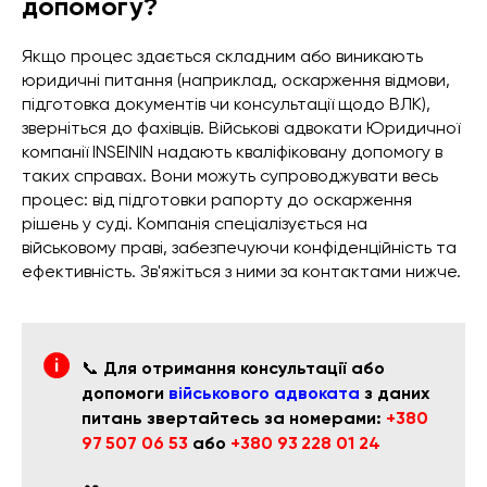
допомогу?
Якщо процес здається складним або виникають
юридичні питання (наприклад, оскарження відмови,
підготовка документів чи консультації щодо ВЛК),
зверніться до фахівців. Військові адвокати Юридичної
компанії INSEININ надають кваліфіковану допомогу в
таких справах. Вони можуть супроводжувати весь
процес: від підготовки рапорту до оскарження
рішень у суді. Компанія спеціалізується на
військовому праві, забезпечуючи конфіденційність та
ефективність. Зв'яжіться з ними за контактами нижче.
📞
Для отримання консультації або
допомоги
військового адвоката
з даних
питань звертайтесь за номерами:
+380
97 507 06 53
або
+380 93 228 01 24