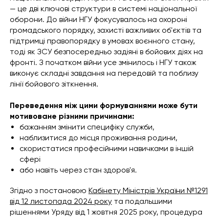
— це дві ключові структури в системі національної
оборони. До війни НГУ фокусувалось на охороні
громадського порядку, захисті важливих об'єктів та
підтримці правопорядку в умовах воєнного стану,
тоді як ЗСУ безпосередньо задіяні в бойових діях на
фронті. З початком війни усе змінилось і НГУ також
виконує складні завдання на передовій та поблизу
лінії бойового зіткнення.
Переведення між цими формуваннями може бути
мотивоване різними причинами:
бажанням змінити специфіку служби,
наблизитися до місця проживання родини,
скористатися професійними навичками в іншій
сфері
або навіть через стан здоров'я.
Згідно з постановою
Кабінету Міністрів України №1291
від 12 листопада 2024 року
та подальшими
рішеннями Уряду від 1 жовтня 2025 року, процедура