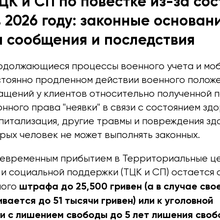
ЦК и СП по повестке из-за со
 2026 году: законные основани
 сообщения и последствия
одолжающиеся процессы военного учета и моб
стоянно продленном действии военного положе
ащений у клиентов относительно полученной п
нного права "неявки" в связи с состоянием здо
питализация, другие травмы и повреждения зд
рых человек не может выполнять законных.
оевременным прибытием в Территориальные ц
и социальной поддержки (ТЦК и СП) остается 
штрафа до 25,500 гривен (а в случае сво
ного
вается до 51 тысячи гривен) или к уголовной
и с лишением свободы до 5 лет лишения сво