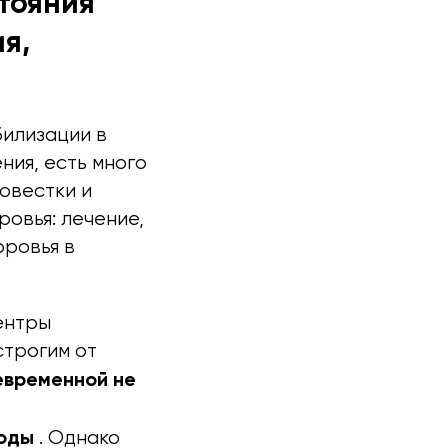
стояния
я,
илизации в
ния, есть много
овестки и
ровья: лечение,
оровья в
ентры
строгим от
евременной не
боды
. Однако