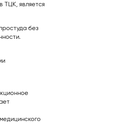
 ТЦК, является
простуда без
нности.
ми
екционное
лает
 медицинского