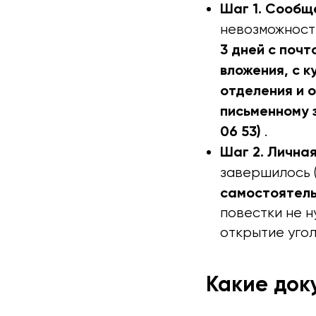
Шаг 1. Сообще
невозможност
3 дней с поч
вложения, с к
отделения и 
письменному 
06 53)
.
Шаг 2. Личная 
завершилось (
самостоятель
повестки не н
открытие уго
Какие док