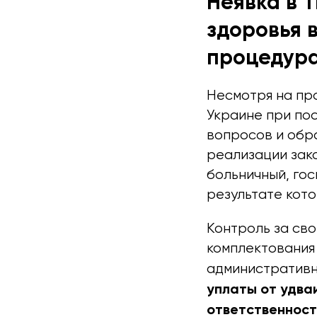
Неявка в Т
здоровья в
процедура
Несмотря на пр
Украине при по
вопросов и обр
реализации зако
больничный, гос
результате кото
Контроль за св
комплектования 
административ
уплаты от удваи
ответственност