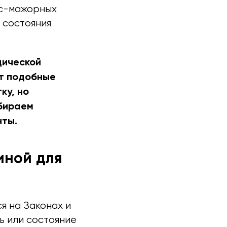
рс-мажорных
 состояния
дической
ют подобные
ку, но
збираем
нты.
иной для
 на Законах и
нь или состояние