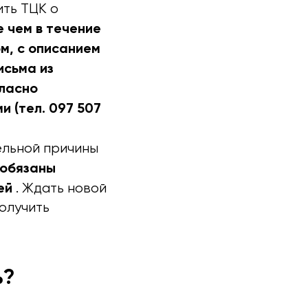
ть ТЦК о
е чем в течение
м, с описанием
исьма из
гласно
 (тел. 097 507
ельной причины
обязаны
ей
. Ждать новой
получить
ь?