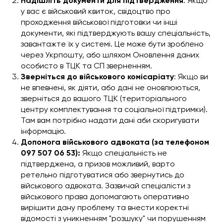
Надішліть документи для підтвердження
: Якщо
у вас є військовий квиток, свідоцтво про
проходження військової підготовки чи інші
документи, які підтверджують вашу спеціальність,
завантажте їх у системі. Це може бути зроблено
через Укрпошту, або шляхом Оновлення даних
особисто в ТЦК та СП зверненням.
Зверніться до військового комісаріату
: Якщо ви
не впевнені, як діяти, або дані не оновлюються,
зверніться до вашого ТЦК (територіального
центру комплектування та соціальної підтримки).
Там вам потрібно надати дані аби скоригувати
інформацію.
Допомога військового адвоката (за телефоном
097 507 06 53):
Якщо спеціальність не
підтверджена, а призов можливий, варто
ретельно підготуватися або звернутись до
військового адвоката. Зазвичай спеціалісти з
військового права допомагають оперативно
вирішити дану проблему та внести коректні
відомості з уникненням "розшуку" чи порушенням