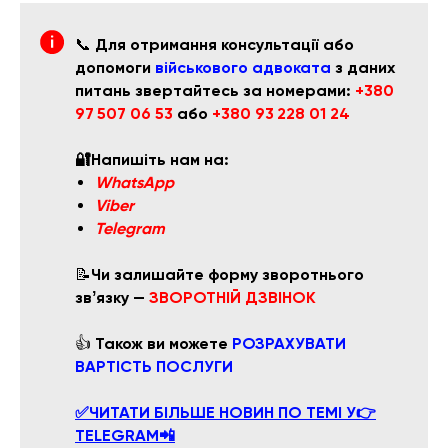
📞
Для отримання консультації або
допомоги
військового адвоката
з даних
питань звертайтесь за номерами:
+380
97 507 06 53
або
+380 93 228 01 24
🔐Напишіть нам на:
WhatsApp
Viber
Telegram
📝
Чи залишайте форму зворотнього
звʼязку —
ЗВОРОТНІЙ ДЗВІНОК
👍
Також ви можете
РОЗРАХУВАТИ
ВАРТІСТЬ ПОСЛУГИ
✅ЧИТАТИ БІЛЬШЕ НОВИН ПО ТЕМІ У👉
TELEGRAM📲