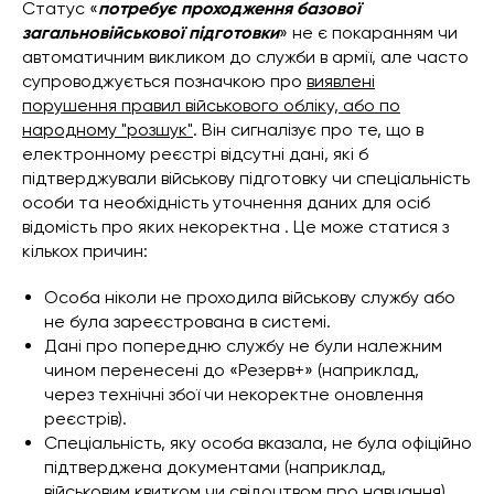
Статус «
потребує проходження базової
загальновійськової підготовки
» не є покаранням чи
автоматичним викликом до служби в армії, але часто
супроводжується позначкою про
виявлені
порушення правил військового обліку, або по
народному "розшук"
. Він сигналізує про те, що в
електронному реєстрі відсутні дані, які б
підтверджували військову підготовку чи спеціальність
особи та необхідність уточнення даних для осіб
відомість про яких некоректна . Це може статися з
кількох причин:
Особа ніколи не проходила військову службу або
не була зареєстрована в системі.
Дані про попередню службу не були належним
чином перенесені до «Резерв+» (наприклад,
через технічні збої чи некоректне оновлення
реєстрів).
Спеціальність, яку особа вказала, не була офіційно
підтверджена документами (наприклад,
військовим квитком чи свідоцтвом про навчання).