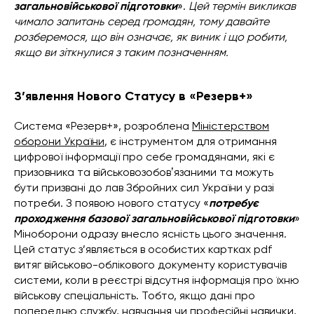
загальновійськової підготовки
».
Цей термін викликав
чимало запитань серед громадян, тому давайте
розберемося, що він означає, як виник і що робити,
якщо ви зіткнулися з таким позначенням.
З’явлення Нового Статусу в «Резерв+»
Система «Резерв+», розроблена
Міністерством
оборони України
, є інструментом для отримання
цифрової інформації про себе громадянами, які є
призовника та військовозобовʼязаними та можуть
бути призвані до лав Збройних сил України у разі
потреби. З появою нового статусу «
потребує
проходження базової загальновійськової підготовки
»
Міноборони одразу внесло ясність цього значення.
Цей статус з’являється в особистих картках pdf
витяг військово-облікового документу користувачів
системи, коли в реєстрі відсутня інформація про їхню
військову спеціальність. Тобто, якщо дані про
попередню службу, навчання чи професійні навички,