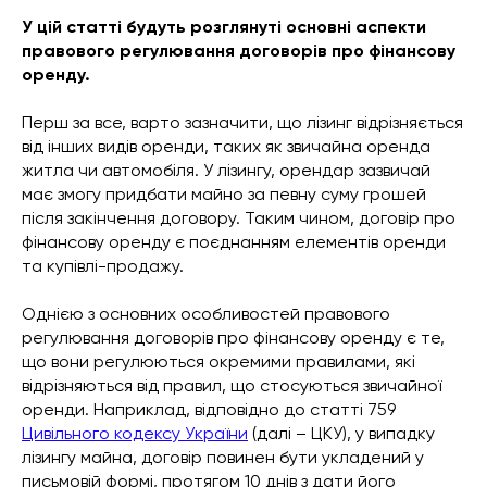
У цій статті будуть розглянуті основні аспекти
правового регулювання договорів про фінансову
оренду.
Перш за все, варто зазначити, що лізинг відрізняється
від інших видів оренди, таких як звичайна оренда
житла чи автомобіля. У лізингу, орендар зазвичай
має змогу придбати майно за певну суму грошей
після закінчення договору. Таким чином, договір про
фінансову оренду є поєднанням елементів оренди
та купівлі-продажу.
Однією з основних особливостей правового
регулювання договорів про фінансову оренду є те,
що вони регулюються окремими правилами, які
відрізняються від правил, що стосуються звичайної
оренди. Наприклад, відповідно до статті 759
Цивільного кодексу України
(далі – ЦКУ), у випадку
лізингу майна, договір повинен бути укладений у
письмовій формі, протягом 10 днів з дати його