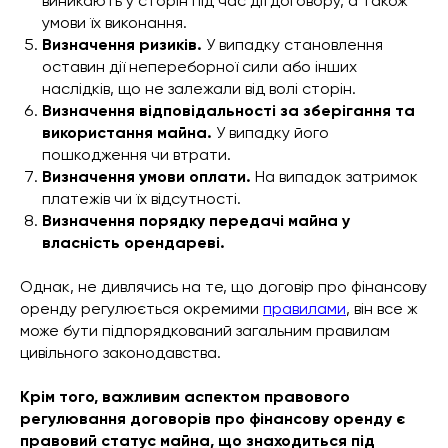
виникають у сторін під час дії договору, а також
умови їх виконання.
Визначення ризиків.
У випадку становлення
оставин дії непереборної сили або інших
наслідків, що не залежали від волі сторін.
Визначення відповідальності за зберігання та
використання майна.
У випадку його
пошкодження чи втрати.
Визначення умови оплати.
На випадок затримок
платежів чи їх відсутності.
Визначення порядку передачі майна у
власність орендареві.
Однак, не дивлячись на те, що договір про фінансову
оренду регулюється окремими
правилами
, він все ж
може бути підпорядкований загальним правилам
цивільного законодавства.
Крім того, важливим аспектом правового
регулювання договорів про фінансову оренду є
правовий статус майна, що знаходиться під