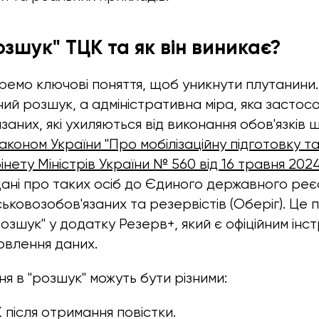
зшук" ТЦК та як він виникає?
емо ключові поняття, щоб уникнути плутанини.
ний розшук, а адміністративна міра, яка застос
заних, які ухиляються від виконання обов'язків
аконом України "Про мобілізаційну підготовку та
інету Міністрів України № 560 від 16 травня 202
ані про таких осіб до Єдиного державного ре
ськовозобов'язаних та резервістів (Оберіг). Це
озшук" у додатку Резерв+, який є офіційним інс
овлення даних.
я в "розшук" можуть бути різними:
 після отримання повістки.