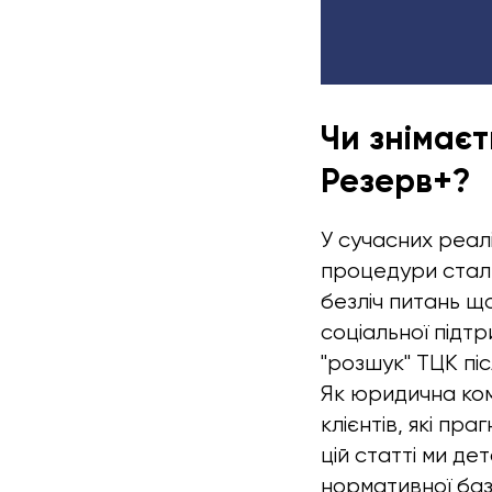
Чи знімаєт
Резерв+?
У сучасних реалія
процедури стали
безліч питань щ
соціальної підт
"розшук" ТЦК пі
Як юридична ком
клієнтів, які пр
цій статті ми д
нормативної баз