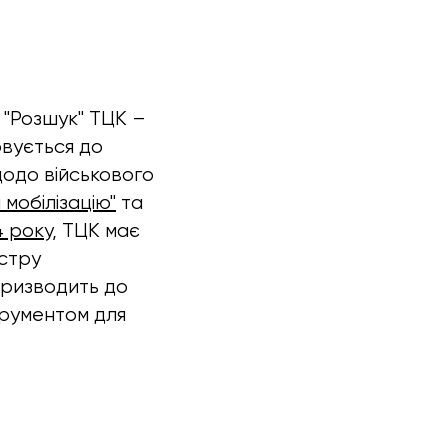
 "Розшук" ТЦК –
овується до
 щодо військового
 мобілізацію"
та
4 року
, ТЦК має
єстру
 призводить до
трументом для