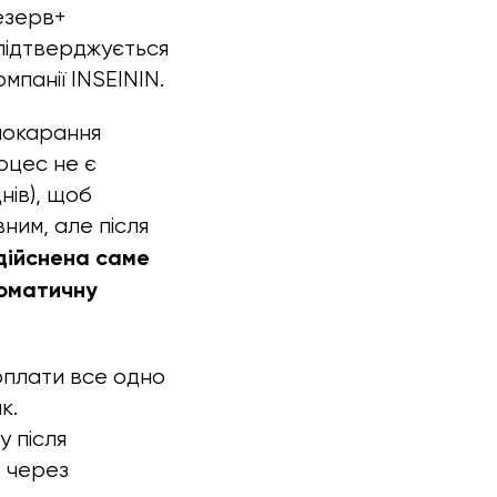
езерв+
 підтверджується
панії INSEININ.
 покарання
оцес не є
нів), щоб
ним, але після
дійснена саме
томатичну
оплати все одно
к.
у після
 через