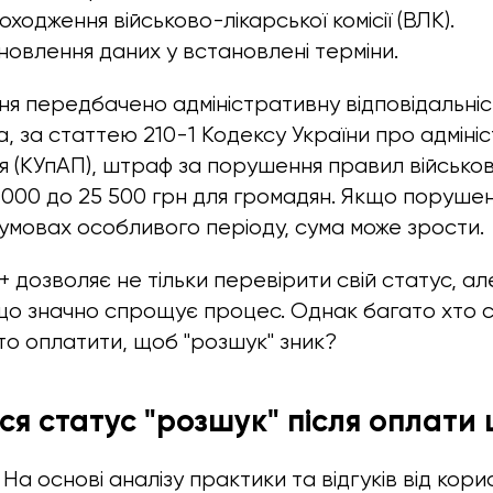
оходження військово-лікарської комісії (ВЛК).
оновлення даних у встановлені терміни.
ня передбачено адміністративну відповідальніст
, за статтею 210-1 Кодексу України про адмініс
(КУпАП), штраф за порушення правил військов
7 000 до 25 500 грн для громадян. Якщо поруше
умовах особливого періоду, сума може зрости.
 дозволяє не тільки перевірити свій статус, ал
о значно спрощує процес. Однак багато хто су
о оплатити, щоб "розшук" зник?
ься статус "розшук" після оплати
.
На основі аналізу практики та відгуків від кори