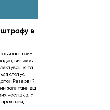
и штрафу в
пов'язані з ним
адян, виникає
плектування та
ться статус
даток Резерв+?
ми запитами від
их наслідків. У
 практики,