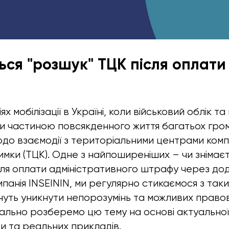
ься "розшук" ТЦК після оплат
х мобілізації в Україні, коли військовий облік та 
 частиною повсякденного життя багатьох гром
одо взаємодії з територіальними центрами ком
римки (ТЦК). Одне з найпоширеніших – чи знімає
сля оплати адміністративного штрафу через до
панія INSEININ, ми регулярно стикаємося з таки
агнуть уникнути непорозумінь та можливих правов
етально розберемо цю тему на основі актуальної
и та реальних прикладів.