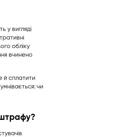
ь у вигляді
тративні
ого обліку
ння вчинено
е й сплатити
мнівається: чи
 штрафу?
стувачів