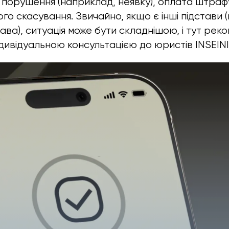
 порушення (наприклад, неявку), оплата штра
го скасування. Звичайно, якщо є інші підстави 
ава), ситуація може бути складнішою, і тут рек
ндивідуальною консультацією до юристів INSEINI