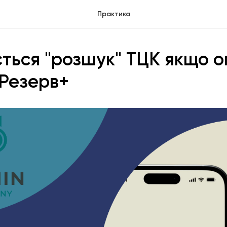
Практика
ється "розшук" ТЦК якщо 
Резерв+