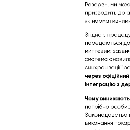
Резерв+, ми мо
призводить до а
як нормативними
Згідно з процед
передаються до 
миттєвим: зазвич
система оновила
синхронізації "р
через офіційний
інтеграцію з д
Чому виникають
потрібно особист
Законодавство н
виконання пока