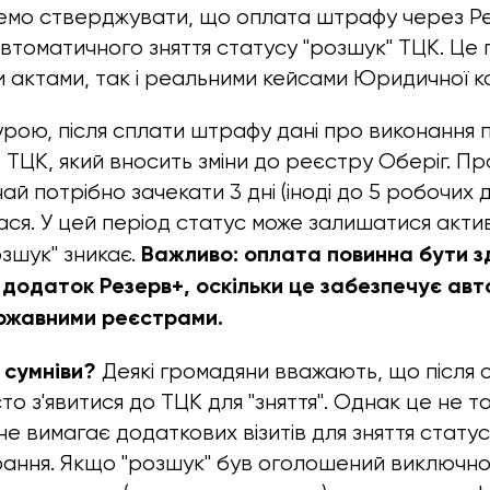
жемо стверджувати, що оплата штрафу через Р
втоматичного зняття статусу "розшук" ТЦК. Це
 актами, так і реальними кейсами Юридичної ком
урою, після сплати штрафу дані про виконання
ТЦК, який вносить зміни до реєстру Оберіг. Пр
ай потрібно зачекати 3 дні (іноді до 5 робочих д
ся. У цей період статус може залишатися актив
Важливо: оплата повинна бути з
озшук" зникає.
 додаток Резерв+, оскільки це забезпечує ав
ержавними реєстрами.
 сумніви?
Деякі громадяни вважають, що після 
о з'явитися до ТЦК для "зняття". Однак це не та
е вимагає додаткових візитів для зняття статус
рання. Якщо "розшук" був оголошений виключно