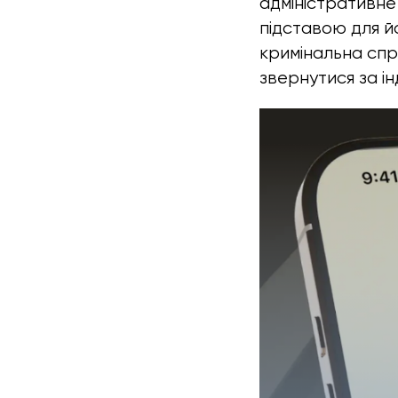
адміністративне
підставою для йо
кримінальна спр
звернутися за і