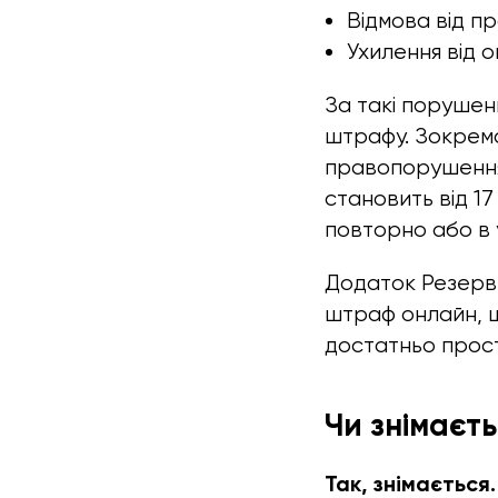
Відмова від пр
Ухилення від 
За такі порушен
штрафу. Зокрема
правопорушення 
становить від 1
повторно або в 
Додаток Резерв+
штраф онлайн, щ
достатньо прост
Чи знімаєт
Так, знімається