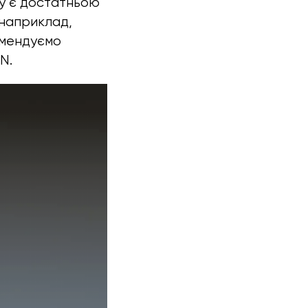
фу є достатньою
(наприклад,
омендуємо
N.