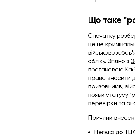
Що таке "ро
Спочатку розбер
це не криміналь
військовозобов'я
обліку. Згідно з
З
постановою
Каб
право вносити д
призовників, вій
появи статусу "р
перевірки та он
Причини внесенн
Неявка до ТЦК