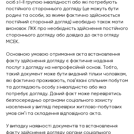
осіб з І-ІІ групою інвалідності або які потребують
постійного стороннього догляду (це можуть бути
родичі та особи, за якими фактично здійснюється
постійний сторонній догляд) необхідно також мати
висновок ЛКК про необхідність здійснення постійного
стороннього догляду або довідка до акта огляду
МСЕК.
Основною умовою отримання акта встановлення
факту здійснення догляду є фактичне надання
послуг з догляду на непрофесійній основі. Тобто,
такий документ може бути виданий тільки чоловікам,
які фактично проживають, повʼязані спільним побутом
та доглядають особу з інвалідністю або яка
потребує догляду. Даний факт може перевірятись
безпосередньо органами соціального захисту
населення у вигляді перевірки житлово-побутових
умов сімʼї та складення відповідного акта.
У випадку наявності документів та встановлення
факту здійснення догляду органи соціального