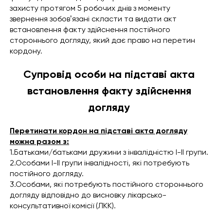
захисту протягом 5 робочих днів з моменту
звернення зобовʼязані скласти та видати акт
встановлення факту здійснення постійного
стороннього догляду, який дає право на перетин
кордону.
Супровід особи на підставі акта
встановлення факту здійснення
догляду
Перетинати кордон на підставі акта догляду
можна разом з:
1.Батьками/батьками дружини з інвалідністю І-ІІ групи.
2.Особами І-ІІ групи інвалідності, які потребують
постійного догляду.
3.Особами, які потребують постійного стороннього
догляду відповідно до висновку лікарсько-
консультативної комісії (ЛКК).