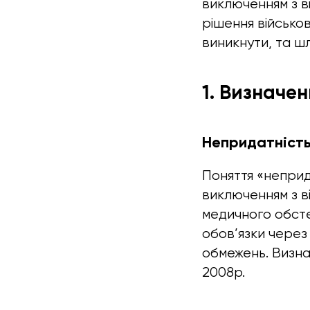
виключенням з в
рішення військов
виникнути, та шл
1. Визначен
Непридатність
Поняття «неприда
виключенням з в
медичного обсте
обов’язки через
обмежень. Визн
2008р.