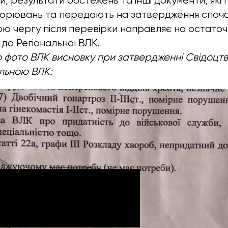
би, результати обстежень та інші документи, які
хворювань та передають на затвердження споч
вою чергу після перевірки направляє на остато
до Регіональної ВЛК.
 фото ВЛК висновку при затвердженні Свідоцт
льною ВЛК: