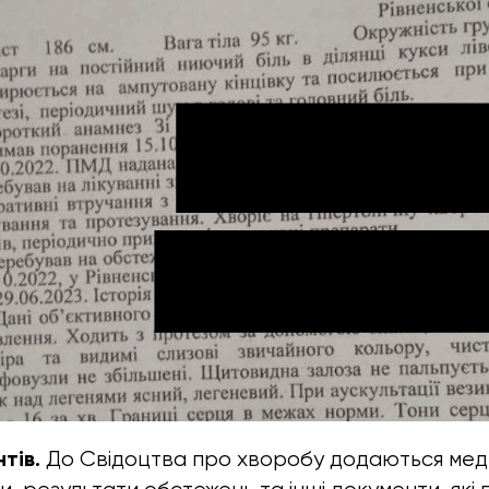
тів.
До Свідоцтва про хворобу додаються меди