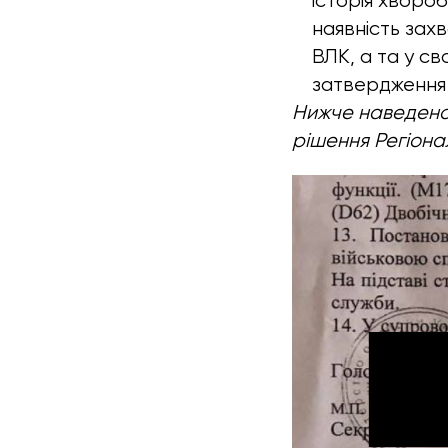
історія хворо
наявність за
ВЛК, а та у с
затвердження 
Нижче наведено
рішення Регіона