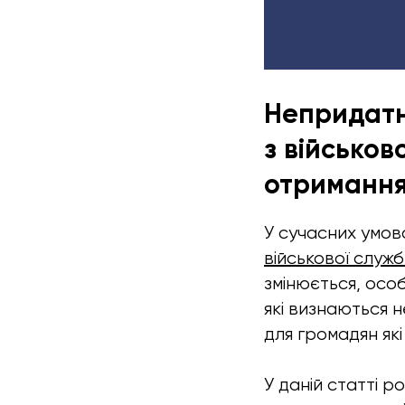
Непридатн
з військов
отримання
У сучасних умов
військової служ
змінюється, осо
які визнаються 
для громадян як
У даній статті р