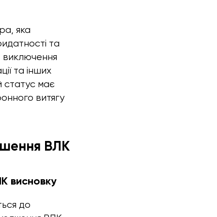
ра, яка
ридатності та
е виключення
ції та інших
й статус має
ронного витягу
ішення ВЛК
К висновку
ться до