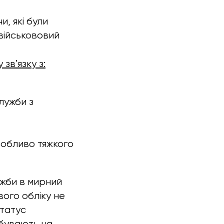
, які були
 військововий
звʼязку з:
лужби з
собливо тяжкого
ужби в мирний
вого обліку не
статус
ебувають на