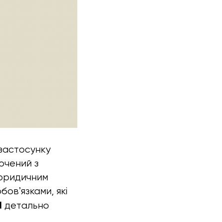
 застосунку
ючений з
 юридичним
овʼязками, які
N
детально