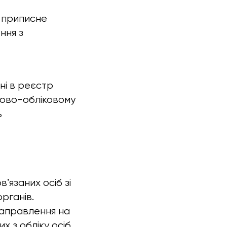
, приписне
ння з
ні в реєстр
ково-обліковому
ь
ʼязаних осіб зі
рганів.
направлення на
х з обліку осіб.