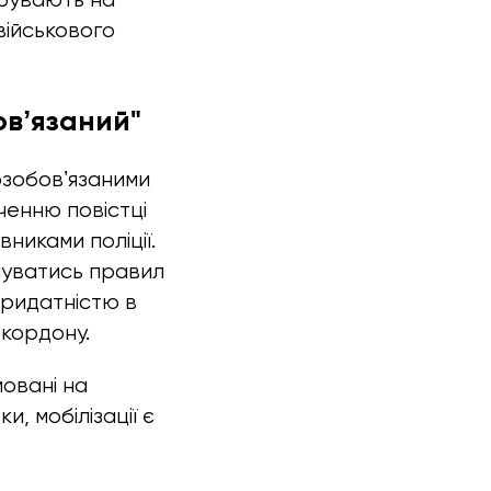
 військового
овʼязаний"
возобовʼязаними
ученню повістці
никами поліції.
имуватись правил
епридатністю в
 кордону.
мовані на
, мобілізації є