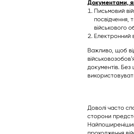
Документами, я
Письмовий вій
посвідчення, 
військового об
Електронний в
Важливо, щоб ві
військовозобовʼ
документів. Без
використовуват
Доволі часто сп
сторони предста
Найпоширенішими
проходження війс