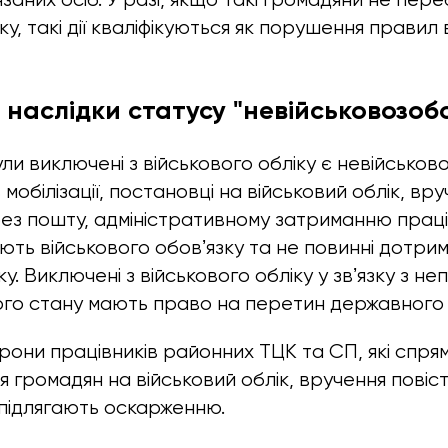
ку, такі дії кваліфікуються як порушення правил
наслідки статусу "невійськовозоб
ули виключені з військового обліку є невійсько
 мобілізації, постановці на військовий облік, вр
ез пошту, адміністративному затриманню праців
ають військового обовʼязку та не повинні дотр
ку. Виключені з військового обліку у звʼязку з н
ного стану мають право на перетин державного
сторони працівників районних ТЦК та СП, які спря
 громадян на військовий облік, вручення повістки
підлягають оскарженню.