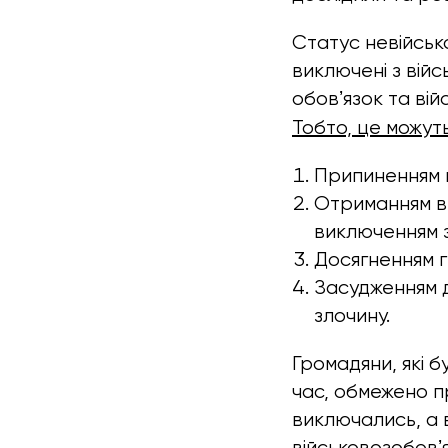
Статус невійськ
виключені з війс
обовʼязок та вій
Тобто, це можуть 
Припиненням 
Отриманням ви
виключенням з
Досягненням г
Засудженням д
злочину.
Громадяни, які 
час, обмежено пр
виключались, а 
військовозобовʼя