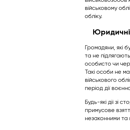
військовому облі
обліку.
Юридичні 
Громадяни, які б
та не підлягають
особисто чи чер
Такі особи не м
військового облі
період дії воєн
Будь-які дії зі 
примусове взяття
незаконними та 