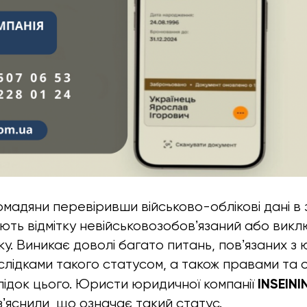
омадяни перевіривши військово-облікові дані в
ають відмітку невійськовозобовʼязаний або викл
ку. Виникає доволі багато питань, повʼязаних з
лідками такого статусом, а також правами та об
INSEINI
ідок цього. Юристи юридичної компанії
зʼяснили, що означає такий статус.