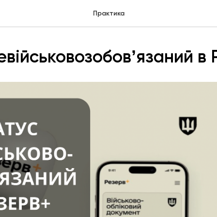
Практика
евійськовозобовʼязаний в 