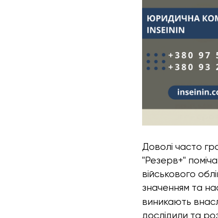
Доволі часто гр
"Резерв+" поміч
військового облі
значенням та нас
виникають внасл
дослідили та ро