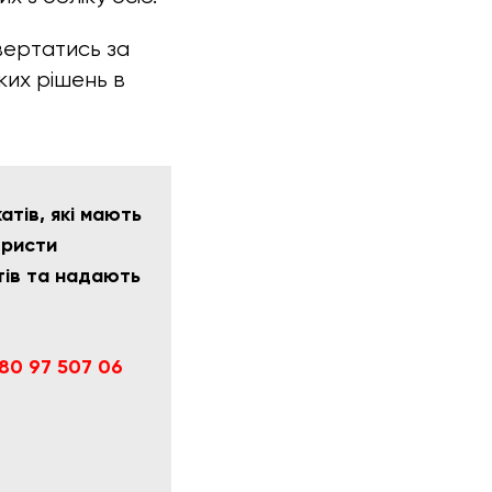
звертатись за
ких рішень в
тів, які мають
юристи
тів та надають
80 97 507 06