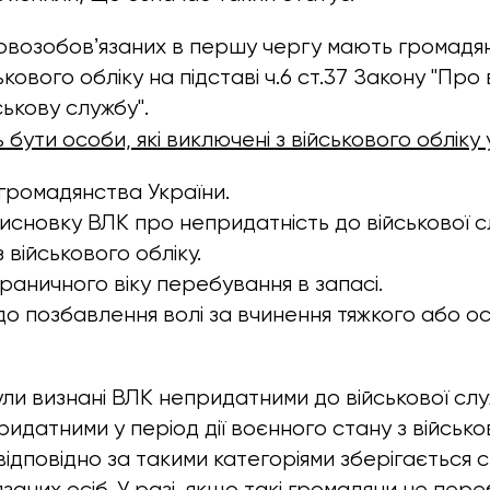
овозобовʼязаних в першу чергу мають громадяни
ькового обліку на підставі ч.6 ст.37 Закону "Про
ськову службу".
бути особи, які виключені з військового обліку у 
громадянства України.
сновку ВЛК про непридатність до військової с
 військового обліку.
раничного віку перебування в запасі.
о позбавлення волі за вчинення тяжкого або о
були визнані ВЛК непридатними до військової сл
идатними у період дії воєнного стану з військо
відповідно за такими категоріями зберігається 
заних осіб. У разі, якщо такі громадяни не пер