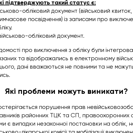
кі підтверджують такий статус є:
ськово-обліковий документ (військовий квиток
тимчасове посвідчення) із записами про виключе
ліку.
ійськово-обліковий документ.
домості про виключення з обліку були інтегрова
язаних та відображались в електронному війсь
 цього, дані вважаються не повними та не можут
ись.
Які проблеми можуть виникати?
остерігається порушення прав невійськовозобов
вників районних ТЦК та СП, правоохоронних о
 є випадки незаконної постановки на облік, 
ьково-лікарської комісії та мобілізації виключени