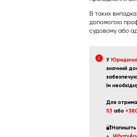
В таких випадка
допомогою профі
судовому або ад
У
Юридичній
значний дос
забезпечую
їм необхідн
Для отрима
53
або
+380
🔐
Напишіть
WhatsAp