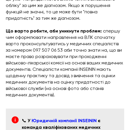
обліку" за цим же діагнозом. Якщо ж порушення
функцій не значні, то це може бути "повна
придатність" за тим же діагнозом.
Що варто робити, аби уникнути проблем:
спершу
чим оформлювати направлення на ВЛК спочатку
варто проконсультуватись у медичних спеціалістів
за номером 097 507 06 53 аби точно знати на, що ви
маєте право розраховувати при проходженні
військово-лікарської комісії на основі ваших медичних
документів. Спеціалісти компанії INSEININ мають
щоденну практику та досвід з вивчення та оцінки
медичних документів на оцінку придатності до
військової служби (на основі фото або станів
медичних документів).
📞
У
Юридичній компанії INSEININ
є
команда кваліфікованих медичних