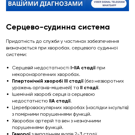
Серцево-судинна система
Придатність до служби у частинах забезпечення
визначається при хворобах. серцевого судинної
системи:
Серцевій недостатності
I-IIА стадії
при
некоронарогенних хворобах.
Гіпертонічній хворобі III стадії
(без незворотних
уражень органів-мішеней) та
II стадії
.
Ішемічній хворобі серця із серцевою
недостатністю
IIА стадії
.
Цереброваскулярних хворобах (наслідки інсультів)
з помірними порушеннями функцій.
Хворобах артерій та вен з незначними
порушеннями функцій.
Геморої
з випадінням вузлів 2-3 стадії.