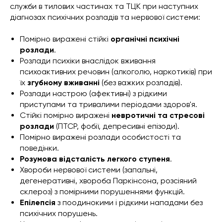
служби в тилових частинах та ТЦК при наступних
діагнозах психічних розладів та нервової системи:
Помірно виражені стійкі
органічні психічні
розлади
.
Розлади психіки внаслідок вживання
психоактивних речовин (алкоголю, наркотиків) при
їх
згубному вживанні
(без важких розладів).
Розлади настрою (афективні) з рідкими
приступами та тривалими періодами здоров'я.
Стійкі помірно виражені
невротичні та стресові
розлади
(ПТСР, фобії, депресивні епізоди).
Помірно виражені розлади особистості та
поведінки.
Розумова відсталість легкого ступеня
.
Хвороби нервової системи (запальні,
дегенеративні, хвороба Паркінсона, розсіяний
склероз) з помірними порушеннями функцій.
Епілепсія
з поодинокими і рідкими нападами без
психічних порушень.