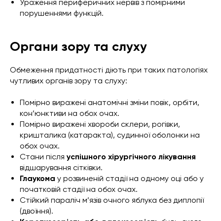
Ураження периферичних нервів з помірними
порушеннями функцій.
Органи зору та слуху
Обмеження придатності діють при таких патологіях
чутливих органів зору та слуху:
Помірно виражені анатомічні зміни повік, орбіти,
кон’юнктиви на обох очах.
Помірно виражені хвороби склери, рогівки,
кришталика (катаракта), судинної оболонки на
обох очах.
Стани після
успішного хірургічного лікування
відшарування сітківки.
Глаукома
у розвиненій стадії на одному оці або у
початковій стадії на обох очах.
Стійкий параліч м’язів очного яблука без диплопії
(двоїння).