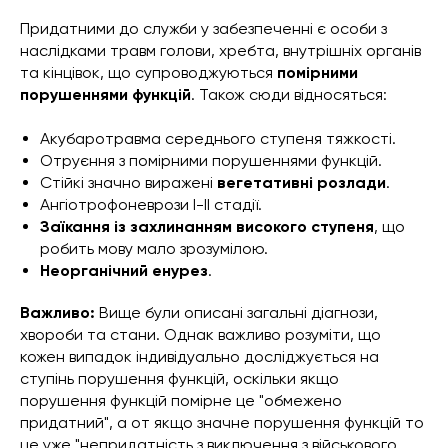
Придатними до служби у забезпеченні є особи з
наслідками травм голови, хребта, внутрішніх органів
та кінцівок, що супроводжуються
помірними
порушеннями функцій
. Також сюди відносяться:
Акубаротравма середнього ступеня тяжкості.
Отруєння з помірними порушеннями функцій.
Стійкі значно виражені
вегетативні розлади
.
Ангіотрофоневрози І-II стадії.
Заїкання із захлинанням високого ступеня
, що
робить мову мало зрозумілою.
Неорганічний енурез
.
Важливо:
Вище були описані загальні діагнози,
хвороби та стани. Однак важливо розуміти, що
кожен випадок індивідуально досліджується на
ступінь порушення функцій, оскільки якщо
порушення функцій помірне це "обмежено
придатний", а от якщо значне порушення функцій то
це уже "непридатність з виключення з військового