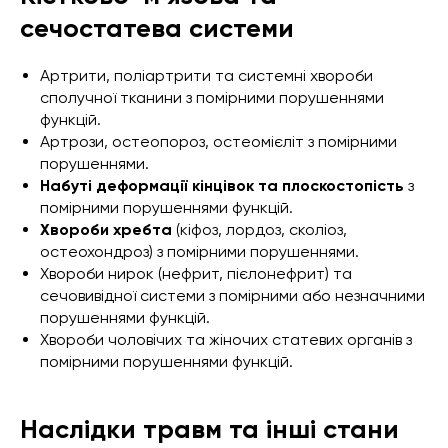
сечостатева системи
Артрити, поліартрити та системні хвороби
сполучної тканини з помірними порушеннями
функцій.
Артрози, остеопороз, остеомієліт з помірними
порушеннями.
Набуті деформації кінцівок та плоскостопість
з
помірними порушеннями функцій.
Хвороби хребта
(кіфоз, лордоз, сколіоз,
остеохондроз) з помірними порушеннями.
Хвороби нирок (нефрит, пієлонефрит) та
сечовивідної системи з помірними або незначними
порушеннями функцій.
Хвороби чоловічих та жіночих статевих органів з
помірними порушеннями функцій.
Наслідки травм та інші стани