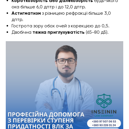
Короткозорість або далекозорість
будь-якого
ока більше 6,0 дптр і до 12,0 дптр.
Астигматизм
з різницею рефракції більше 3,0
дптр.
Гострота зору обох очей з корекцією до 0,5.
Двобічна
тяжка приглухуватість
(65-80 дБ).