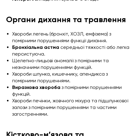
Органи дихання та травлення
Хвороби легень (бронхіт, ХОЗЛ, емфізема) з
помірними порушеннями функції дихання.
Бронхіальна астма
середньої тяжкості або легка
персистуюча.
Щелепно-лицьові аномалії з помірними та
незначними порушеннями функцій.
Хвороби шлунка, кишечнику, апендикса з
помірними порушеннями.
Виразкова хвороба
з помірними порушеннями
функцій.
Хвороби печінки, жовчного міхура та підшлункової
залози з помірними порушеннями та частими
загостреннями.
Кістково-м’язова та