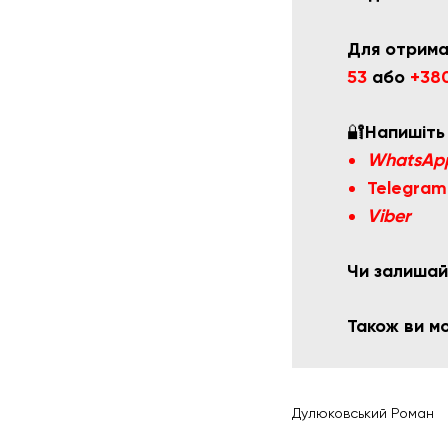
Для отрима
53
або
+380
🔐
Напишіть
WhatsAp
Telegram
Viber
Чи залишай
Також ви 
Дулюковський Роман