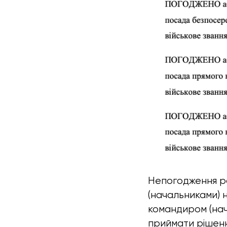
Непогодження р
(начальниками) 
командиром (на
приймати рішенн