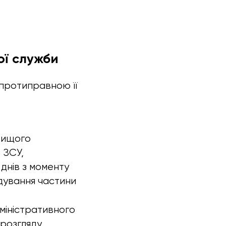
ої служби
 протиправною її
вищого
 ЗСУ,
днів з моменту
дування частини
міністративного
 розгляду