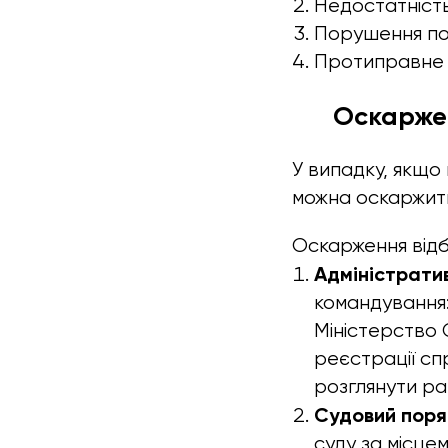
Недостатність
Порушення по
Протиправне р
Оскаржен
У випадку, якщо
можна оскаржити
Оскарження від
Адміністрати
командування
Міністерство 
реєстрації сп
розглянути ра
Судовий поря
суду за місце