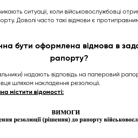
никають ситуації, коли військовослужбовці отри
орту. Доволі часто такі відмови є протиправни
нна бути оформлена відмова в зад
рапорту?
льники) надають відповідь на паперовий рапо
вця шляхом накладення резолюції.
на містити відомості: