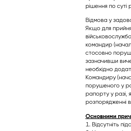
рішення по суті 
Відмова у задов
Якщо для прийня
військовослужбо
командир (начал
стосовно поруше
зазначивши вичер
необхідно додат
Командиру (нач
порушеного у ра
рапорту у разі, 
розпорядженні в
Основними прич
Відсутніть під