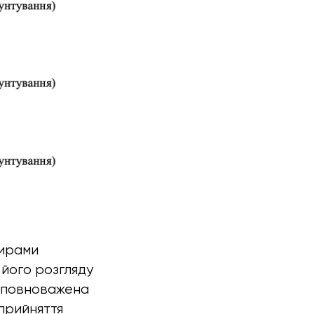
дирами
його розгляду
уповноважена
прийняття