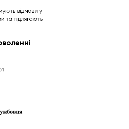
мують відмови у
ми та підлягають
оволенні
рт