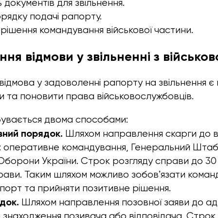
 документів для звільнення.
рядку подачі рапорту.
ішення командування військової частини.
ня відмови у звільненні з військов
 відмова у задоволенні рапорту на звільнення є
 та поновити права військовослужбовців.
бувається двома способами:
вний порядок.
Шляхом направлення скарги до 
: оперативне командування, Генеральний Штаб
Оборони України. Строк розгляду справи до 30 
рави. Таким шляхом можливо зобовʼязати коман
порт та прийняти позитивне рішення.
док.
Шляхом направлення позовної заяви до ад
м знаходження позивача або відповідача. Строк