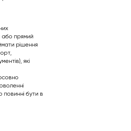
них
й або прямий
ймати рішення
орт,
ентів), які
тосовно
доволенні
о повинні бути в