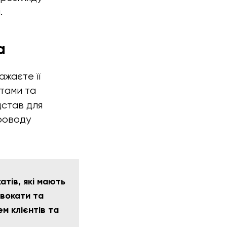
.
а
ажаєте її
тами та
дстав для
проводу
тів, які мають
двокати та
м клієнтів та