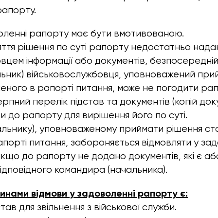
рапорту.
оленні рапорту має бути вмотивованою.
ття рішення по суті рапорту недостатньо нада
вцем інформації або документів, безпосередні
ьник) військовослужбовця, уповноважений при
ного в рапорті питання, може не погодити рап
пний перелік підстав та документів (копій докум
и до рапорту для вирішення його по суті.
альнику), уповноваженому приймати рішення с
порті питання, забороняється відмовляти у за
якщо до рапорту не додано документів, які є аб
ідповідного командира (начальника).
инами відмови у задоволенні рапорту є:
став для звільнення з військової служби.