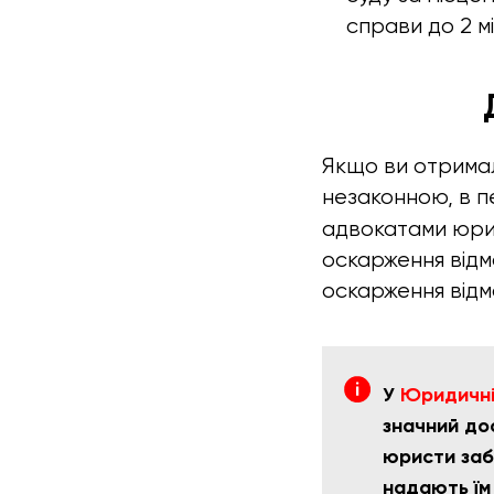
справи до 2 м
Якщо ви отримали
незаконною, в п
адвокатами юри
оскарження відм
оскарження відмо
У
Юридичній
значний дос
юристи заб
надають їм