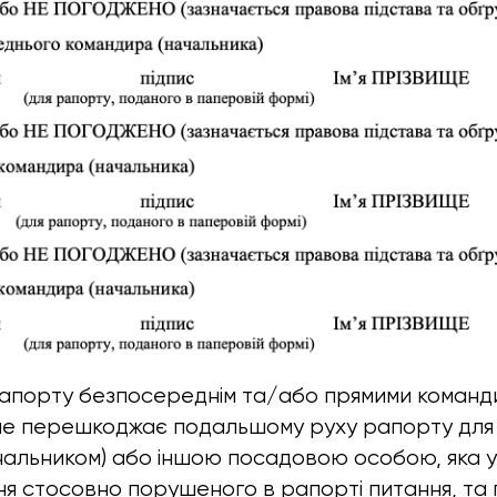
апорту безпосереднім та/або прямими коман
не перешкоджає подальшому руху рапорту для 
чальником) або іншою посадовою особою, яка 
я стосовно порушеного в рапорті питання, та 