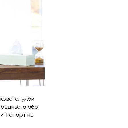
ькової служби
ереднього або
и. Рапорт на