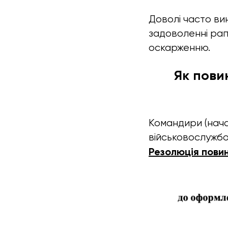
Доволі часто ви
задоволенні рап
оскарженню.
Як пови
Командири (нача
військовослужбо
Резолюція повин