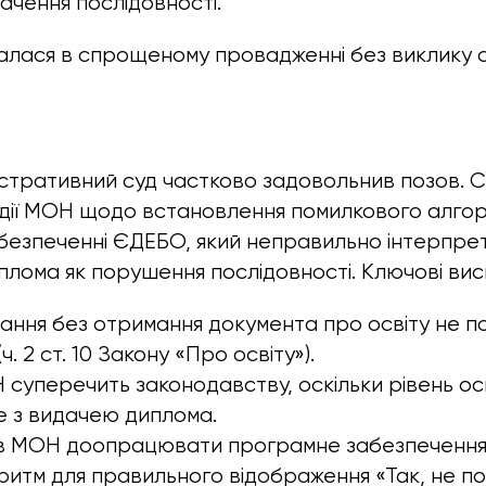
ачення послідовності.
лася в спрощеному провадженні без виклику с
стративний суд частково задовольнив позов. С
дії МОН щодо встановлення помилкового алгор
езпеченні ЄДЕБО, який неправильно інтерпрет
плома як порушення послідовності. Ключові вис
ання без отримання документа про освіту не 
ч. 2 ст. 10 Закону «Про освіту»).
суперечить законодавству, оскільки рівень ос
е з видачею диплома.
ав МОН доопрацювати програмне забезпеченн
ритм для правильного відображення «Так, не п