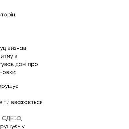
торін.
уд визнав
итму в
ував дані про
новки:
порушує
віти вважається
я ЄДЕБО,
орушує» у