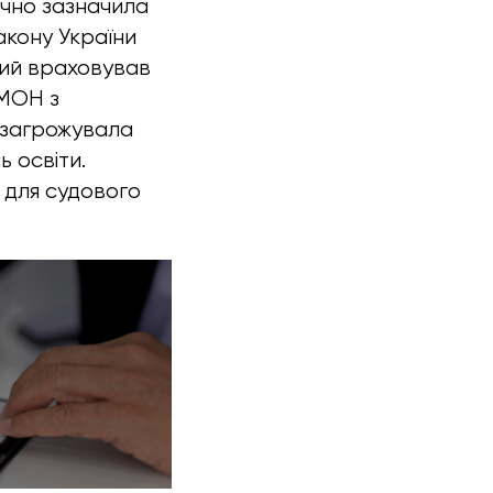
чно зазначила
Закону України
кий враховував
 МОН з
я загрожувала
ь освіти.
 для судового