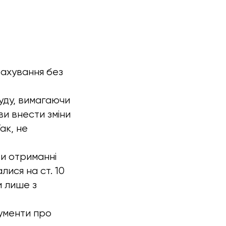
рахування без
уду, вимагаючи
и внести зміни
ак, не
и отриманні
лися на ст. 10
и лише з
гументи про