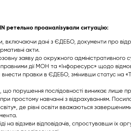
IN ретельно проаналізували ситуацію:
и, включаючи дані з ЄДЕБО, документи про від
рмативні акти.
озовну заяву до окружного адміністративного с
правними дії МОН та «Інфоресурс» щодо відмов
и внести правки в ЄДЕБО, змінивши статус на «Т
 що порушення послідовності виникає лише пр
 при простому навчанні з відрахуванням. Посила
світу», де рівні освіти вважаються завершеним
мента.
ді на відзиви відповідачів, спростувавши їх ар