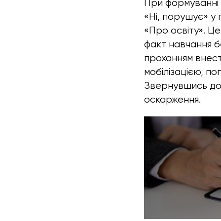
При формуванні
«Ні, порушує» у 
«Про освіту». Ц
факт навчання б
проханням внести
мобілізацією, по
Звернувшись до 
оскарження.