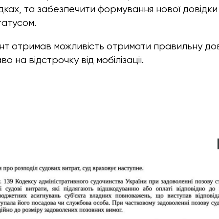
дках, та забезпечити формування нової довідки 
татусом.
ієнт отримав можливість отримати правильну дов
о на відстрочку від мобілізації.