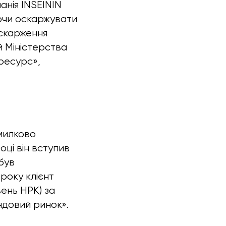
нія INSEININ
аючи оскаржувати
оскарження
й Міністерства
оресурс»,
омилково
оці він вступив
був
року клієнт
вень НРК) за
ндовий ринок».