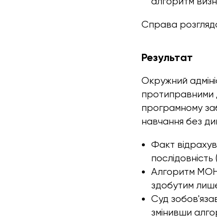
алгоритм визн
Справа розгляда
Результат
Окружний адміні
протиправними 
програмному заб
навчання без ди
Факт відрахув
послідовність (
Алгоритм МОН 
здобутим лиш
Суд зобов'яз
змінивши алго