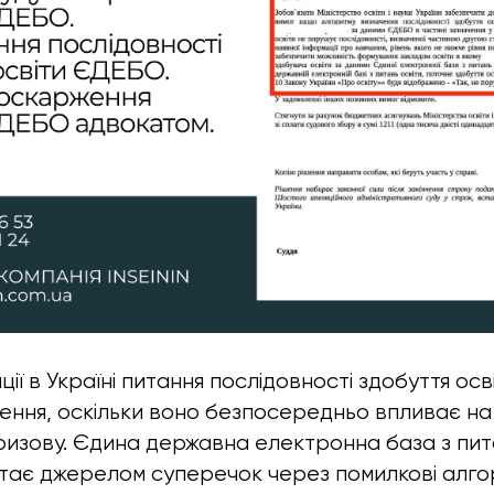
ації в Україні питання послідовності здобуття ос
ення, оскільки воно безпосередньо впливає на
призову. Єдина державна електронна база з пит
тає джерелом суперечок через помилкові алгор