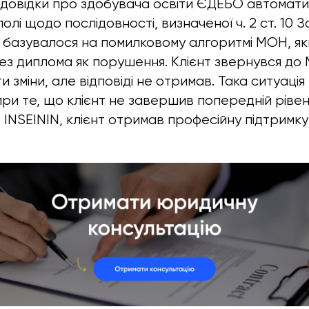
 довідки про здобувача освіти ЄДЕБО автомати
полі щодо послідовності, визначеної ч. 2 ст. 10 
е базувалося на помилковому алгоритмі МОН, я
ез диплома як порушення. Клієнт звернувся до
 зміни, але відповіді не отримав. Така ситуаці
при те, що клієнт не завершив попередній рівен
INSEININ, клієнт отримав професійну підтримку