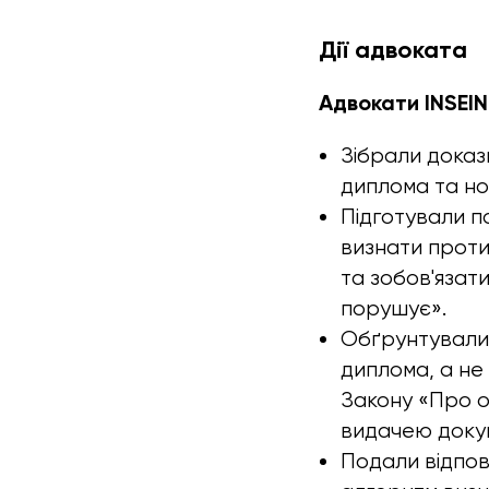
Дії адвоката
Адвокати INSEIN
Зібрали доказ
диплома та но
Підготували п
визнати проти
та зобов'язат
порушує».
Обґрунтували,
диплома, а не
Закону «Про о
видачею доку
Подали відпові