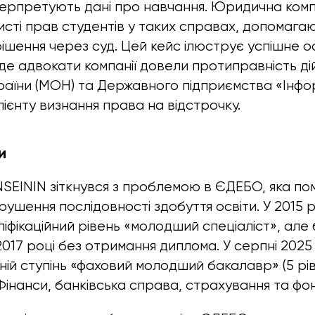
ерпретують дані про навчання. Юридична компа
хисті прав студентів у таких справах, допомаг
ішення через суд. Цей кейс ілюструє успішне 
де адвокати компанії довели протиправність ді
України (МОН) та Державного підприємства «Інф
ієнту визнання права на відстрочку.
и
 INSEININ зіткнувся з проблемою в ЄДЕБО, яка п
ушення послідовності здобуття освіти. У 2015 р
іфікаційний рівень «молодший спеціаліст», але 
017 році без отримання диплома. У серпні 2025 
тній ступінь «фаховий молодший бакалавр» (5 рі
Фінанси, банківська справа, страхування та фо