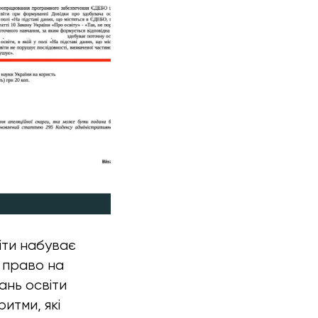
віти набуває
 право на
ань освіти
итми, які