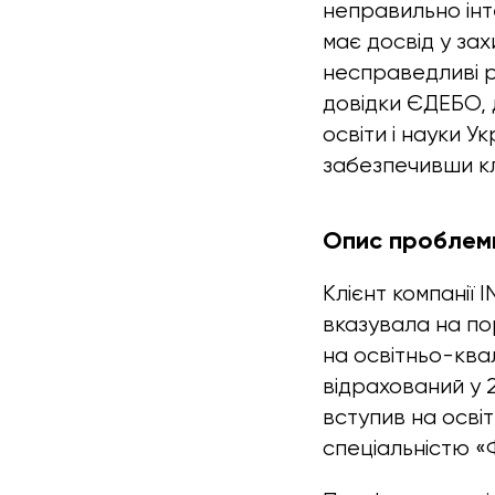
неправильно інт
має досвід у за
несправедливі р
довідки ЄДЕБО, 
освіти і науки 
забезпечивши кл
Опис проблем
Клієнт компанії
вказувала на пор
на освітньо-квал
відрахований у 2
вступив на осві
спеціальністю «