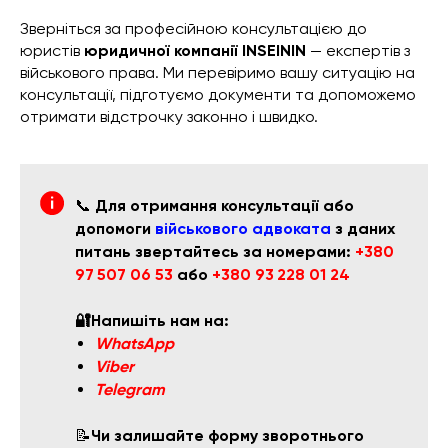
Зверніться за професійною консультацією до
юристів
юридичної компанії INSEININ
— експертів з
військового права. Ми перевіримо вашу ситуацію на
консультації, підготуємо документи та допоможемо
отримати відстрочку законно і швидко.
📞
Для отримання консультації або
допомоги
військового адвоката
з даних
питань звертайтесь за номерами:
+380
97 507 06 53
або
+380 93 228 01 24
🔐Напишіть нам на:
WhatsApp
Viber
Telegram
📝
Чи залишайте форму зворотнього