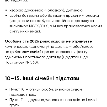
доглядом за:
хворою дружиною (чоловіком), дитиною;
своїми батьками або батьками дружини/чоловіка
(якщо вони потребують постійного догляду за
висновком МСЕК/ЛКК, а інших працездатних членів
сім’ї у них немає).
Особливість 2026 року:
якщо ви
не отримуєте
компенсацію (допомогу) на догляд — обов’язково
потрібен
акт комісії
про встановлення факту
здійснення постійного догляду (Додаток 8 до
Постанови № 560).
10–15. Інші сімейні підстави
Пункт 10 — опікун особи, визнаної судом
недієздатною.
Пункт 11 — дружина/чоловік з інвалідністю І або ІІ
групи.