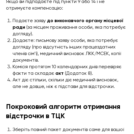
Якщо ви підпадаєте під пункти 9 або 14 і не
отримуєте компенсацію:
Подаєте заяву
до виконавчого органу місцевої
ради
(за місцем проживання особи, яка потребує
догляду).
Додаєте: письмову заяву особи, яка потребує
догляду (про відсутність інших працездатних
членів сім’ї), медичний висновок ЛКК/МСЕК, копії
документів.
Комісія протягом 10 календарних днів перевіряє
факти та складає
акт
(Додаток 8).
Акт діє стільки, скільки діє медичний висновок,
але не довше, ніж є підстави для відстрочки.
Покроковий алгоритм отримання
відстрочки в ТЦК
Зберіть повний пакет документів саме для вашої