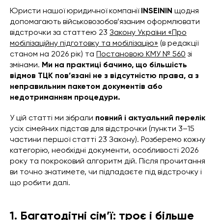
Юристи нашої юридичної компанії
INSEININ
щодня
допомагають військовозобов’язаним оформлювати
відстрочки за статтею 23
Закону України «Про
мобілізаційну підготовку та мобілізацію»
(в редакції
станом на 2026 рік) та
Постановою КМУ № 560
зі
змінами.
Ми на практиці бачимо, що більшість
відмов ТЦК пов’язані не з відсутністю права, а з
неправильним пакетом документів або
недотриманням процедури.
У цій статті ми зібрали
повний і актуальний перелік
усіх сімейних підстав для відстрочки (пункти 3–15
частини першої статті 23 Закону). Розберемо кожну
категорію, необхідні документи, особливості 2026
року та покроковий алгоритм дій. Після прочитання
ви точно знатимете, чи підпадаєте під відстрочку і
що робити далі.
1. Багатодітні сім’ї: троє і більше