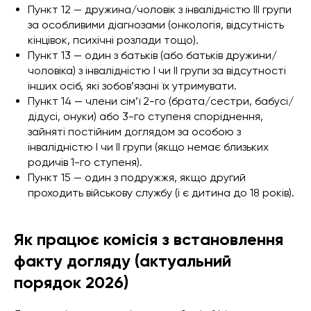
Пункт 12 — дружина/чоловік з інвалідністю ІІІ групи
за особливими діагнозами (онкологія, відсутність
кінцівок, психічні розлади тощо).
Пункт 13 — один з батьків (або батьків дружини/
чоловіка) з інвалідністю І чи ІІ групи за відсутності
інших осіб, які зобов’язані їх утримувати.
Пункт 14 — члени сім’ї 2-го (брата/сестри, бабусі/
дідусі, онуки) або 3-го ступеня споріднення,
зайняті постійним доглядом за особою з
інвалідністю І чи ІІ групи (якщо немає близьких
родичів 1-го ступеня).
Пункт 15 — один з подружжя, якщо другий
проходить військову службу (і є дитина до 18 років).
Як працює комісія з встановлення
факту догляду (актуальний
порядок 2026)