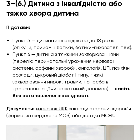
3–(6.) Дитина з інвалідністю або
тяжко хвора дитина
Підстави:
Пункт 5 — дитина з інвалідністю до 18 років
(опікуни, прийомні батьки, батьки-вихователі теж).
Пункт 6 — дитина з тяжкими захворюваннями
(перелік: перинатальні ураження нервової
системи, орфанні хвороби, онкологія, ЦП, психічні
розлади, цукровий діабет І типу, тяжкі
захворювання нирок, травми, потреба в
трансплантації чи паліативній допомозі) —
навіть
без встановленої інвалідності
.
Документи:
висновок ЛКК
закладу охорони здоров’я
(форма, затверджена МОЗ) або довідка МСЕК.