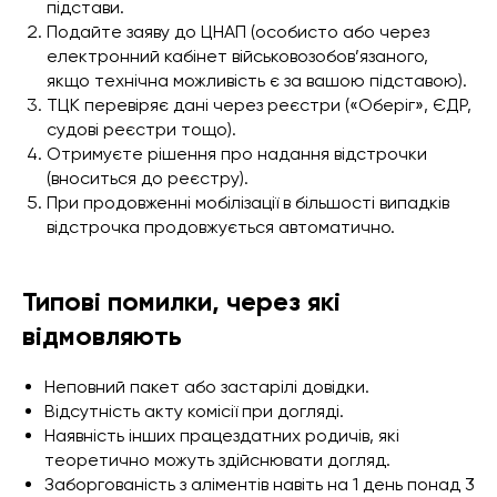
підстави.
Подайте заяву до ЦНАП (особисто або через
електронний кабінет військовозобов’язаного,
якщо технічна можливість є за вашою підставою).
ТЦК перевіряє дані через реєстри («Оберіг», ЄДР,
судові реєстри тощо).
Отримуєте рішення про надання відстрочки
(вноситься до реєстру).
При продовженні мобілізації в більшості випадків
відстрочка продовжується автоматично.
Типові помилки, через які
відмовляють
Неповний пакет або застарілі довідки.
Відсутність акту комісії при догляді.
Наявність інших працездатних родичів, які
теоретично можуть здійснювати догляд.
Заборгованість з аліментів навіть на 1 день понад 3