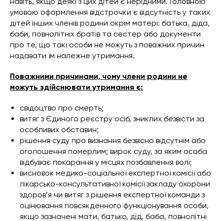
навіть, якщо деякі з цих дітей є нерідними. Головною
умовою оформлення відстрочки є відсутність у таких
дітей інших членів родини окрім матері: батька, діда,
баби, повнолітніх братів та сестер або документи
про те, що такі особи не можуть з поважних причин
надавати їм належне утримання.
Поважними причинами, чому члени родини не
можуть здійснювати утримання є:
свідоцтво про смерть;
витяг з Єдиного реєстру осіб, зниклих безвісти за
особливих обставин;
рішення суду про визнання безвісно відсутнім або
оголошення померлим; вирок суду, за яким особа
відбуває покарання у місцях позбавлення волі;
висновок медико-соціальної експертної комісії або
лікарсько-консультативної комісії закладу охорони
здоров’я чи витяг з рішення експертної команди з
оцінювання повсякденного функціонування особи,
якщо зазначені мати, батько, дід, баба, повнолітні