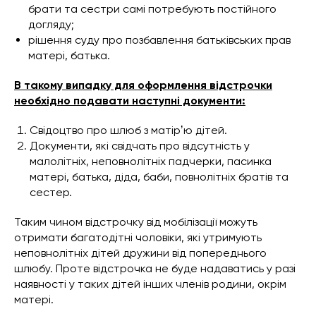
брати та сестри самі потребують постійного
догляду;
рішення суду про позбавлення батьківських прав
матері, батька.
В такому випадку для оформлення відстрочки
необхідно подавати наступні документи:
Свідоцтво про шлюб з матірʼю дітей.
Документи, які свідчать про відсутність у
малолітніх, неповнолітніх падчерки, пасинка
матері, батька, діда, баби, повнолітніх братів та
сестер.
Таким чином відстрочку від мобілізації можуть
отримати багатодітні чоловіки, які утримують
неповнолітніх дітей дружини від попереднього
шлюбу. Проте відстрочка не буде надаватись у разі
наявності у таких дітей інших членів родини, окрім
матері.