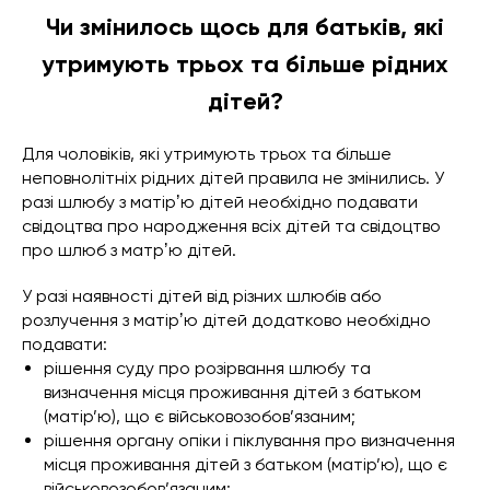
Чи змінилось щось для батьків, які
утримують трьох та більше рідних
дітей?
Для чоловіків, які утримують трьох та більше
неповнолітніх рідних дітей правила не змінились. У
разі шлюбу з матірʼю дітей необхідно подавати
свідоцтва про народження всіх дітей та свідоцтво
про шлюб з матрʼю дітей.
У разі наявності дітей від різних шлюбів або
розлучення з матірʼю дітей додатково необхідно
подавати:
рішення суду про розірвання шлюбу та
визначення місця проживання дітей з батьком
(матір’ю), що є військовозобов’язаним;
рішення органу опіки і піклування про визначення
місця проживання дітей з батьком (матір’ю), що є
військовозобов’язаним;