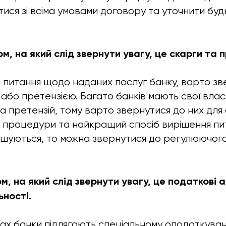
ися зі всіма умовами договору та уточнити будь
, на який слід звернути увагу, це скарги та п
питання щодо наданих послуг банку, варто зв
 або претензією. Багато банків мають свої вла
та претензій, тому варто звернутися до них для
ці процедури та найкращий спосіб вирішення пи
рішуються, то можна звернутися до регулюючог
, на який слід звернути увагу, це податкові 
ьності.
нах банки підлягають спеціальному оподаткува