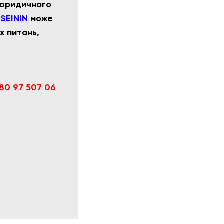
о юридичного
NSEININ
може
х питань,
80 97 507 06