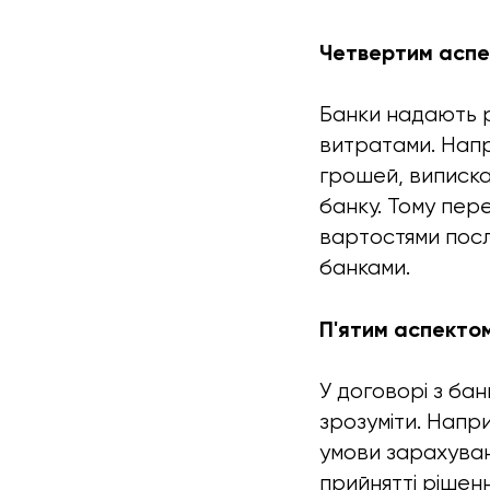
Четвертим аспек
Банки надають рі
витратами. Напр
грошей, виписка 
банку. Тому пер
вартостями послу
банками.
П'ятим аспектом
У договорі з бан
зрозуміти. Напр
умови зарахуван
прийнятті рішен