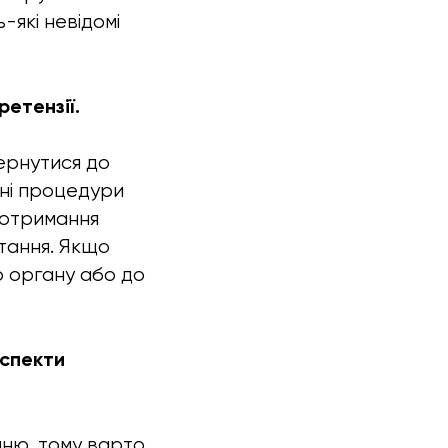
-які невідомі
ретензії.
ернутися до
сні процедури
 отримання
тання. Якщо
о органу або до
аспекти
нню, тому варто