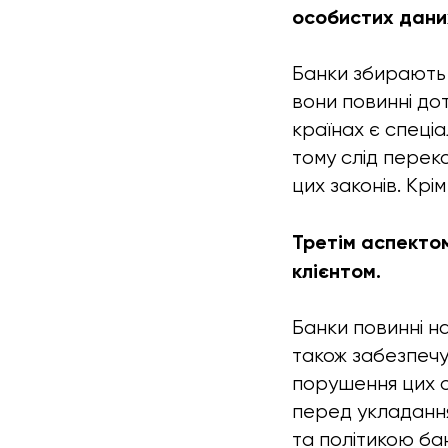
особистих дани
Банки збирають в
вони повинні до
країнах є спеціа
тому слід перек
цих законів. Крі
Третім аспектом
клієнтом.
Банки повинні на
також забезпечув
порушення цих о
перед укладанн
та політикою бан