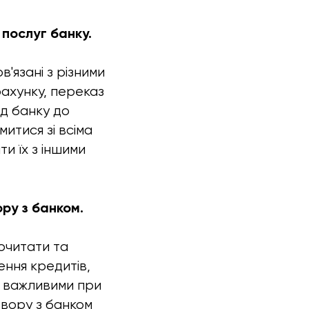
 послуг банку.
в'язані з різними
рахунку, переказ
ід банку до
итися зі всіма
и їх з іншими
ору з банком.
рочитати та
ення кредитів,
и важливими при
овору з банком