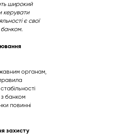
ають широкий
м керувати
яльності є свої
 банком.
улювання
ржавним органам,
 правила
стабільності
 з банком
нки повинні
ня захисту