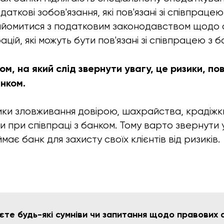
даткові зобов'язання, які пов'язані зі співпрацею
найомитися з податковим законодавством щодо
цій, які можуть бути пов'язані зі співпрацею з б
, на який слід звернути увагу, це ризики, пов'
нком.
ки зловживання довірою, шахрайства, крадіжки
и при співпраці з банком. Тому варто звернути 
має банк для захисту своїх клієнтів від ризиків.
єте будь-які сумніви чи запитання щодо правових 