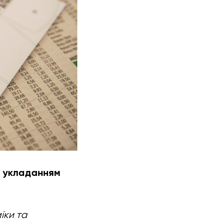
д укладанням
іки та