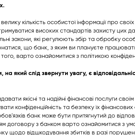
х.
елику кількість особистої інформації про своїх 
тримуватися високих стандартів захисту цих да
льні закони, які регулюють збір та обробку осо
онатися, що банк, з яким ви плануєте працюват
м того, варто ознайомитися з політикою конфіден
, на який слід звернути увагу, є відповідальн
давати якісні та надійні фінансові послуги своїм
ати конфіденційність та безпеку їх фінансових 
бов'язків банк може бути притягнутий до відпов
ям договору з банком варто ознайомитися з у
ку щодо відшкодування збитків в разі порушення