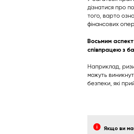
дізнатися про по
того, варто оз
фінансових опера
Восьмим аспектом
співпрацею з ба
Наприклад, ризи
можуть виникнут
безпеки, які прий
Якщо ви ма