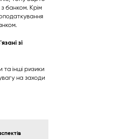
 з банком. Крім
 оподаткування
анком.
язані зі
 та інші ризики
увагу на заходи
аспектів