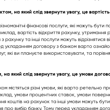
том, на який слід звернути увагу, це вартість
зноманітні фінансові послуги, які можуть бути по
иклад, вартість відкриття рахунку, утримання 
з рахунку та інші послуги можуть відрізнятися в
ед укладанням договору з банком варто ознайом
г, які ви плануєте використовувати, та порівнят
, на який слід звернути увагу, це умови догов
ком містяться різні умови, які варто ретельно п
иклад, умови процентних ставок, умови поверн
ня коштів на рахунок та інші умови можуть бут
ня про вибір банку. Тому перед укладанням дог