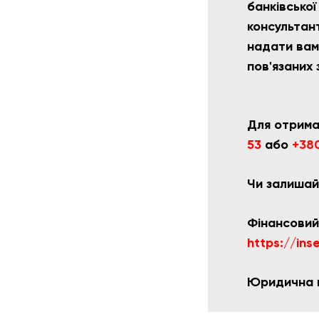
банківсько
консультан
надати вам
пов'язаних 
Для отрима
53
або
+380
Чи залишайт
Фінансовий 
https://ins
Юридична к