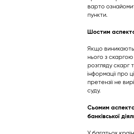
варто ознайомит
пункти.
Шостим аспектом
Якщо виникають 
нього з скаргою
розгляду скарг 
інформації про 
претензії не ви
суду.
Сьомим аспектом
банківської діял
У багатьох краї