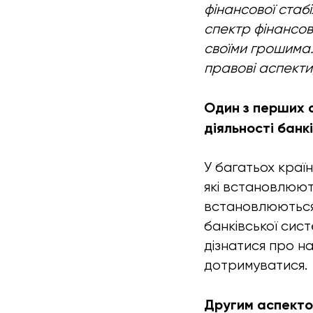
фінансової стабі
спектр фінансов
своїми грошима. П
правові аспекти
Один з перших а
діяльності банкі
У багатьох краї
які встановлюют
встановлюються 
банківської сис
дізнатися про н
дотримуватися.
Другим аспектом