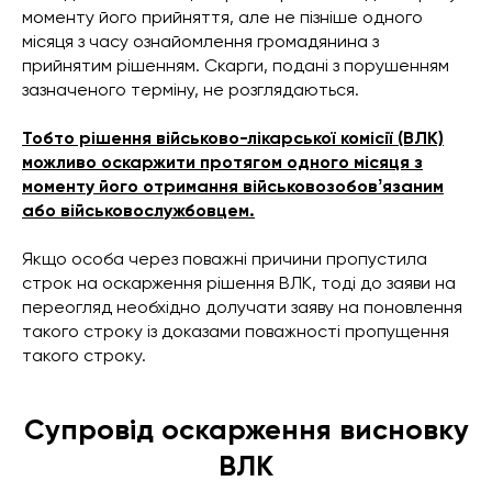
моменту його прийняття, але не пізніше одного
місяця з часу ознайомлення громадянина з
прийнятим рішенням. Скарги, подані з порушенням
зазначеного терміну, не розглядаються.
Тобто рішення військово-лікарської комісії (ВЛК)
можливо оскаржити протягом одного місяця з
моменту його отримання військовозобовʼязаним
або військовослужбовцем.
Якщо особа через поважні причини пропустила
строк на оскарження рішення ВЛК, тоді до заяви на
переогляд необхідно долучати заяву на поновлення
такого строку із доказами поважності пропущення
такого строку.
Супровід оскарження висновку
ВЛК