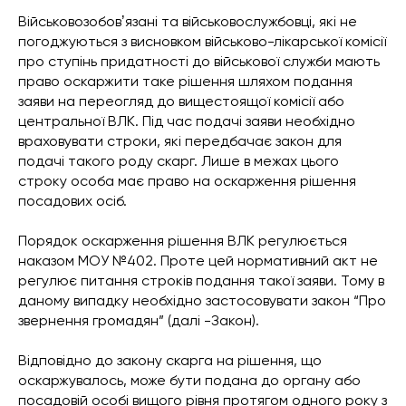
Військовозобовʼязані та військовослужбовці, які не
погоджуються з висновком військово-лікарської комісії
про ступінь придатності до військової служби мають
право оскаржити таке рішення шляхом подання
заяви на переогляд до вищестоящої комісії або
центральної ВЛК. Під час подачі заяви необхідно
враховувати строки, які передбачає закон для
подачі такого роду скарг. Лише в межах цього
строку особа має право на оскарження рішення
посадових осіб.
Порядок оскарження рішення ВЛК регулюється
наказом МОУ №402. Проте цей нормативний акт не
регулює питання строків подання такої заяви. Тому в
даному випадку необхідно застосовувати закон “Про
звернення громадян” (далі -Закон).
Відповідно до закону скарга на рішення, що
оскаржувалось, може бути подана до органу або
посадовій особі вищого рівня протягом одного року з