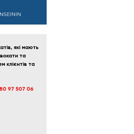
тів, які мають
двокати та
м клієнтів та
80 97 507 06