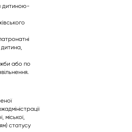
а дитиною-
івського
 патронатні
 дитина,
ужби або по
звільнення.
еної
ржадміністрації
, міської,
тям) статусу