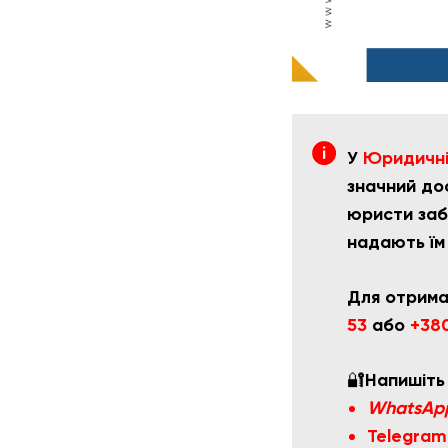
У
Юридичній
значний дос
юристи заб
надають їм
Для отрима
53
або
+380
🔐
Напишіть
WhatsAp
Telegram