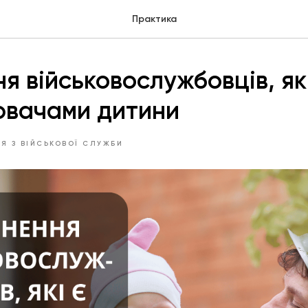
Практика
я військовослужбовців, як
ювачами дитини
НЯ З ВІЙСЬКОВОЇ СЛУЖБИ