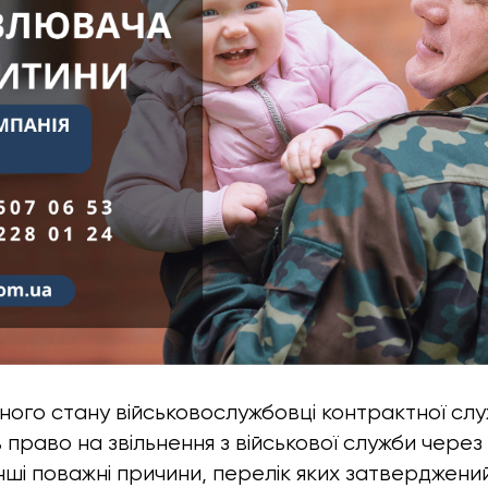
єнного стану військовослужбовці контрактної сл
ь право на звільнення з військової служби через 
нші поважні причини, перелік яких затверджений