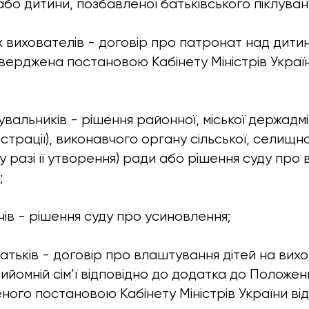
бо дитини, позбавленої батьківського піклуван
 вихователів -
договір про патронат над дити
верджена постановою Кабінету Міністрів Україн
клувальників - рішення районної, міської держадмі
істрації), виконавчого органу сільської, селищної
 (у разі її утворення) ради або рішення суду пр
;
ів - рішення суду про усиновлення;
атьків -
договір про влаштування дітей на вихо
йомній сім’ї
відповідно до додатка до Положен
ного постановою Кабінету Міністрів України від