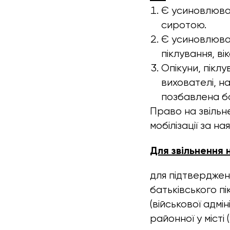
Є усиновлюва
сиротою.
Є усиновлюва
піклування, вік
Опікуни, пікл
вихователі, н
позбавлена бат
Право на звільн
мобілізації за н
Для звільнення 
для підтверджен
батьківського пі
(військової адмін
районної у місті 