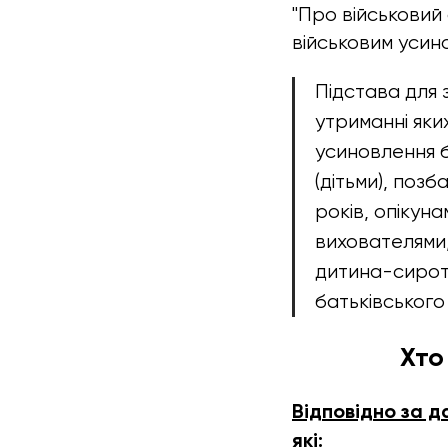
"Про військовий 
військовим усин
Підстава для 
утриманні яки
усиновлення 
(дітьми), поз
років, опікун
вихователями
дитина-сирота
батьківського 
Хто
Відповідно за д
які: