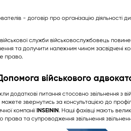
ователів -
договір про організацію діяльності д
з військової служби військовослужбовець повин
ення та долучити належним чином засвідчені коп
е право.
Допомога військового адвокат
кли додаткові питання стосовно звільнення з ві
и можете звернутись за консультацією до профі
INSEININ
чної компанії
. Наші фахівці мають велик
го права та супроводження звільнення звільненн