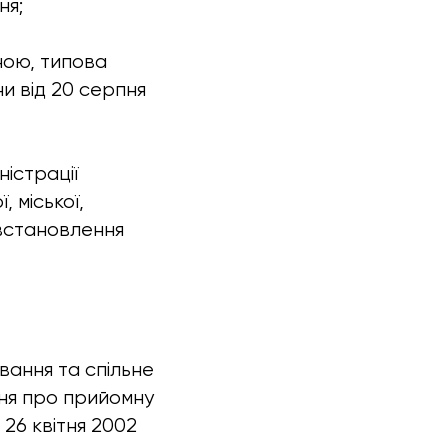
ня;
ною
,
типова
и від 20 серпня
ністрації
, міської,
о встановлення
вання та спільне
ня про прийомну
 26 квітня 2002