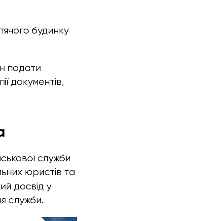
итячого будинку
ен подати
ії документів,
а
йськової служби
льних юристів та
ий досвід у
я служби.