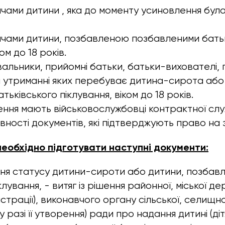
чами дитини , яка до моменту усиновлення бул
чами дитини, позбавленою позбавленими батьк
ом до 18 років.
увальники, прийомні батьки, батьки-вихователі,
а утриманні яких перебуває дитина-сирота або
ьківського піклування, віком до 18 років.
ення мають військовослужбовці контрактної сл
аявності документів, які підтверджують право на 
необхідно підготувати наступні документи:
ня статусу дитини-сироти або дитини, позбавл
клування, - витяг із рішення районної, міської де
істрації), виконавчого органу сільської, селищної
(у разі її утворення) ради про надання дитині (ді