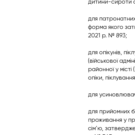
дитини-сироти а
для патронатних
форма якого зат
2021 р. № 893;
для опікунів, пі
(військової адмін
районної у місті
опіки, піклування
для усиновлювач
для прийомних б
проживання у при
сім’ю, затвердже