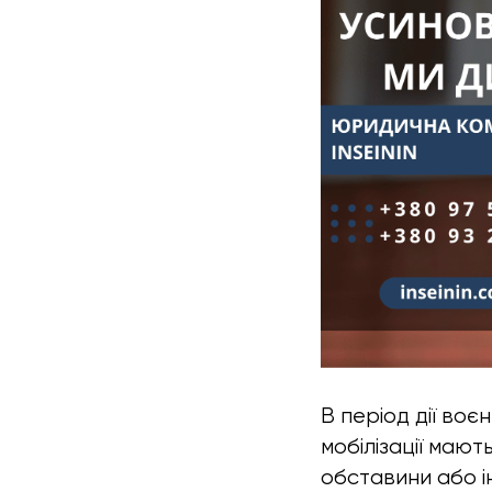
В період дії во
мобілізації мают
обставини або і