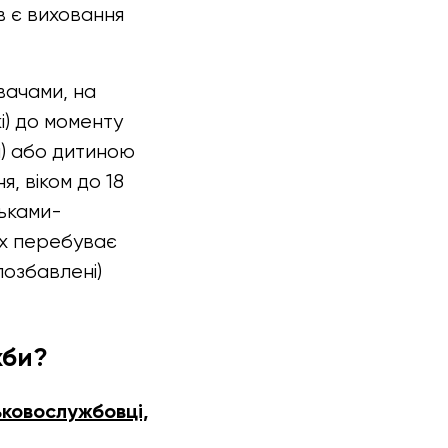
в є виховання
вачами, на
і) до моменту
и) або дитиною
я, віком до 18
тьками-
их перебуває
позбавлені)
жби?
ьковослужбовці,