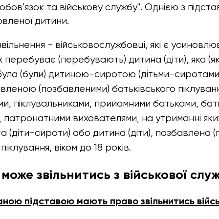
обовʼязок та військову службу". Однією з підста
овленої дитини.
звільнення - військовослужбовці, які є усиновлю
х перебуває (перебувають) дитина (діти), яка (як
була (були) дитиною-сиротою (дітьми-сиротам
бавленою (позбавленими) батьківського піклуванн
ами, піклувальниками, прийомними батьками, ба
, патронатними вихователями, на утриманні як
 (діти-сироти) або дитина (діти), позбавлена (
піклування, віком до 18 років.
 може звільнитись з військової слу
аною підставою мають право звільнитись війс