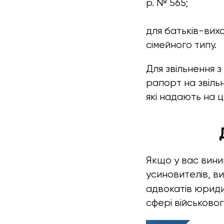
р. № 565;
для батьків-вих
сімейного типу
.
Для звільнення 
рапорт на звільн
які надають на ц
Якщо у вас вини
усиновителів, в
адвокатів юриди
сфері військово