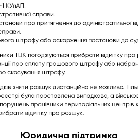
-1 КУпАП.
істративної справи.
танови про притягнення до адміністративної ві
справи.
вого штрафу або оскарження постанови до суд
ники ТЦК погоджуються прибрати відмітку про 
нції про сплату грошового штрафу або набран
ро скасування штрафу.
дків зняти розшук дистанційно не можливо. Тіль
 реєстрі була проставлена випадково, а військ
х порушень працівники територіальних центрів
ибрати відмітку про розшук.
Юридична підтримка