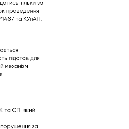
атись тільки за
док проведення
1487 та КУпАП.
вається
сть підстав для
ий механізм
я
 та СП, який
опорушення за