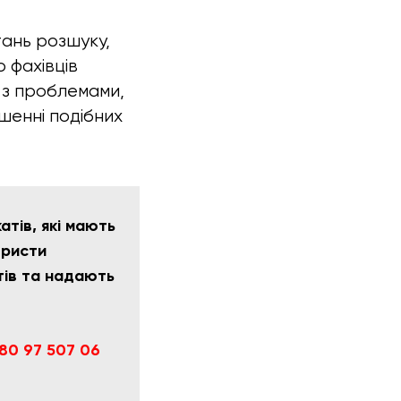
тань розшуку,
 фахівців
 з проблемами,
ішенні подібних
тів, які мають
юристи
тів та надають
80 97 507 06