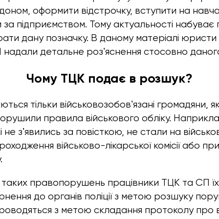
доном, оформити відстрочку, вступити на навч
за підприємством. Тому актуальності набуває п
ати дану позначку. В даному матеріалі юристи
IN надали детальне розʼяснення стосовно даног
Чому ТЦК подає в розшук?
ться тільки військовозобовʼязані громадяни, які 
порушили правила військового обліку. Наприкл
і не зʼявились за повісткою, не стали на військо
роходження військово-лікарської комісії або пр
.
я таких правопорушень працівники ТЦК та СП їх
нення до органів поліції з метою розшуку пору
роводяться з метою складання протоколу про 