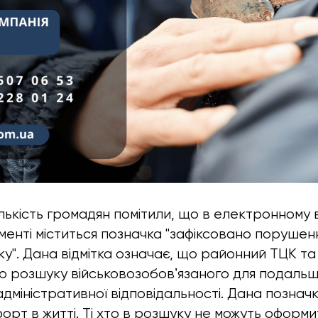
ількість громадян помітили, що в електронному 
менті міститься позначка "зафіксовано порушен
іку". Дана відмітка означає, що районний ТЦК т
тою розшуку військовозобовʼязаного для подаль
адміністративної відповідальності. Дана познач
орт в житті. Ті хто в розшуку не можуть оформ