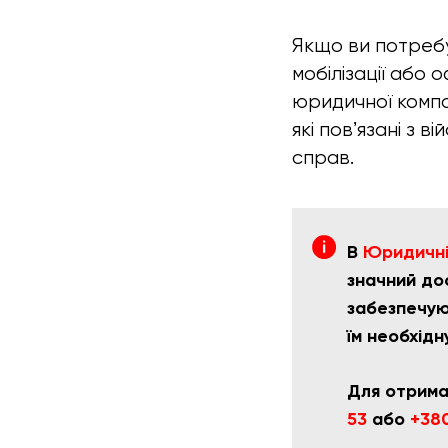
Якщо ви потребу
мобілізації або 
юридичної компа
які повʼязані з 
справ.
В
Юридичній
значний дос
забезпечую
їм необхідн
Для отрима
53
або
+
380