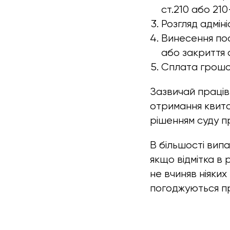
ст.210 або 210
Розгляд адмін
Винесення пос
або закриття 
Сплата грошо
Зазвичай праців
отримання квита
рішенням суду п
В більшості випа
якщо відмітка в
не вчиняв ніяки
погоджуються пр