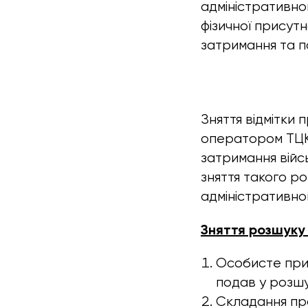
адміністративно
фізичної присут
затримання та 
Зняття відмітки
оператором ТЦК п
затримання війсь
зняття такого р
адміністративн
Зняття розшуку 
Особисте приб
подав у розшу
Складання пр