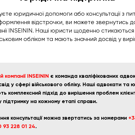
єте юридичної допомоги або консультації з пи
оформлення відстрочки, ви можете звернутись до
нії INSEININ. Наші юристи щоденно стикаються
військовим обліком та мають значний досвід у вир
 компанії INSEININ
є команда кваліфікованих адвока
від у сфері військового обліку. Наші адвокати та 
ть комплексний підхід до вирішення проблем клієн
у підтримку на кожному етапі справи.
ння консультації можна звертатись за номерами
+3
 93 228 01 24
.