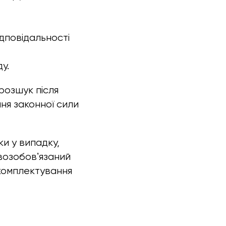
дповідальності
у.
розшук після
ня законної сили
ки у випадку,
овозобовʼязаний
 комплектування