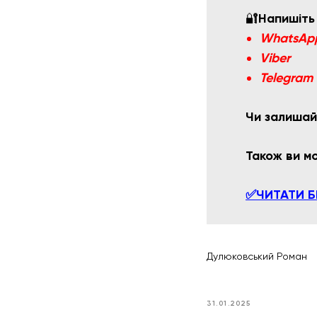
🔐
Напишіть
WhatsAp
Viber
Telegram
Чи залишай
Також ви 
✅ЧИТАТИ Б
Дулюковський Роман
31.01.2025