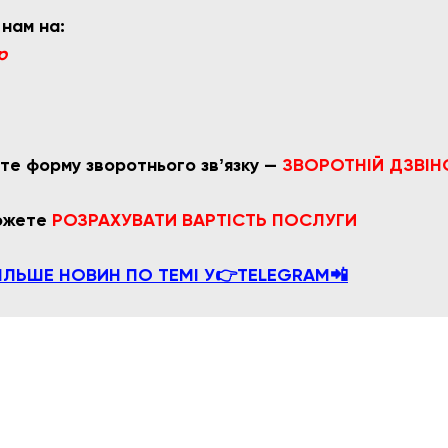
 нам на:
p
те форму зворотнього звʼязку —
ЗВОРОТНІЙ ДЗВІН
можете
РОЗРАХУВАТ
И ВАРТІСТЬ ПОСЛУГИ
ІЛЬШЕ НОВИН ПО ТЕМІ У👉TELEGRAM📲