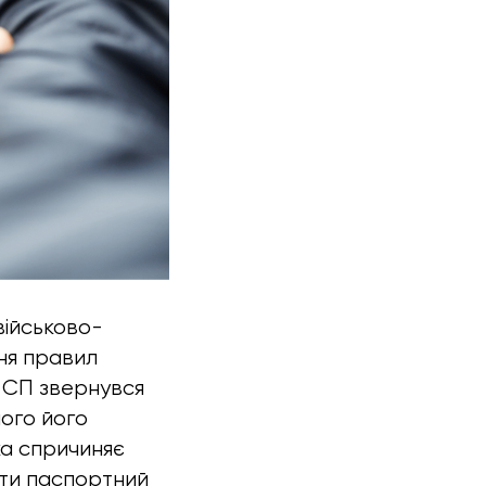
військово-
ня правил
а СП звернувся
шого його
ка спричиняє
ити паспортний