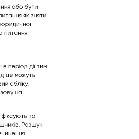
ання або бути
итання як зняти
 юридичної
о питання.
в період дії тим
ад це можуть
вий обліку,
изову на
 фіксують та
шників. Розшук
вчинення