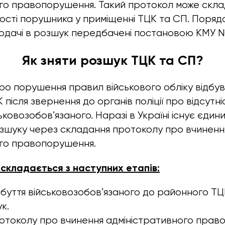
го правопорушення. Такий протокол може склад
ності порушника у приміщенні ТЦК та СП. Поря
подачі в розшук передбачені постановою КМУ №
Як зняти розшук ТЦК та СП?
 про порушення правил військового обліку відбу
ісля звернення до органів поліції про відсутні
ковозобовʼязаного. Наразі в Україні існує єдин
озшуку через складання протоколу про вчиненн
ого правопорушення.
складається з наступних етапів:
уття військовозобовʼязаного до районного ТЦК
к.
отоколу про вчинення адміністративного прав