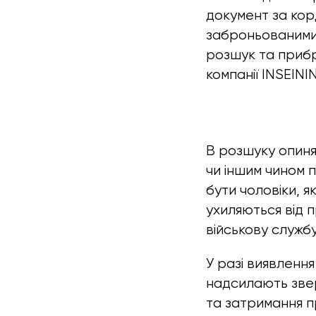
документ за кор
заброньованими 
розшук та прибр
компанії INSEIN
В розшуку опиняю
чи іншим чином 
бути чоловіки, як
ухиляються від п
військову службу
У разі виявленн
надсилають звер
та затримання п