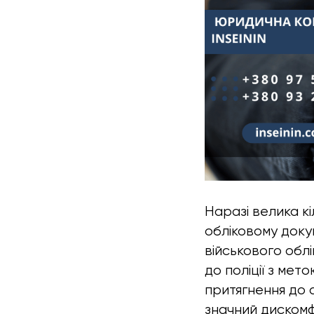
Наразі велика к
обліковому доку
військового обл
до поліції з ме
притягнення до 
значний дискомф