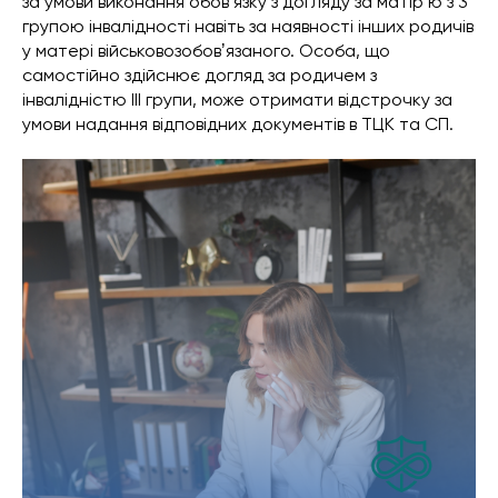
за умови виконання обовʼязку з догляду за матірʼю з 3
групою інвалідності навіть за наявності інших родичів
у матері військовозобовʼязаного. Особа, що
самостійно здійснює догляд за родичем з
інвалідністю III групи, може отримати відстрочку за
умови надання відповідних документів в ТЦК та СП.