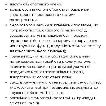
відсутність статевого члена.
захворювання молочної залози з поширеним
двостороннім процесом та частими
загостреннями;
ендометріоз зі значними клінічними проявами, що
потребують стаціонарного лікування (слід
ураховувати ступінь поширеності процесу,
вираженості больового синдрому та порушення
менструальної функції, відсутність стійкого ефекту
від консервативного лікування);
повне випадіння матки або піхви. Випадінням
матки вважається такий стан, коли у положенні
стоячи (або лежачи - при потугах) уся матка
виходить за межі статевої щілини назовні,
вивертаючи за собою стінки піхви;
свищі із залученням статевих органів (сечостатеві,
кишково-статеві) при незадовільних результатах
лікування або відмові від нього;
органічно не зумовлені кровотечі, які призводять
до стійкої анемії;