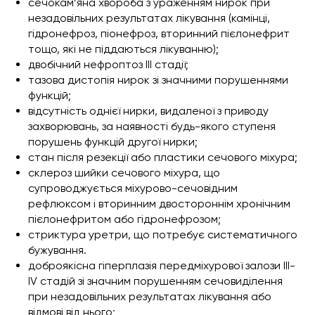
сечокам’яна хвороба з ураженням нирок при
незадовільних результатах лікування (камінці,
гідронефроз, піонефроз, вторинний пієлонефрит
тощо, які не піддаються лікуванню);
двобічний нефроптоз III стадії;
тазова дистопія нирок зі значними порушеннями
функцій;
відсутність однієї нирки, видаленої з приводу
захворювань, за наявності будь-якого ступеня
порушень функцій другої нирки;
стан після резекції або пластики сечового міхура;
склероз шийки сечового міхура, що
супроводжується міхурово-сечовідним
рефлюксом і вторинним двостороннім хронічним
пієлонефритом або гідронефрозом;
стриктура уретри, що потребує систематичного
бужування.
доброякісна гіперплазія передміхурової залози III-
IV стадій зі значним порушенням сечовиділення
при незадовільних результатах лікування або
відмові від нього;