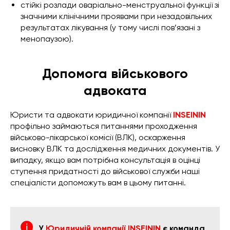
стійкі розлади оваріально-менструальної функції зі
значними клінічними проявами при незадовільних
результатах лікування (у тому числі пов’язані з
менопаузою).
Допомога військового
адвоката
Юристи та адвокати юридичної компанії
INSEININ
профільно займаються питаннями проходження
військово-лікарської комісії (ВЛК), оскарження
висновку ВЛК та дослідження медичних документів. У
випадку, якщо вам потрібна консультація в оцінці
ступення придатності до військової служби наші
спеціалісти допоможуть вам в цьому питанні.
У
Юридичній компанії INSEININ
є команда