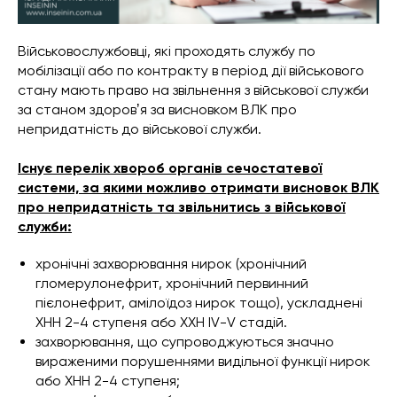
Військовослужбовці, які проходять службу по
мобілізації або по контракту в період дії військового
стану мають право на звільнення з військової служби
за станом здоровʼя за висновком ВЛК про
непридатність до військової служби.
Існує перелік хвороб органів сечостатевої
системи, за якими можливо отримати висновок ВЛК
про непридатність та звільнитись з військової
служби:
хронічні захворювання нирок (хронічний
гломерулонефрит, хронічний первинний
пієлонефрит, амілоїдоз нирок тощо), ускладнені
ХНН 2-4 ступеня або ХХН IV-V стадій.
захворювання, що супроводжуються значно
вираженими порушеннями видільної функції нирок
або ХНН 2-4 ступеня;