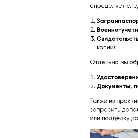
определяет сле
Загранпаспор
Военно-учет
Свидетельств
копии).
Отдельно мы об
Удостоверени
Документы, 
Также из практи
запросить допо
или подделку до