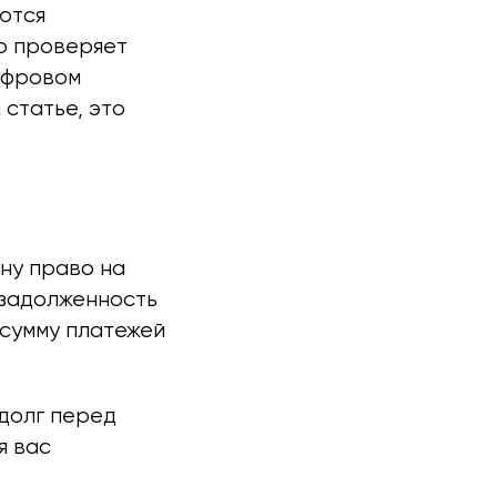
ются
го проверяет
ифровом
статье, это
ну право на
 задолженность
 сумму платежей
 долг перед
я вас