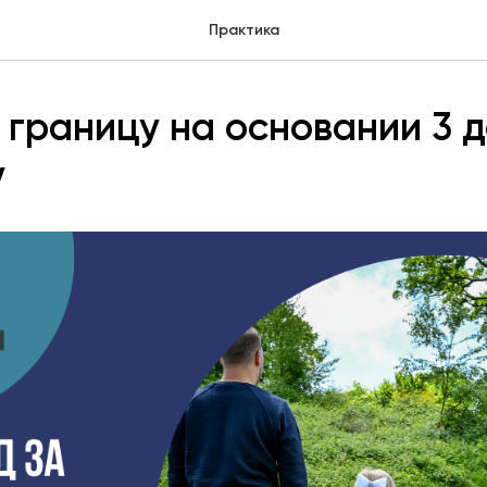
Практика
 границу на основании 3 д
у