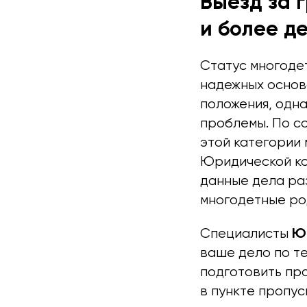
Выезд за 
и более де
Статус многоде
надежных основ
положения, одна
проблемы. По с
этой категории 
Юридической к
данные дела ра
многодетные ро
Юр
Специалисты
ваше дело по те
подготовить пра
в пункте пропус