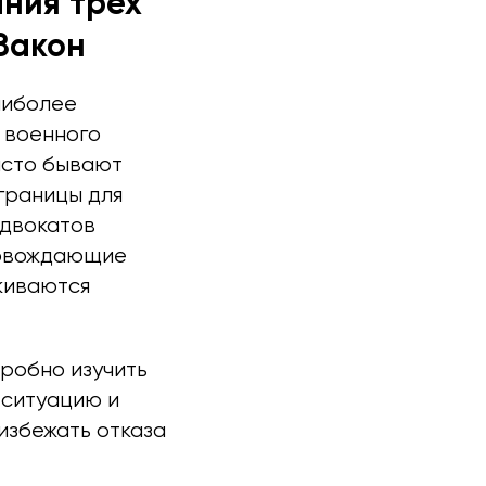
ания трех
 Закон
аиболее
 военного
часто бывают
границы для
адвокатов
ровождающие
киваются
робно изучить
 ситуацию и
избежать отказа