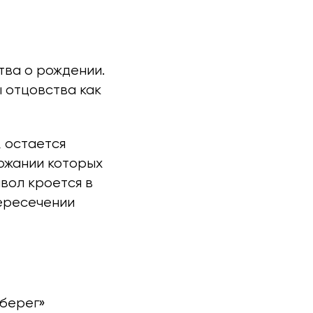
тва о рождении.
 отцовства как
, остается
ержании которых
явол кроется в
пересечении
Оберег»