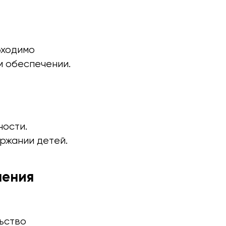
бходимо
м обеспечении.
ности.
ржании детей.
чения
ьство