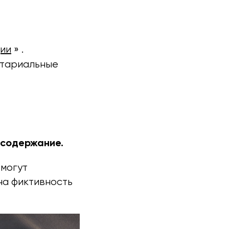
ии
» .
отариальные
 содержание.
 могут
на фиктивность