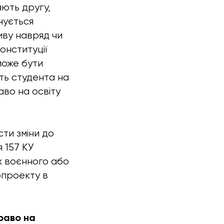
ають другу,
нується
иву навряд чи
онституції
 може бути
ть студента на
аво на освіту
ти зміни до
 157 КУ
х воєнного або
опроекту в
раво на