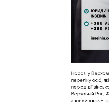
Наразі у Верховн
переліку осіб, я
період дії війсь
Верховній Раді 
зловживанням пр