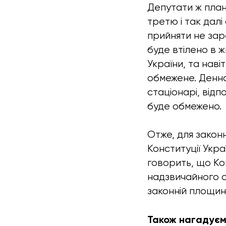
Депутати ж план
третю і так далі
прийняти не зар
буде втілено в ж
України, та наві
обмежене. Денна
стаціонарі, відп
буде обмежено.
Отже, для закон
Конституції Укра
говорить, що Ко
надзвичайного с
законній площин
Також нагадуємо