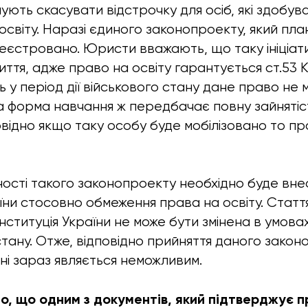
ують скасувати відстрочку для осіб, які здобув
 освіту. Наразі єдиного законопроекту, який пла
еєстровано. Юристи вважають, що таку ініціат
иття, адже право на освіту гарантується ст.53 К
ть у період дії військового стану дане право не
 форма навчання ж передбачає повну зайнятіс
овідно якщо таку особу буде мобілізовано то пр
ності такого законопроекту необхідно буде внес
їни стосовно обмеження права на освіту. Стаття
нституція України не може бути змінена в умова
тану. Отже, відповідно прийняття даного закон
ні зараз являється неможливим.
, що одним з документів, який підтверджує п