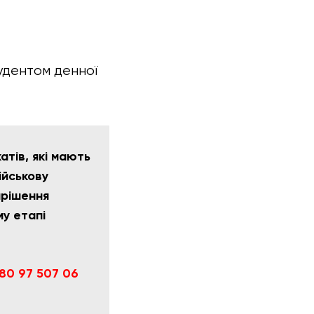
удентом денної
тів, які мають
ійськову
ирішення
му етапі
80 97 507 06