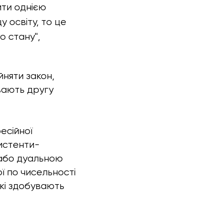
ити однією
 освіту, то це
о стану",
йняти закон,
увають другу
есійної
систенти-
 або дуальною
ї по чисельності
які здобувають