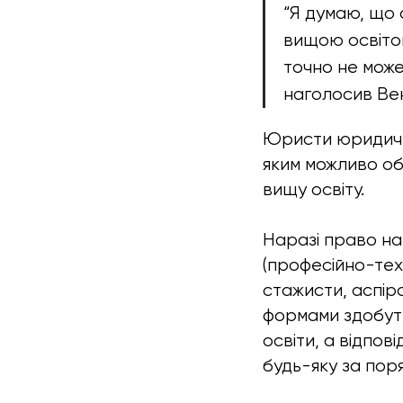
“Я думаю, що
вищою освітою
точно не може
наголосив Вен
Юристи юридичн
яким можливо об
вищу освіту.
Наразі право на 
(професійно-тех
стажисти, аспір
формами здобуття
освіти, а відпо
будь-яку за пор