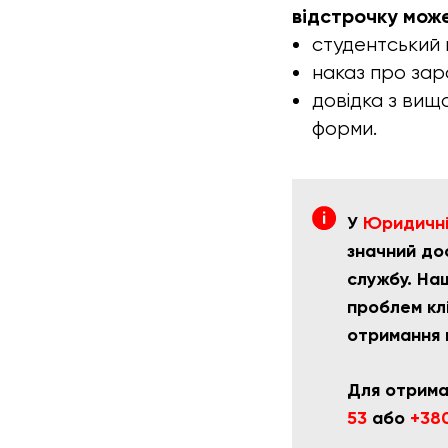
відстрочку може
студентський 
наказ про зар
довідка з вищ
форми.
У
Юридичній
значний дос
службу. На
проблем клі
отримання 
Для отрима
53
або
+380