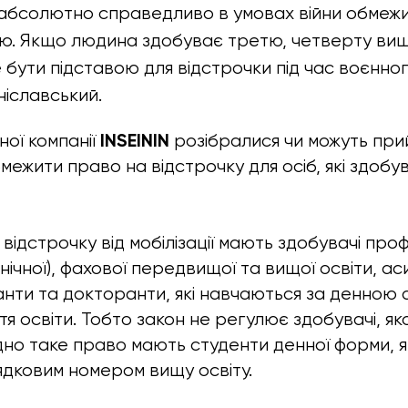
 абсолютно справедливо в умовах війни обмеж
. Якщо людина здобуває третю, четверту вищу
 бути підставою для відстрочки під час воєнног
іславський.
INSEININ
ої компанії
розібралися чи можуть при
межити право на відстрочку для осіб, які здоб
відстрочку від мобілізації мають здобувачі проф
нічної), фахової передвищої та вищої освіти, а
анти та докторанти, які навчаються за денною
 освіти. Тобто закон не регулює здобувачі, яко
відно таке право мають студенти денної форми, 
ядковим номером вищу освіту.