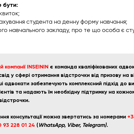
 бути:
квиток;
ахування студента на денну форму навчання;
ого навчального закладу, про те що особа є ст
 компанії INSEININ
є команда кваліфікованих адвока
від у сфері отримання відстрочки від призову на в
ші адвокати забезпечують комплексний підхід до в
єнтів та надають їм необхідну підтримку на кожно
відстрочки.
ння консультації можна звертатись за номерами
+3
 93 228 01 24
(
WhatsApp, Viber, Telegram).