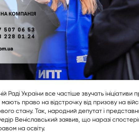
ій Раді України все частіше звучать ініціативи 
кі мають право на відстрочку від призову на вій
кового стану. Так, ​​народний депутат і представ
Федір Веніславський заявив, що наразі спостері
авом на освіту.