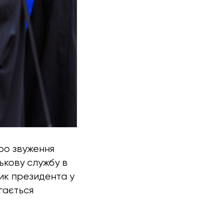
про звуження
ськову службу в
ник президента у
гається