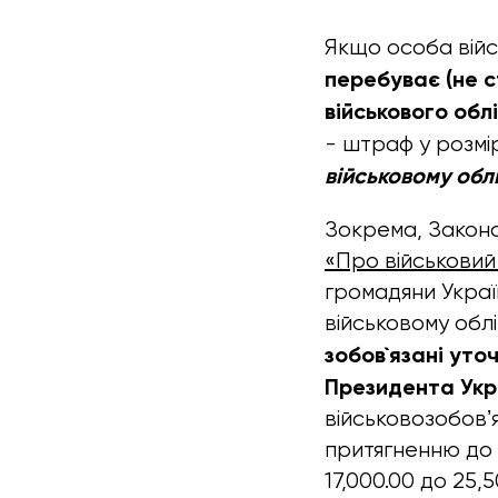
Якщо особа війс
перебуває (не с
військового обл
- штраф у розмір
військовому обл
Зокрема, Законо
«Про військовий 
громадяни Україн
військовому облі
зобов`язані уто
Президента Укра
військовозобовʼ
притягненню до а
17,000.00 до 25,