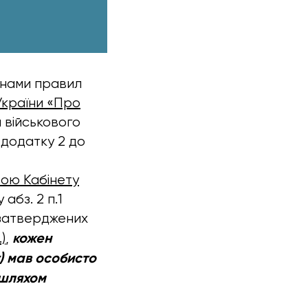
нами правил
 України «Про
л військового
о додатку 2 до
,
ою Кабінету
 абз. 2 п.1
 затверджених
кожен
.)
,
) мав особисто
 шляхом