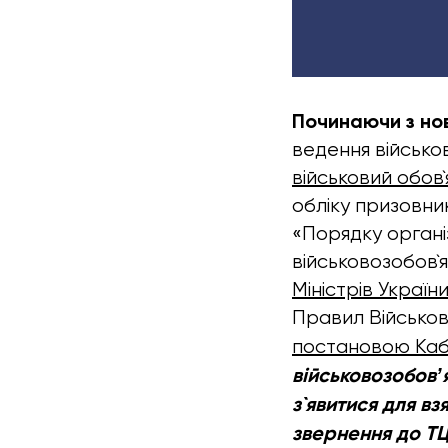
Починаючи з нов
ведення військов
військовий обов`
обліку призовник
«Порядку організ
військовозобов`
Міністрів Україн
Правил Військов
постано
в
ою Кабі
військовозобовʼ
з`явитися для вз
звернення до ТЦК