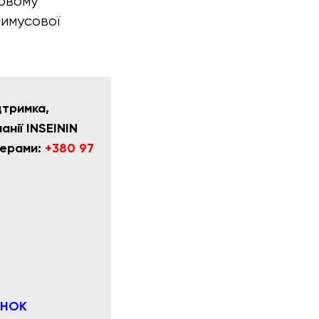
совому
имусової
дтримка,
нії INSEININ
мерами:
+380 97
ІНОК