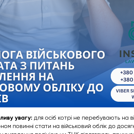
ливу увагу:
для осіб котрі не перебувають на в
оном повинні стати на військовий облік до досяг