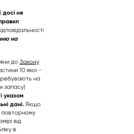
досі не
)
правил
відповідальності
нню на
міни до
Закону
астини 10 якої -
перебувають на
и запасу)
і указом
ьні дані.
Якщо
ає повторному
мірі від
ліку в