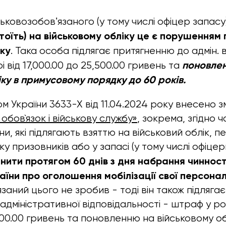
ьковозобовʼязаного (у тому числі офіцер запасу
тоїть) на військовому обліку
це є порушенням 
іку
. Така особа підлягає притягненню до адмін. 
поновле
і від 17,000.00 до 25,500.00 гривень та
іку в примусовому порядку до 60 років.
м України 3633-Х від 11.04.2024 року внесено з
обов`язок і військову службу»
, зокрема, згідно ч
и, які підлягають взяттю на військовий облік, 
ку призовників або у запасі (у тому числі офіцер
чнити протягом 60 днів з дня набрання чинност
їни про оголошення мобілізації
свої персонал
язаний цього не зробив - тоді він також підляг
дміністративної відповідальності - штраф у роз
500.00 гривень та поновленню на військовому об