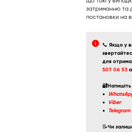
що такі у випад
затриманню та 
постановки на ві
📞
Якщо у в
звертайте
для отрима
507 06 53
а
🔐Напишіть
WhatsAp
Viber
Telegram
📝
Чи залиш