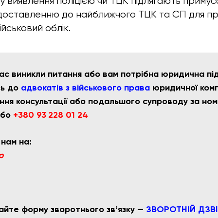
ку виявлення поліцією чи ТЦК підлягають приму
доставленню до найближчого ТЦК та СП для пр
йськовий облік.
ас виникли питання або вам потрібна юридична пі
сь до
адвокатів з військового права
юридичної компа
ння консультації або подальшого супроводу за но
бо
+380 93 228 01 24
 нам на:
p
айте форму зворотнього звʼязку —
ЗВОРОТНІЙ ДЗВ