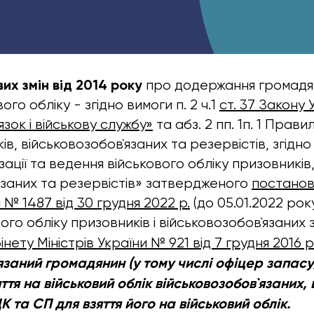
их змін від 2014 року
про додержання громадя
ого обліку - згідно вимоги п. 2 ч.1
ст. 37 Закону
язок і військову службу»
та абз. 2 пп. 1п. 1 Прави
ів, військовозобов`язаних та резервістів, згідн
ації та ведення військового обліку призовників
язаних та резервістів» затвердженого
постанов
и № 1487 від 30 грудня 2022 р
.
(до 05.01.2022 року
ого обліку призовників і військовозобов`язаних
нету Міністрів України № 921 від 7 грудня 2016 р
язаний громадянин (у тому числі офіцер запасу
яття на військовий облік військовозобов`язаних,
 та СП для взяття його на військовий облік.