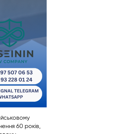
ійськовому
нення 60 років,