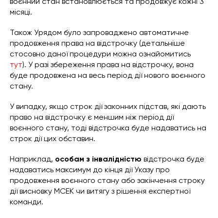
воєнний стан встановлюється та продовжує кожні 3
місяці.
Також Урядом було запроваджено автоматичне
продовження права на відстрочку (детальніше
стосовно даної процедури можна ознайомитись
тут
). У разі збереження права на відстрочку, вона
буде продовжена на весь період дії нового воєнного
стану.
У випадку, якщо строк дії законних підстав, які дають
право на відстрочку є меншим ніж період дії
воєнного стану, тоді відстрочка буде надаватись на
строк дії цих обставин.
Наприклад,
особам з інвалідністю
відстрочка буде
надаватись максимум до кінця дії Указу про
продовження воєнного стану або закінчення строку
дії висновку МСЕК чи витягу з рішення експертної
команди.