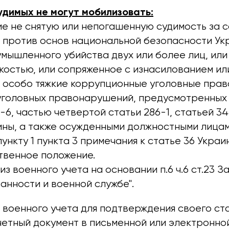
удимых не могут мобилизовать:
е не снятую или непогашенную судимость за
 против основ национальной безопасности Ук
мышленного убийства двух или более лиц, ил
костью, или сопряженное с изнасилованием ил
и особо тяжкие коррупционные уголовные пра
головных правонарушений, предусмотренных 
8-6, частью четвертой статьи 286-1, статьей 3
ины, а также осужденными должностными лицам
ункту 1 пункта 3 примечания к статье 36 Укра
твенное положение.
з военного учета на основании п.6 ч.6 ст.23 З
анности и военной службе".
 военного учета для подтверждения своего ст
четный документ в письменной или электронно