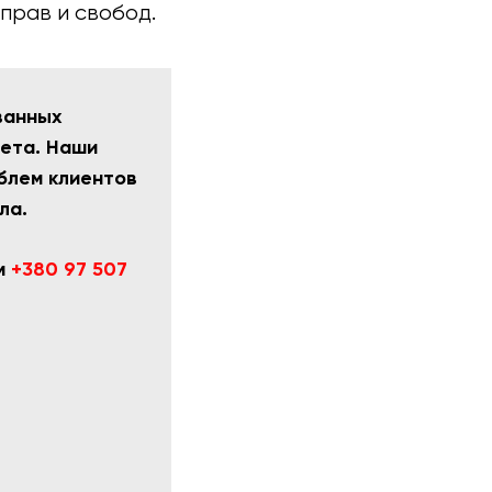
прав и свобод.
ванных
чета. Наши
блем клиентов
ла.
ам
+380 97 507