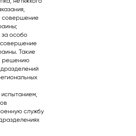
пка, нетяжкого
аказания,
за совершение
раины;
 за особо
а совершение
аины. Такие
о решению
одразделений
региональных
 испытанием,
нов
военную службу
дразделениях