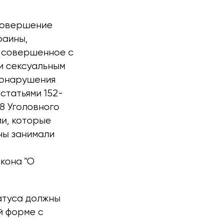
 совершение
раины,
и совершенное с
и сексуальным
вонарушения
статьями 152-
48 Уголовного
и, которые
ины занимали
акона "О
атуса должны
й форме с