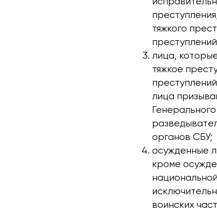
исправительн
преступления,
тяжкого прес
преступлений
лица, которы
тяжкое прест
преступлений
лица призыва
Генерального
разведывател
органов СБУ;
осужденные л
кроме осужде
национальной
исключительн
воинских част