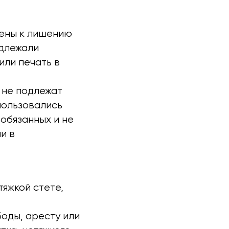
рены к лишению
одлежали
или печать в
 не подлежат
пользовались
обязанных и не
и в
яжкой стете,
оды, аресту или