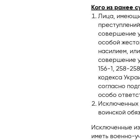
Кого из ранее с
Лица, имеющи
преступлений
совершение у
особой жесто
насилием, ил
совершение у
156-1, 258-25
кодекса Укра
согласно подп
особо ответс
Исключенных и
воинской обяз
Исключенные из
иметь военно-у