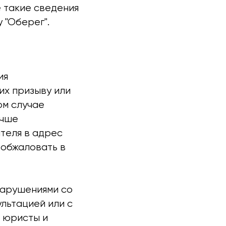
е такие сведения
 "Оберег".
ия
их призыву или
ом случае
учше
теля в адрес
 обжаловать в
нарушениями со
льтацией или с
и юристы и