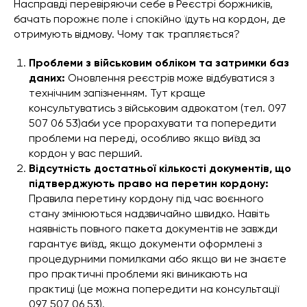
Насправді перевіряючи себе в Реєстрі боржників,
бачать порожнє поле і спокійно їдуть на кордон, де
отримують відмову. Чому так трапляється?
Проблеми з військовим обліком та затримки баз
даних:
Оновлення реєстрів може відбуватися з
технічним запізненням. Тут краще
консультуватись з військовим адвокатом (тел. 097
507 06 53)аби усе прорахувати та попередити
проблеми на переді, особливо якщо виїзд за
кордон у вас перший.
Відсутність достатньої кількості документів, що
підтверджують право на перетин кордону:
Правила перетину кордону під час воєнного
стану змінюються надзвичайно швидко. Навіть
наявність повного пакета документів не завжди
гарантує виїзд, якщо документи оформлені з
процедурними помилками або якщо ви не знаєте
про практичні проблеми які виникають на
практиці (це можна попередити на консультації
097 507 06 53).