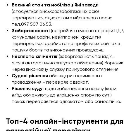
Воєнний стан та мобілізаційні заходи
(стосується військовозобов'язаних осіб)
перевіряється адвокатом з військового права
тел.097 507 06 53.
Заборгованості
(неприйняті вчасно штрафи ПДР,
комунальні борги, невиплачені кредити)
перевіряється особисто на профільних сайтах з
пошуку боргів та виконавчих проваджень.
Несплата аліментів
(заборгованість понад 4
місяці автоматично запускає обмеження) боржник
через виконавчу службу примусового стягнення.
Судові рішення
або відкриті кримінальні
провадження - перевіряє адвокат.
Рішення суду
щодо забезпечення позову (коли
виїзд обмежують до вирішення спору по суті)
також перевіряється адвокатом або самостійно.
Топ-4 онлайн-інструменти для
самостійної перевірки