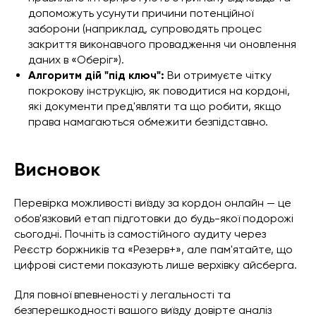
допоможуть усунути причини потенційної
заборони (наприклад, супроводять процес
закриття виконавчого провадження чи оновлення
даних в «Оберіг»).
Алгоритм дій "під ключ":
Ви отримуєте чітку
покрокову інструкцію, як поводитися на кордоні,
які документи пред'являти та що робити, якщо
права намагаються обмежити безпідставно.
Висновок
Перевірка можливості виїзду за кордон онлайн — це
обов'язковий етап підготовки до будь-якої подорожі
сьогодні. Почніть із самостійного аудиту через
Реєстр боржників та «Резерв+», але пам'ятайте, що
цифрові системи показують лише верхівку айсберга.
Для повної впевненості у легальності та
безперешкодності вашого виїзду довірте аналіз