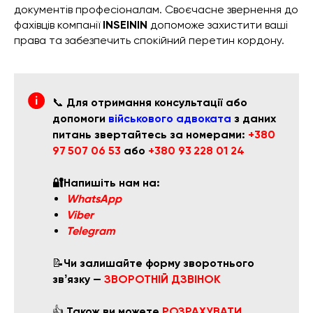
документів професіоналам. Своєчасне звернення до
фахівців компанії
INSEININ
допоможе захистити ваші
права та забезпечить спокійний перетин кордону.
📞
Для отримання консультації або
допомоги
військового адвоката
з даних
питань звертайтесь за номерами:
+380
97 507 06 53
або
+380 93 228 01 24
🔐Напишіть нам на:
WhatsApp
Viber
Telegram
📝
Чи залишайте форму зворотнього
звʼязку —
ЗВОРОТНІЙ ДЗВІНОК
👍
Також ви можете
РОЗРАХУВАТИ