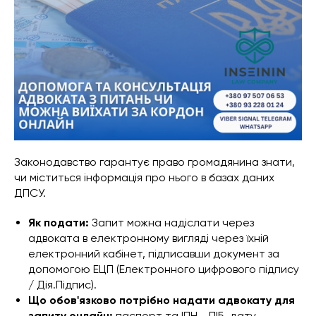
Законодавство гарантує право громадянина знати,
чи міститься інформація про нього в базах даних
ДПСУ.
Як подати:
Запит можна надіслати через
адвоката в електронному вигляді через їхній
електронний кабінет, підписавши документ за
допомогою ЕЦП (Електронного цифрового підпису
/ Дія.Підпис).
Що обов'язково потрібно надати адвокату для
запиту онлайн:
паспорт та ІПН - ПІБ, дату