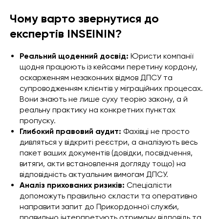
Чому варто звернутися до
експертів INSEININ?
Реальний щоденний досвід:
Юристи компанії
щодня працюють із кейсами перетину кордону,
оскарженням незаконних відмов ДПСУ та
супроводженням клієнтів у міграційних процесах.
Вони знають не лише суху теорію закону, а й
реальну практику на конкретних пунктах
пропуску.
Глибокий правовий аудит:
Фахівці не просто
дивляться у відкриті реєстри, а аналізують весь
пакет ваших документів (довідки, посвідчення,
витяги, акти встановлення догляду тощо) на
відповідність актуальним вимогам ДПСУ.
Аналіз прихованих ризиків:
Спеціалісти
допоможуть правильно скласти та оперативно
направити запит до Прикордонної служби,
правильно інтерпретують отриману відповідь та