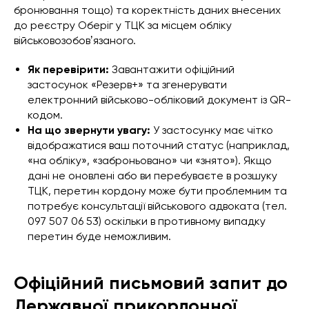
бронювання тощо) та коректність даних внесених
до реєстру Оберіг у ТЦК за місцем обліку
військовозобовʼязаного.
Як перевірити:
Завантажити офіційний
застосунок «Резерв+» та згенерувати
електронний військово-обліковий документ із QR-
кодом.
На що звернути увагу:
У застосунку має чітко
відображатися ваш поточний статус (наприклад,
«на обліку», «заброньовано» чи «знято»). Якщо
дані не оновлені або ви перебуваєте в розшуку
ТЦК, перетин кордону може бути проблемним та
потребує консультації військового адвоката (тел.
097 507 06 53) оскільки в противному випадку
перетин буде неможливим.
Офіційний письмовий запит до
Державної прикордонної