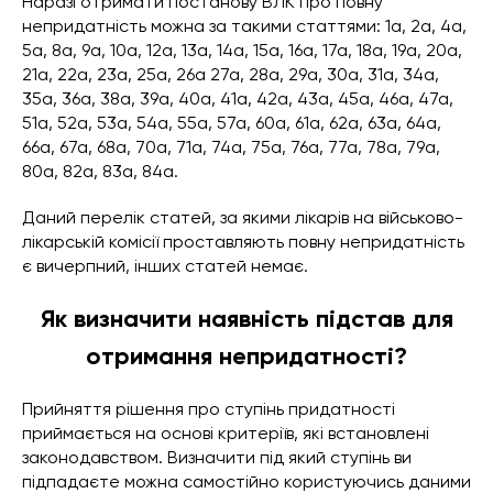
Наразі отримати постанову ВЛК про повну
непридатність можна за такими статтями: 1а, 2а, 4а,
5а, 8а, 9а, 10а, 12а, 13а, 14а, 15а, 16а, 17а, 18а, 19а, 20а,
21а, 22а, 23а, 25а, 26а 27а, 28а, 29а, 30а, 31а, 34а,
35а, 36а, 38а, 39а, 40а, 41а, 42а, 43а, 45а, 46а, 47а,
51а, 52а, 53а, 54а, 55а, 57а, 60а, 61а, 62а, 63а, 64а,
66а, 67а, 68а, 70а, 71а, 74а, 75а, 76а, 77а, 78а, 79а,
80а, 82а, 83а, 84а.
Даний перелік статей, за якими лікарів на військово-
лікарській комісії проставляють повну непридатність
є вичерпний, інших статей немає.
Як визначити наявність підстав для
отримання непридатності?
Прийняття рішення про ступінь придатності
приймається на основі критеріїв, які встановлені
законодавством. Визначити під який ступінь ви
підпадаєте можна самостійно користуючись даними