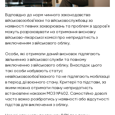
Відповідно до норм чинного законодавства
військовозобовʼязані та військовослужбовці за
наявності певних захворювань та проблем зі здоровʼя
можуть розраховувати на отримання висновку
військово-лікарської комісії про непридатність з
виключенням з військового обліку.
Особи, які отримали даний висновок підлягають
звільненню з військової служби та повному
виключенню з військового обліку. Внаслідок цього
такі особи набувають статус
невійськовозобовʼязаного та не підлягають мобілізації
в період дії воєнного стану. Критерії та підстави, за
якими можна отримати повну непридатність
встановлені наказом МОЗ №402. Самостійно доволі
часто важко розібратись у наявності або відсутності
підстав для виключення з обліку.