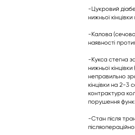
-Цукровий діабе
нижньої кінцівки
-Калова (сечова
наявності проти
-Кукса стегна з
нижньої кінцівки
неправильно зро
кінцівки на 2-3 
контрактура кол
порушення функці
-Стан після тра
післяопераційно