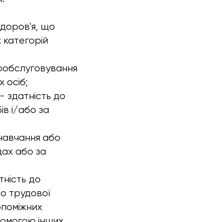
здоров'я, що
х категорій
мообслуговування
 осіб;
- здатність до
в і/або за
 навчання або
дах або за
тність до
до трудової
опоміжних
помогою інших