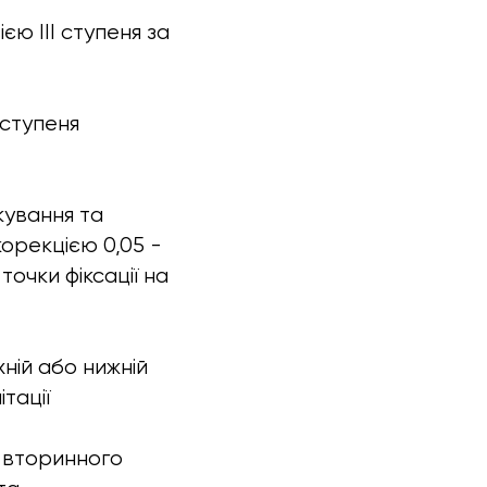
єю III ступеня за
 ступеня
ікування та
орекцією 0,05 -
точки фіксації на
ній або нижній
тації
 вторинного