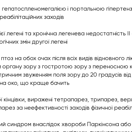
 гепатоспленомегалією і портальною гіпертензі
реабілітаційних заходів
ієї легені та хронічна легенева недостатність II
гічних змін другої легені
птоз на обох очах після всіх видів відновного л
и органу зору з гостротою зору з переносною к
ричним звуженням поля зору до 20 градусів від 
на око, що краще бачить
 кінцівки, виражені тетрапарез, трипарез, верх
арез за неефективності заходів фізичної реабілі
ий синдром внаслідок хвороби Паркінсона або