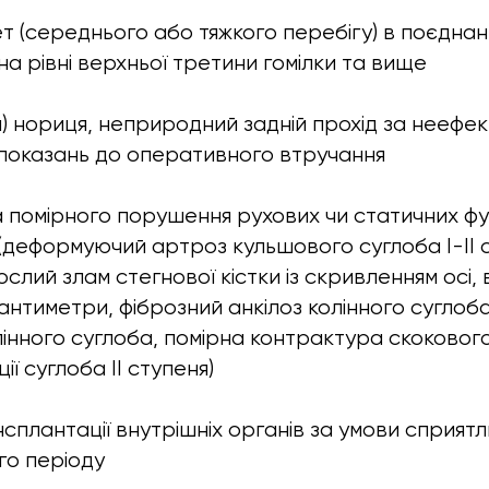
т (середнього або тяжкого перебігу) в поєднан
 на рівні верхньої третини гомілки та вище
) нориця, неприродний задній прохід за неефек
показань до оперативного втручання
а помірного порушення рухових чи статичних фун
 (деформуючий артроз кульшового суглоба I-II с
слий злам стегнової кістки із скривленням осі,
сантиметри, фіброзний анкілоз колінного суглоб
інного суглоба, помірна контрактура скокового
ї суглоба II ступеня)
нсплантації внутрішніх органів за умови сприят
го періоду