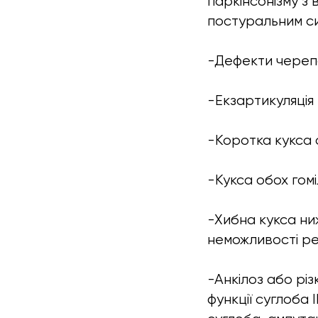
паркінсонізму з
постуральним с
-Дефекти черепа 
-Екзартикуляція 
-Коротка кукса 
-Кукса обох гом
-Хибна кукса ниж
неможливості реа
-Анкілоз або рі
функції суглоба 