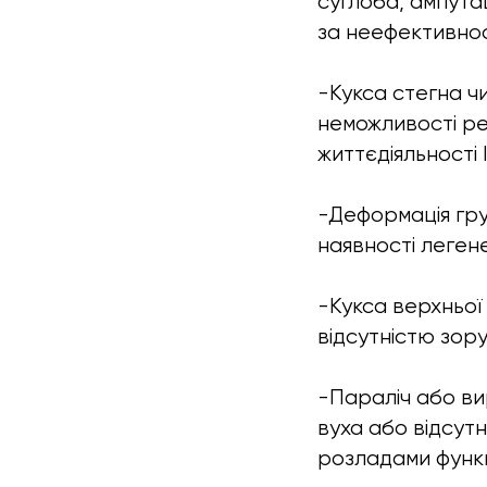
суглоба, ампутац
за неефективнос
-Кукса стегна ч
неможливості ре
життєдіяльності 
-Деформація груд
наявності легене
-Кукса верхньої
відсутністю зор
-Параліч або ви
вуха або відсут
розладами функц