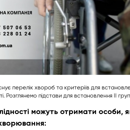
снує перелік хвороб та критеріїв для встановлення
ті. Розглянемо підстави для встановлення ІІ груп
валідності можуть отримати особи, 
ахворювання: