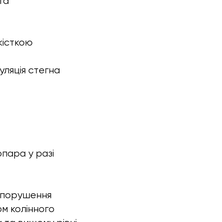
та
кісткою
уляція стегна
опара у разі
 (порушення
ом колінного