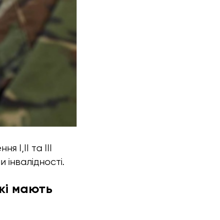
 І,ІІ та ІІІ
и інвалідності.
які мають