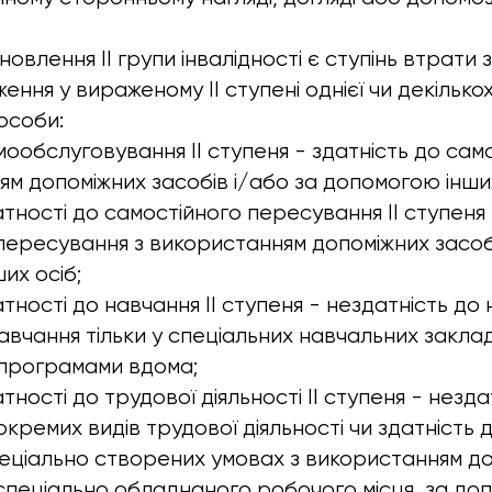
овлення II групи інвалідності є ступінь втрати 
ння у вираженому II ступені однієї чи декілько
особи:
ообслуговування II ступеня - здатність до са
ям допоміжних засобів і/або за допомогою інших
тності до самостійного пересування II ступеня 
пересування з використанням допоміжних засобі
их осіб;
тності до навчання II ступеня - нездатність до
навчання тільки у спеціальних навчальних закла
 програмами вдома;
ності до трудової діяльності II ступеня - незда
кремих видів трудової діяльності чи здатність 
спеціально створених умовах з використанням д
 спеціально обладнаного робочого місця, за до