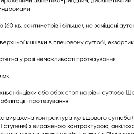
 вираженими акінетико-ригідним, дискінетичним 
индромами
(60 кв. сантиметрів і більше), не заміщені ауто
верхньої кінцівки в плечовому суглобі, екзартик
стегна у разі неможливості протезування
ілок
ньої кінцівки або обох стоп на рівні суглоба Ш
білітації і протезування
зко виражена контрактура кульшового суглоба
III ступеня) з вираженою контрактурою, анкілоз