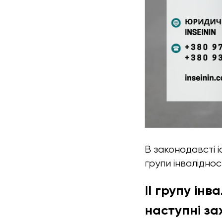
В законодавсті і
групи інваліднос
ІІ групу ін
наступні з