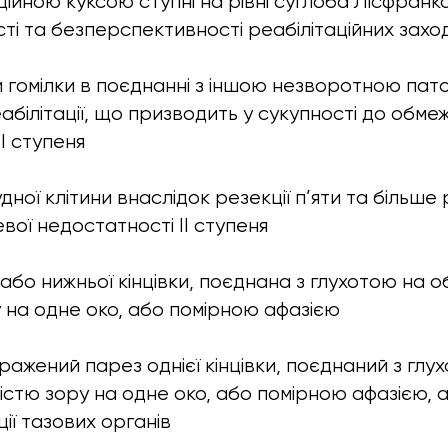
ійною куксою ступні на рівні суглоба Лісфранка
ті та безперспективності реабілітаційних заход
и гомілки в поєднанні з іншою незворотною пато
абілітації, що призводить у сукупності до обме
II ступеня
ної клітини внаслідок резекції п’яти та більше
вої недостатності II ступеня
 або нижньої кінцівки, поєднана з глухотою на 
у на одне око, або помірною афазією
ражений парез однієї кінцівки, поєднаний з гл
ністю зору на одне око, або помірною афазією, 
ії тазових органів