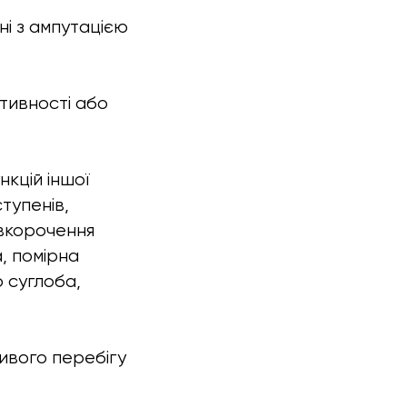
ні з ампутацією
тивності або
кцій іншої
тупенів,
 вкорочення
а, помірна
 суглоба,
ливого перебігу