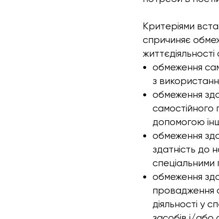
Критеріями встан
спричиняє обмеже
життєдіяльності 
обмеження сам
з використанн
обмеження зда
самостійного 
допомогою інш
обмеження зда
здатність до 
спеціальними
обмеження здат
провадження о
діяльності у 
засобів і/або