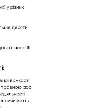
х) у різних
ільше десяти
статності III
і:
еної важкості
м, травмою або
діяльності
 спричиняють
.