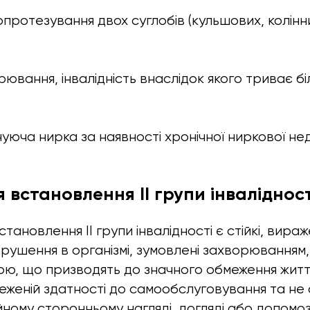
протезування двох суглобів (кульшових, колінни
рювання, інвалідність внаслідок якого триває б
юча нирка за наявності хронічної ниркової недо
 встановлення ІІ групи інвалідност
тановлення II групи інвалідності є стійкі, вираж
орушення в організмі, зумовлені захворювання
ю, що призводять до значного обмеження життє
еженій здатності до самообслуговування та не
ному сторонньому нагляді, догляді або допомозі