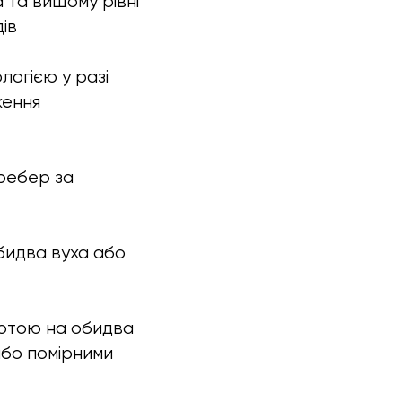
 та вищому рівні
ів
логією у разі
ження
 ребер за
обидва вуха або
ухотою на обидва
або помірними