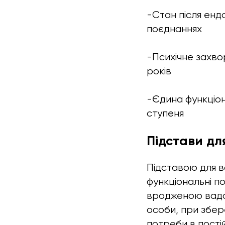
-Стан після ендо
поєднаннях
-Психічне захво
років
-Єдина функціону
ступеня
Підстави для
Підставою для вс
функціональні п
вродженою вадо
особи, при збер
потреби в постій