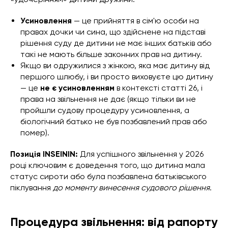
Усиновлення
— це прийняття в сім'ю особи на
правах дочки чи сина, що здійснене на підставі
рішення суду де дитини не має інших батьків або
такі не мають більше законних прав на дитину.
Якщо ви одружилися з жінкою, яка має дитину від
першого шлюбу, і ви просто виховуєте цю дитину
— це
не є усиновленням
в контексті статті 26, і
права на звільнення не дає (якщо тільки ви не
пройшли судову процедуру усиновлення, а
біологічний батько не був позбавлений прав або
помер).
Позиція INSEININ:
Для успішного звільнення у 2026
році ключовим є доведення того, що дитина мала
статус сироти або була позбавлена батьківського
піклування
до моменту винесення судового рішення
.
Процедура звільнення: від рапорту