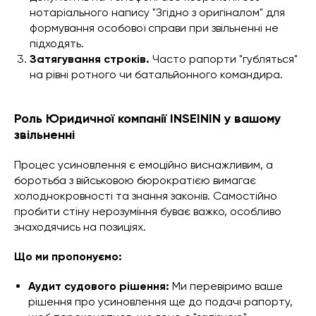
нотаріального напису "Згідно з оригіналом" для
формування особової справи при звільненні не
підходять.
Затягування строків.
Часто рапорти "губляться"
на рівні ротного чи батальйонного командира.
Роль Юридичної компанії INSEININ у вашому
звільненні
Процес усиновлення є емоційно виснажливим, а
боротьба з військовою бюрократією вимагає
холоднокровності та знання законів. Самостійно
пробити стіну нерозуміння буває важко, особливо
знаходячись на позиціях.
Що ми пропонуємо:
Аудит судового рішення:
Ми перевіримо ваше
рішення про усиновлення ще до подачі рапорту,