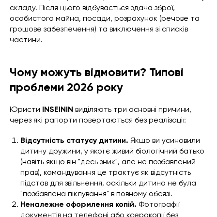
складу. Після цього відбувається здача зброї,
особистого майна, посади, розрахунок (речове та
грошове забезпечення) та виключення зі списків
частини.
Чому можуть відмовити? Типові
проблеми 2026 року
Юристи
INSEININ
виділяють три основні причини,
через які рапорти повертаються без реалізації:
Відсутність статусу дитини.
Якщо ви усиновили
дитину дружини, у якої є живий біологічний батько
(навіть якщо він "десь зник", але не позбавлений
прав), командування це трактує як відсутність
підстав для звільнення, оскільки дитина не була
"позбавлена піклування" в повному обсязі.
Неналежне оформлення копій.
Фотографії
документів на телефоні або ксерокопії без