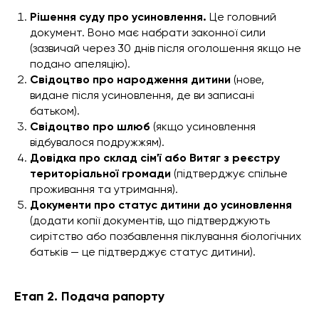
Рішення суду про усиновлення.
Це головний
документ. Воно має набрати законної сили
(зазвичай через 30 днів після оголошення якщо не
подано апеляцію).
Свідоцтво про народження дитини
(нове,
видане після усиновлення, де ви записані
батьком).
Свідоцтво про шлюб
(якщо усиновлення
відбувалося подружжям).
Довідка про склад сім'ї або Витяг з реєстру
територіальної громади
(підтверджує спільне
проживання та утримання).
Документи про статус дитини до усиновлення
(додати копії документів, що підтверджують
сирітство або позбавлення піклування біологічних
батьків — це підтверджує статус дитини).
Етап 2. Подача рапорту