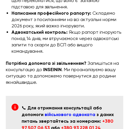
щоб переконатися, що воно є "залізною"
підставою для звільнення.
Написання професійного рапорту:
Складемо
документ з посиланнями на всі актуальні норми
2026 року, який важко ігнорувати.
Адвокатський контроль:
Якщо рапорт ігнорують
понад 14 днів, ми втручаємося через адвокатські
запити та скарги до ВСП або вищого
командування.
Потрібна допомога зі звільненням?
Запишіться на
консультацію до
INSEININ
. Ми проаналізуємо вашу
ситуацію та допоможемо повернутися до родини
якнайшвидше.
📞
Для отримання консультації або
допомоги
військового адвоката
з даних
питань звертайтесь за номерами:
+380
97 507 06 53
або
+380 93 228 01 24