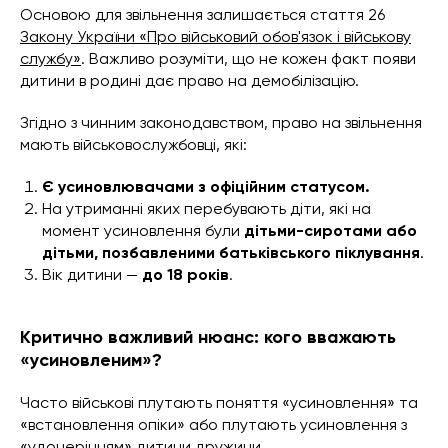
Основою для звільнення залишається стаття 26
Закону України «Про військовий обов'язок і військову
службу»
. Важливо розуміти, що не кожен факт появи
дитини в родині дає право на демобілізацію.
Згідно з чинним законодавством, право на звільнення
мають військовослужбовці, які:
Є усиновлювачами з офіційним статусом.
На утриманні яких перебувають діти, які на
момент усиновлення були
дітьми-сиротами або
дітьми, позбавленими батьківського піклування
.
Вік дитини —
до 18 років
.
Критично важливий нюанс: кого вважають
«усиновленим»?
Часто військові плутають поняття «усиновлення» та
«встановлення опіки» або плутають усиновлення з
«удочерінням» дитини дружини.