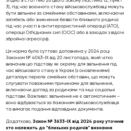
Згідно зі статтею 26 цього Закону (частина 12, пункт
3), під час воєнного стану військовослужбовці можуть
бути звільнені за сімейними обставинами, включаючи
загибель або зникнення безвісти близького родича
під час участі в антитерористичній операції (АТО),
операції Об’єднаних сил (ООС) або в заходах з відсічі
збройної агресії рф.
Ця норма була суттєво доповнена у 2024 році
Законом № 4063-IX від 20 листопада, який чітко
визначив цю підставу як окрему для звільнення під
час військового стану в Україні (з оновленнями)
деталізує перелік сімейних обставин, що можуть
слугувати поважними причинами для звільнення,
включаючи догляд за родичами та інші соціальні
підстави. Важливо: звільнення не є автоматичним –
воно відбувається за бажанням військовослужбовця
та вимагає подання відповідних документів.
Додатково,
Закон № 3633-IX від 2024 року уточнив
хто належить до "близьких родичів" визнання