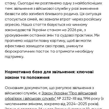
стану. Сьогодні ми розглянемо одну з найболісніших
тем: звільнення з військової служби у разі зникнення
безвісти або загибелі близького родича. Ця ситуація
стосується сімей, які зазнали втрат через російську
агресію. Наша стаття базується на чинному
законодавстві України станом на 2026 рік, з
урахуванням останніх змін та судової практики. Ми
прагнемо надати повну картину, щоб ви могли
ефективно захищати свої права, уникнути
бюрократичних пасток та отримати необхідну
підтримку.
Нормативна база для звільнення: ключові
закони та положення
Основним документом, що регулює звільнення з
військової служби, є
Закон України "Про військовий
обов'язок і військову службу"
№ 2232-XII від 1996 року (з
численними змінами, зокрема від 2024–2025 років).