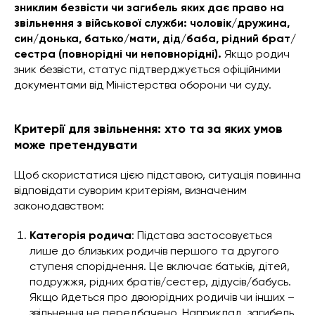
зниклим безвісти чи загибель яких дає право на
звільнення з військової служби: чоловік/дружина,
син/донька, батько/мати, дід/баба, рідний брат/
сестра (повнорідні чи неповнорідні).
Якщо родич
зник безвісти, статус підтверджується офіційними
документами від Міністерства оборони чи суду.
Критерії для звільнення: хто та за яких умов
може претендувати
Щоб скористатися цією підставою, ситуація повинна
відповідати суворим критеріям, визначеним
законодавством:
Категорія родича
: Підстава застосовується
лише до близьких родичів першого та другого
ступеня споріднення. Це включає батьків, дітей,
подружжя, рідних братів/сестер, дідусів/бабусь.
Якщо йдеться про двоюрідних родичів чи інших –
звільнення не передбачено. Наприклад, загибель