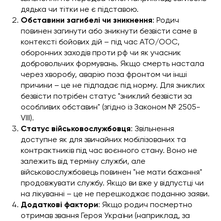
дядька чи тітки не є підставою.
Обставини загибелі чи зникнення
: Родич
повинен загинути або зникнути безвісти саме в
контексті бойових дій – під час АТО/ООС,
оборонних заходів проти рф чи як учасник
добровольчих формувань. Якщо смерть настала
через хворобу, аварію поза фронтом чи інші
причини – це не підпадає під норму. Для зниклих
безвісти потрібен статус "зниклий безвісти за
особливих обставин" (згідно із Законом № 2505-
VIII).
Статус військовослужбовця
: Звільнення
доступне як для звичайних мобілізованих та
контрактників під час воєнного стану. Воно не
залежить від терміну служби, але
військовослужбовець повинен "не мати бажання"
продовжувати службу. Якщо ви вже у відпустці чи
на лікуванні – це не перешкоджає поданню заяви.
Додаткові фактори
: Якщо родич посмертно
отримав звання Героя України (наприклад, за