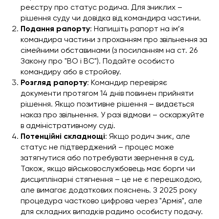
реєстру про статус родича. Для зниклих –
рішення суду чи довідка від командира частини.
Подання рапорту
: Напишіть рапорт на ім’я
командира частини з проханням про звільнення за
сімейними обставинами (з посиланням на ст. 26
Закону про "ВО і ВС"). Подайте особисто
командиру або в стройову.
Розгляд рапорту
: Командир перевіряє
документи протягом 14 днів повинен прийняти
рішення. Якщо позитивне рішення – видається
наказ про звільнення. У разі відмови – оскаржуйте
в адміністративному суді.
Потенційні складнощі
: Якщо родич зник, але
статус не підтверджений – процес може
затягнутися або потребувати звернення в суд.
Також, якщо військовослужбовець має борги чи
дисциплінарні стягнення – це не є перешкодою,
але вимагає додаткових пояснень. З 2025 року
процедура частково цифрова через "Армія", але
для складних випадків радимо особисту подачу.