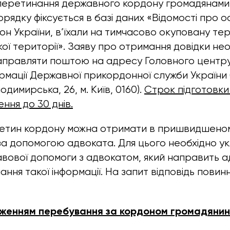
перетинання державного кордону громадянами 
рядку фіксується в базі даних «Відомості про ос
н України, в’їхали на тимчасово окуповану те
кої території». Заяву про отримання довідки н
аправляти поштою на адресу Головного центр
ормації Державної прикордонної служби України
одимирська, 26, м. Київ, 0160).
Строк підготовки 
ння до 30 днів.
ретин кордону можна отримати в пришвидшено
 за допомогою адвоката. Для цього необхідно у
вової допомоги з адвокатом, який направить 
ння такої інформації. На запит відповідь повин
дженням перебування за кордоном громадянина