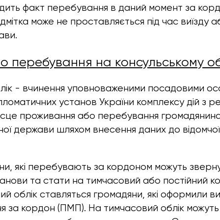
одить факт перебування в даний момент за кор
дмітка може не проставляється під час виїзду аб
ави.
ро перебування на консульському об
блік - вчинення уповноваженими посадовими о
ломатичних установ України комплексу дій з ре
місце проживання або перебування громадянина
мної держави шляхом внесення даних до відомчої
ни, які перебувають за кордоном можуть зверн
танови та стати на тимчасовий або постійний к
ний облік ставляться громадяни, які оформили ви
я за кордон (ПМП). На тимчасовий облік можуть