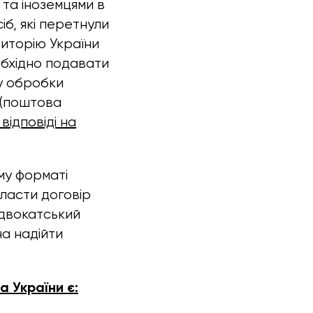
та іноземцями в
іб, які перетнули
риторію України
еобхідно подавати
у обробки
 (поштова
відповіді на
му форматі
класти договір
адвокатський
на надійти
 України є: