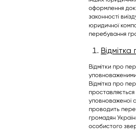
оформлення док
законності виїзд
юридичної компа
перебування гро
Відмітка
Відмітки про пе
уповноваженими
Відмітка про пе
проставляється 
уповноваженої с
проводить перев
громадян Україн
особистого зве