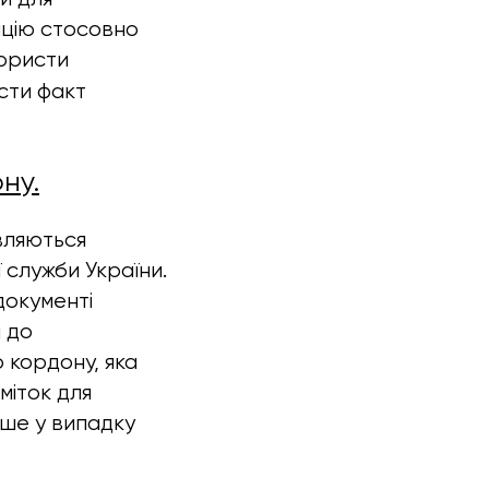
ацію стосовно
 юристи
сти факт
ну.
вляються
служби України.
документі
 до
 кордону, яка
міток для
ише у випадку