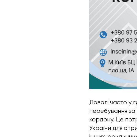
Доволі часто у 
перебування за
кордону. Це пот
України для отри
інших юридичних