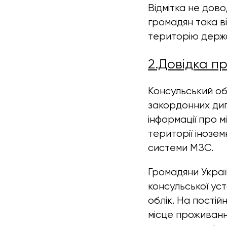
Відмітка не дов
громадян така ві
територію держ
2.Довідка п
Консульський о
закордонних дип
інформації про 
території інозе
системи МЗС.
Громадяни Украї
консульської ус
облік. На постій
місце проживанн