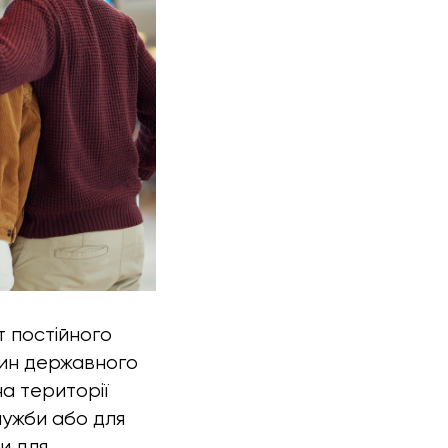
т постійного
тин державного
на території
лужби або для
и для