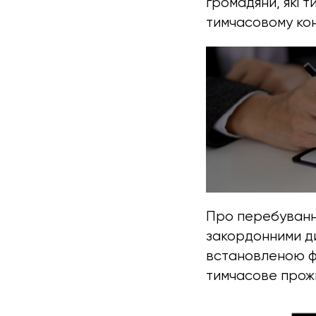
громадяни, які 
тимчасовому конс
Про перебування
закордонними д
встановленою фо
тимчасове прож