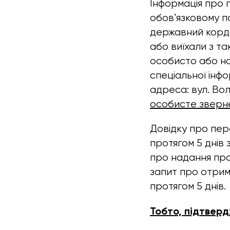
Інформація про 
обовʼязковому по
державний кордо
або виїхали з та
особисто або н
спеціальної інф
адреса: вул. Вол
особисте зверне
Довідку про пе
протягом 5 днів
про надання пра
запит про отрима
протягом 5 днів.
Тобто, підтвер