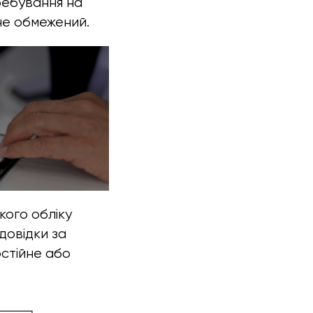
ребування на
 не обмежений.
кого обліку
довідки за
стійне або