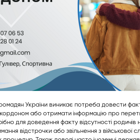
громадян України виникає потреба довести фак
 кордоном або отримати інформацію про пере
рібно для доведення факту відсутності родичів 
мання відстрочки або звільнення з військової с
 процедур. Також доволі часто іноземні держав