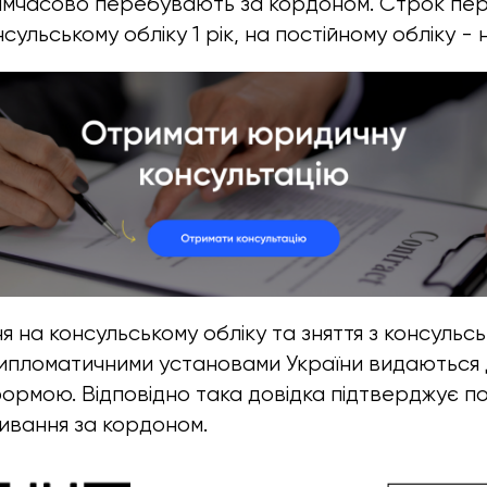
тимчасово перебувають за кордоном. Строк пе
ульському обліку 1 рік, на постійному обліку -
 на консульському обліку та зняття з консульсь
ипломатичними установами України видаються 
рмою. Відповідно така довідка підтверджує по
ивання за кордоном.