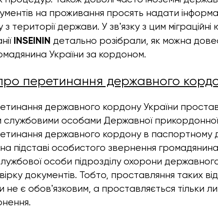
ументів на проживання просять надати інформ
у з території держави. У звʼязку з цим міграційні
INSEININ
нії
детально розібрали, як можна дове
мадянина України за кордоном.
 про перетинання державного кордо
ретинання державного кордону України проста
 службовими особами Державної прикордонної 
ретинання державного кордону в паспортному 
на підставі особистого звернення громадянина
лужбової особи підрозділу охорони державного
ірку документів. Тобто, проставляння таких від
и не є обовʼязковим, а проставляється тільки л
рнення.