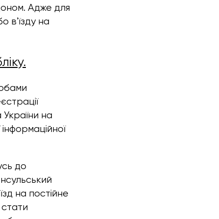
доном. Адже для
о вʼїзду на
ліку.
собами
єстрації
 України на
 інформаційної
усь до
онсульський
їзд на постійне
 стати