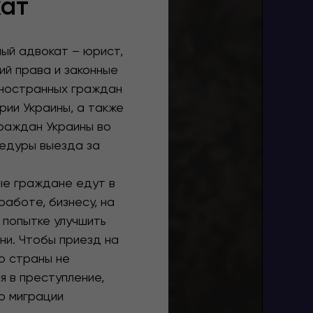
кат
ый адвокат – юрист,
й права и законные
ностранных граждан
рии Украины, а также
раждан Украины во
едуры выезда за
е граждане едут в
работе, бизнесу, на
 попытке улучшить
ни. Чтобы приезд на
ю страны не
я в преступление,
о миграции