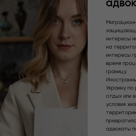
адво
Миграционн
защищающи
интересы и
на террито
интересы г
время проц
границу.
Иностранны
Украину по 
отдых или в
условия жиз
территори
превратилс
адвокаты п