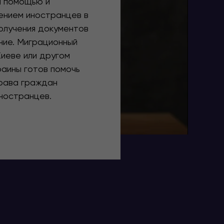
я помощью и
нием иностранцев в
олучения документов
ние. Миграционный
Киеве или другом
раины готов помочь
рава граждан
иностранцев.