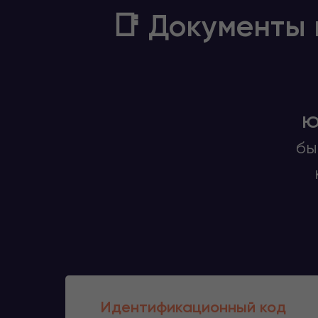
📑 Документы 
Ю
бы
Идентификационный код