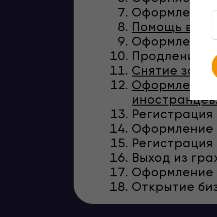
Оформление 
Помощь в оф
Оформление 
Продление с
Снятие запре
Оформление 
иностранцев
Регистрация 
Оформление с
Регистрация 
Выход из гра
Оформление в
Открытие биз