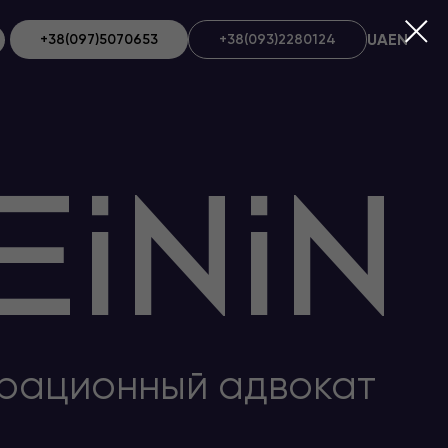
UA
EN
+38(097)5070653
+38(093)2280124
рационный адвокат