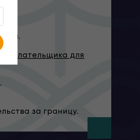
аины.
огоплательщика для
.
льства за границу.