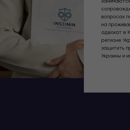
занимаютс
сопровожде
вопросах п
на прожива
адвокат в 
регионе Ук
защитить п
Украины и 