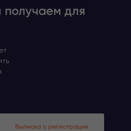
ы получаем для
ет
ить
з
Выписка о регистрации