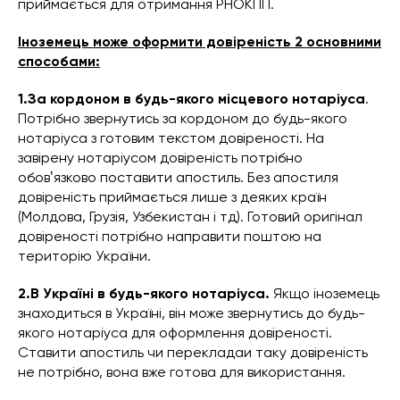
приймається для отримання РНОКПП.
Іноземець може оформити довіреність 2 основними
способами:
1.За кордоном в будь-якого місцевого нотаріуса
.
Потрібно звернутись за кордоном до будь-якого
нотаріуса з готовим текстом довіреності. На
завірену нотаріусом довіреність потрібно
обовʼязково поставити апостиль. Без апостиля
довіреність приймається лише з деяких країн
(Молдова, Грузія, Узбекистан і тд). Готовий оригінал
довіреності потрібно направити поштою на
територію України.
2.В Україні в будь-якого нотаріуса.
Якщо іноземець
знаходиться в Україні, він може звернутись до будь-
якого нотаріуса для оформлення довіреності.
Ставити апостиль чи перекладаи таку довіреність
не потрібно, вона вже готова для використання.