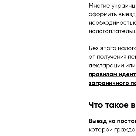
Многие украинц
оформить выезд
необходимостью
налогоплательщ
Без этого нало
от получения п
деклараций или 
правилам идент
заграничного п
Что такое 
Выезд на посто
которой гражда