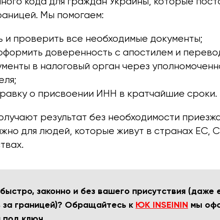
ного кода для граждан Украины, которые пост
раницей. Мы помогаем:
ь и проверить все необходимые документы;
оформить доверенность с апостилем и перево
ументы в налоговый орган через уполномоченн
еля;
равку о присвоении ИНН в кратчайшие сроки.
лучают результат без необходимости приезжат
жно для людей, которые живут в странах ЕС, 
твах.
быстро, законно и без вашего присутствия (даже 
 за границей)? Обращайтесь к
ЮК INSEININ
мы офо
й под ключ.