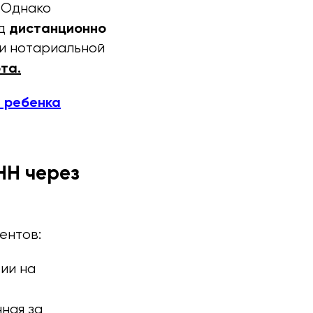
. Однако
дистанционно
од
ии нотариальной
та.
я ребенка
НН через
ентов:
ии на
ная за