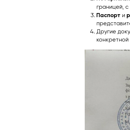
границей, с
Паспорт
р
и
представите
Другие доку
конкретной 