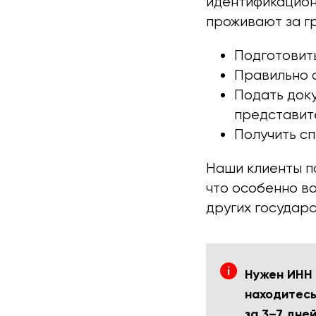
идентификацион
проживают за г
Подготовит
Правильно 
Подать док
представит
Получить сп
Наши клиенты по
что особенно ва
других государс
Нужен ИНН 
находитесь
за 3–7 дне