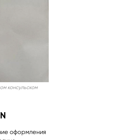
ном консульском
IN
ние оформления