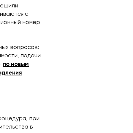
решили
киваются с
ционный номер
ных вопросов:
имости, подачи
по новым
—
одления
роцедура, при
ительства в