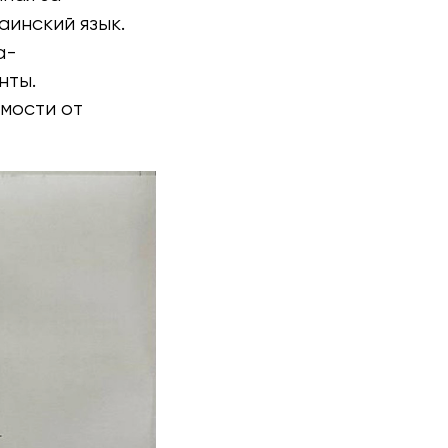
аинский язык.
а-
нты.
имости от