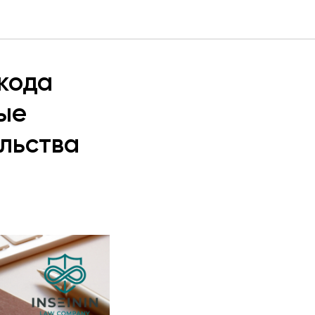
кода
рые
льства