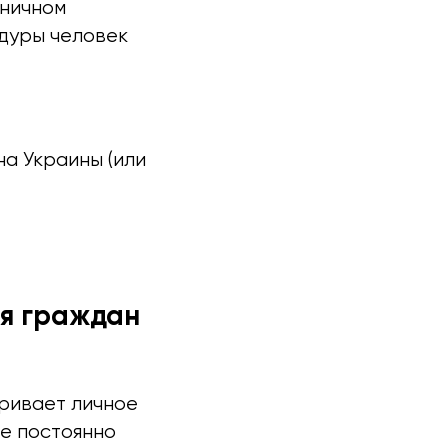
аничном
дуры человек
а Украины (или
ля граждан
ривает личное
ые постоянно