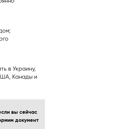
оянно
дом;
ого
ь в Украину,
США, Канады и
если вы сейчас
рмим документ