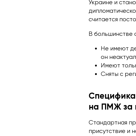
Украине и стан
дипломатическо
считается пост
В большинстве 
Не имеют д
он неактуал
Имеют тольк
Сняты с рег
Специфика 
на ПМЖ за
Стандартная пр
присутствие и н