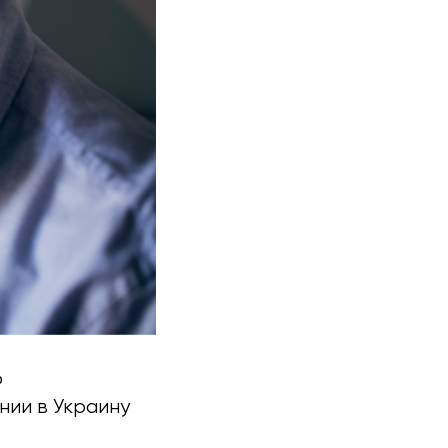
о
ии в Украину