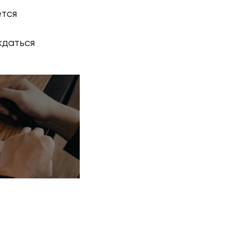
ется
ждаться