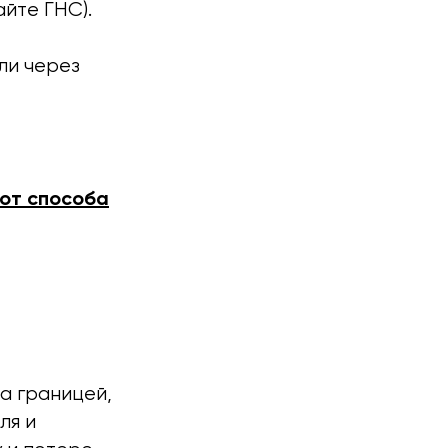
йте ГНС).
ли через
 от способа
а границей,
ля и