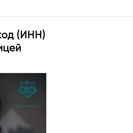
код (ИНН)
ицей