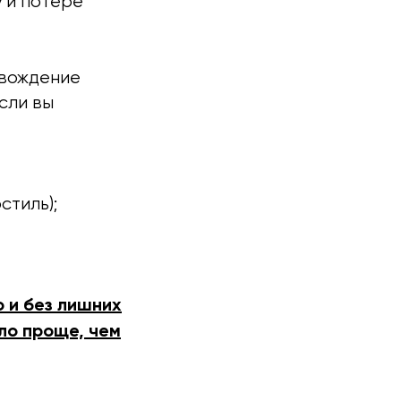
у и потере
овождение
сли вы
стиль);
о и без лишних
ло проще, чем