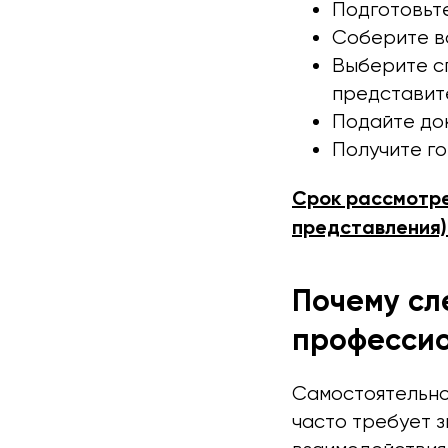
Подготовьте
Соберите вс
Выберите сп
представит
Подайте док
Получите г
Срок рассмотре
представления)
Почему сл
професси
Самостоятельно
часто требует з