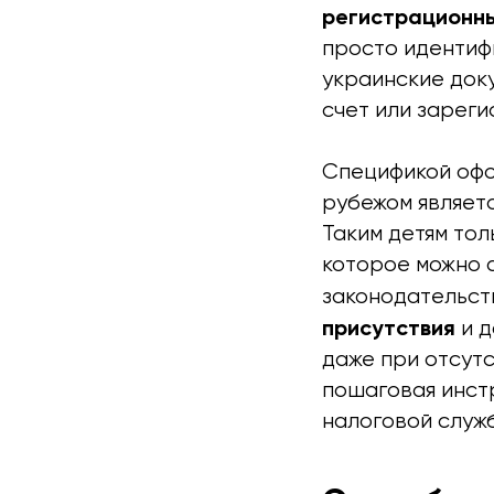
регистрационны
просто идентиф
украинские док
счет или зареги
Спецификой офо
рубежом являет
Таким детям тол
которое можно а
законодательст
присутствия
и д
даже при отсутс
пошаговая инст
налоговой служб