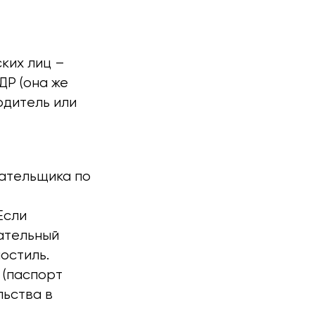
ких лиц –
ДР (она же
одитель или
лательщика по
Если
ательный
остиль.
 (паспорт
льства в