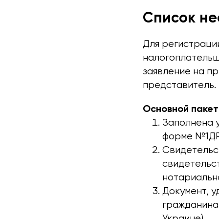
Список не
Для регистраци
налогоплательщ
заявление на пр
представитель.
Основной пакет
Заполнена у
форме №1ДР
Свидетельст
свидетельс
нотариально
Документ, у
гражданина 
Украине).