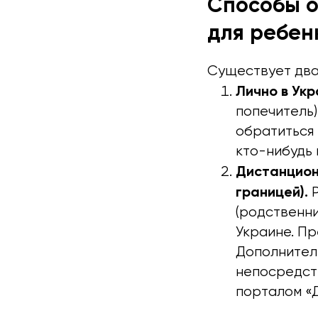
Способы о
для ребен
Существует два
Лично в Укр
попечитель)
обратиться 
кто-нибудь 
Дистанцион
границей).
Р
(родственн
Украине. Пр
Дополнител
непосредст
порталом «Д