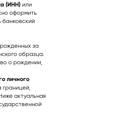
а (ИНН)
или
ожно оформить
ь банковский
 рожденных за
нского образца.
во о рождении,
го личного
а границей,
Ниже актуальная
осударственной