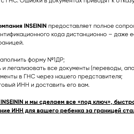
с ГНС. Ошибки в документах приводят к отказ
мпания INSEININ
предоставляет полное сопр
нтификационного кода дистанционно – даже е
раницей.
заполнить форму №1ДР;
 и легализовать все документы (переводы, апо
менты в ГНС через нашего представителя;
товый ИНН и доставить его вам.
INSEININ и мы сделаем все «под ключ», быстр
ние ИНН для вашего ребенка за границей ста