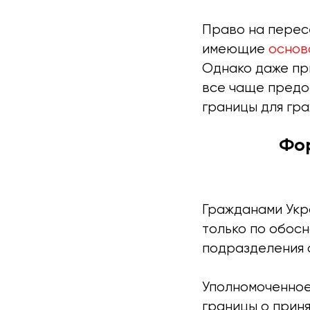
Право на перес
имеющие
основ
Однако даже пр
все чаще предо
границы для гр
Фор
Гражданами Укр
только по обос
подразделения 
Уполномоченное
границы о прин