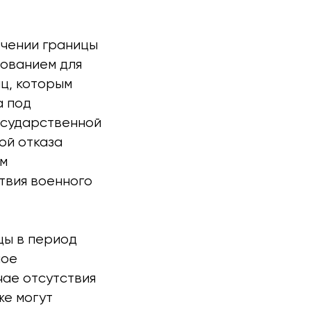
ечении границы
нованием для
ц, которым
а под
государственной
ой отказа
ым
твия военного
цы в период
ное
чае отсутствия
же могут