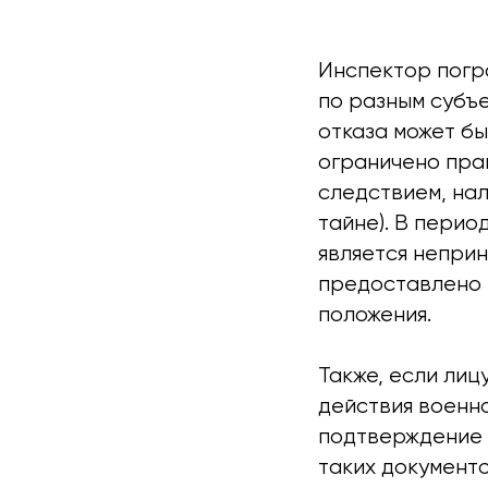
Инспектор погр
по разным субъ
отказа может б
ограничено прав
следствием, на
тайне). В перио
является непри
предоставлено 
положения.
Также, если ли
действия военн
подтверждение 
таких документо