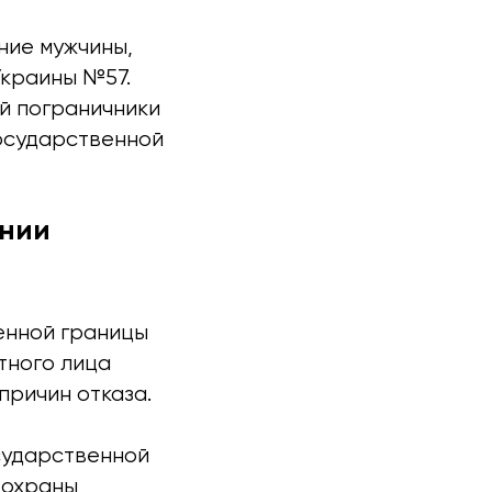
ние мужчины,
Украины №57.
й пограничники
осударственной
ении
енной границы
тного лица
причин отказа.
сударственной
 охраны