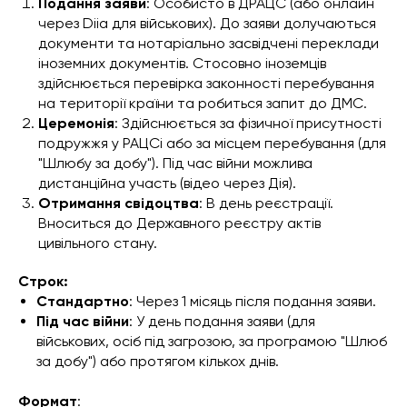
Подання заяви
: Особисто в ДРАЦС (або онлайн
через Diia для військових). До заяви долучаються
документи та нотаріально засвідчені переклади
іноземних документів. Стосовно іноземців
здійснюється перевірка законності перебування
на території країни та робиться запит до ДМС.
Церемонія
: Здійснюється за фізичної присутності
подружжя у РАЦСі або за місцем перебування (для
"Шлюбу за добу"). Під час війни можлива
дистанційна участь (відео через Дія).
Отримання свідоцтва
: В день реєстрації.
Вноситься до Державного реєстру актів
цивільного стану.
Строк:
Стандартно
: Через 1 місяць після подання заяви.
Під час війни
: У день подання заяви (для
військових, осіб під загрозою, за програмою "Шлюб
за добу") або протягом кількох днів.
Формат
: