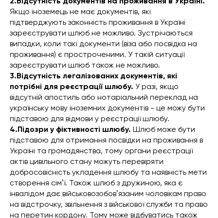
2.Відсутність документів на проживання в Україні.
Якщо іноземець не має документів, які
підтверджують законність проживання в Україні
зареєструвати шлюб не можливо. Зустрічаються
випадки, коли такі документи (віза або посвідка на
проживання) є простроченими. У такій ситуації
зареєструвати шлюб також не можливо.
3.Відсутність легалізованих документів, які
потрібні для реєстрації шлюбу.
У разі, якщо
відсутній апостиль або нотаріальний переклад на
українську мову іноземних документів - це можу бути
підставою для відмови у реєстрації шлюбу.
4.Підозри у фіктивності шлюбу.
Шлюб може бути
підставою для отримання посвідки на проживання в
Україні та громадянства, тому органи реєстрації
актів цивільного стану можуть перевіряти
добросовісність укладення шлюбу та наявність мети
створення сімʼї. Також шлюб з дружиною, яка є
інвалідом дає військовозобовʼязаним чоловікам право
на відстрочку, звільнення з військової служби та право
на перетин кордону. Тому може відбуватись також