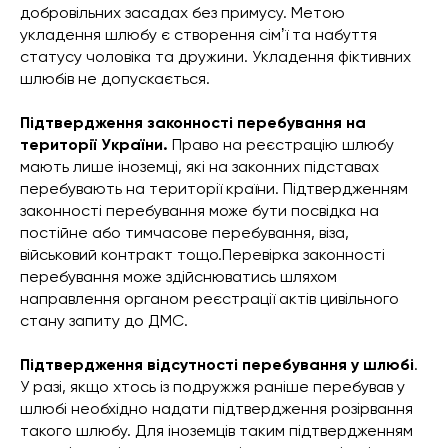
добровільних засадах без примусу. Метою
укладення шлюбу є створення сімʼї та набуття
статусу чоловіка та дружини. Укладення фіктивних
шлюбів не допускається.
Підтвердження законності перебування на
території України.
Право на реєстрацію шлюбу
мають лише іноземці, які на законних підставах
перебувають на території країни. Підтвердженням
законності перебування може бути посвідка на
постійне або тимчасове перебування, віза,
військовий контракт тощо.Перевірка законності
перебування може здійснюватись шляхом
направлення органом реєстрації актів цивільного
стану запиту до ДМС.
Підтвердження відсутності перебування у шлюбі
.
У разі, якщо хтось із подружжя раніше перебував у
шлюбі необхідно надати підтвердження розірвання
такого шлюбу. Для іноземців таким підтвердженням