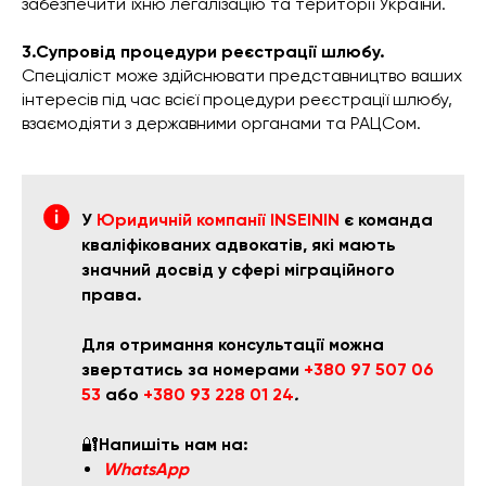
забезпечити їхню легалізацію та території України.
3.Супровід процедури реєстрації шлюбу.
Спеціаліст може здійснювати представництво ваших
інтересів під час всієї процедури реєстрації шлюбу,
взаємодіяти з державними органами та РАЦСом.
У
Юридичній компанії INSEININ
є команда
кваліфікованих адвокатів, які мають
значний досвід у сфері міграційного
права.
Для отримання консультації можна
звертатись за номерами
+380 97 507 06
53
або
+380 93 228 01 24
.
🔐
Напишіть нам на:
WhatsApp