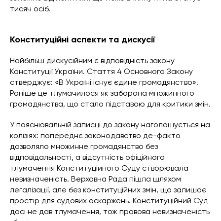
тисяч осіб.
Конституційні аспекти та дискусії
Найбільш дискусійним є відповідність закону
Конституції України. Стаття 4 Основного Закону
стверджує: «В Україні існує єдине громадянство».
Раніше це тлумачилося як заборона множинного
громадянства, що стало підставою для критики змін.
У пояснювальній записці до закону наголошується на
колізіях: попереднє законодавство де-факто
дозволяло множинне громадянство без
відповідальності, а відсутність офіційного
тлумачення Конституційного Суду створювала
невизначеність. Верховна Рада пішла шляхом
легалізації, але без конституційних змін, що залишає
простір для судових оскаржень. Конституційний Суд
досі не дав тлумачення, тож правова невизначеність