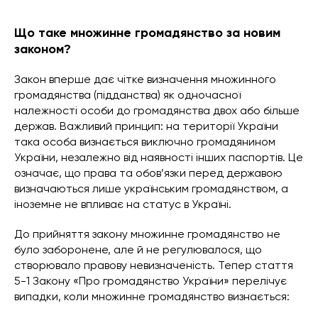
Що таке множинне громадянство за новим
законом?
Закон вперше дає чітке визначення множинного
громадянства (підданства) як одночасної
належності особи до громадянства двох або більше
держав. Важливий принцип: на території України
така особа визнається виключно громадянином
України, незалежно від наявності інших паспортів. Це
означає, що права та обов’язки перед державою
визначаються лише українським громадянством, а
іноземне не впливає на статус в Україні.
До прийняття закону множинне громадянство не
було заборонене, але й не регулювалося, що
створювало правову невизначеність. Тепер стаття
5-1 Закону «Про громадянство України» перелічує
випадки, коли множинне громадянство визнається: