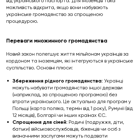
від українського паспорта. Для іноземців така
можливість відкрита, якщо вони набувають
українське громадянство за спрощеною
процедурою.
Переваги множинного громадянства
Новий закон полегшує життя мільйонам українців за
кордоном та іноземцям, які інтегруються в українське
суспільство. Основні плюси:
Збереження рідного громадянства
: Українці
можуть набувати громадянство іншої держави
(наприклад, за спрощеною програмою) без
втрати українського. Це актуально для програм у
Польщі (карта поляка, термін від 1 року), Румунії (від
12 місяців), Болгарії чи інших країнах ЄС.
Спрощення для сімей
: Родичі (подружжя, діти,
батьки) військовослужбовців, біженців чи осіб з
визначними заслугами можуть подавати