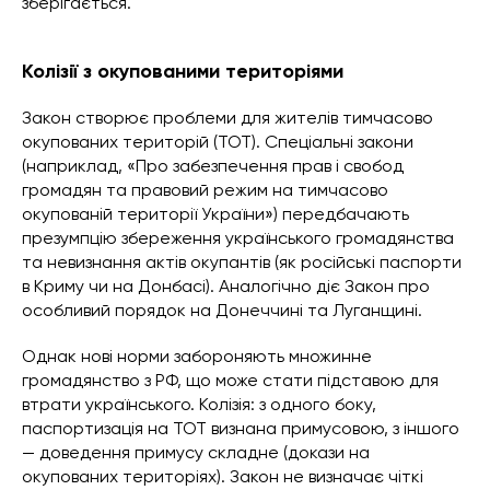
зберігається.
Колізії з окупованими територіями
Закон створює проблеми для жителів тимчасово
окупованих територій (ТОТ). Спеціальні закони
(наприклад, «Про забезпечення прав і свобод
громадян та правовий режим на тимчасово
окупованій території України») передбачають
презумпцію збереження українського громадянства
та невизнання актів окупантів (як російські паспорти
в Криму чи на Донбасі). Аналогічно діє Закон про
особливий порядок на Донеччині та Луганщині.
Однак нові норми забороняють множинне
громадянство з РФ, що може стати підставою для
втрати українського. Колізія: з одного боку,
паспортизація на ТОТ визнана примусовою, з іншого
— доведення примусу складне (докази на
окупованих територіях). Закон не визначає чіткі