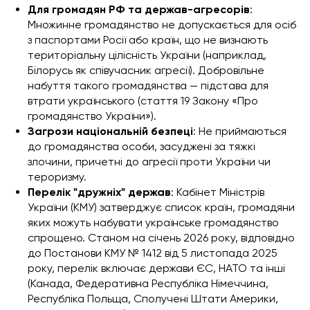
Для громадян РФ та держав-агресорів
:
Множинне громадянство не допускається для осіб
з паспортами Росії або країн, що не визнають
територіальну цілісність України (наприклад,
Білорусь як співучасник агресії). Добровільне
набуття такого громадянства — підстава для
втрати українського (стаття 19 Закону «Про
громадянство України»).
Загрози національній безпеці
: Не приймаються
до громадянства особи, засуджені за тяжкі
злочини, причетні до агресії проти України чи
тероризму.
Перелік "дружніх" держав
: Кабінет Міністрів
України (КМУ) затверджує список країн, громадяни
яких можуть набувати українське громадянство
спрощено. Станом на січень 2026 року, відповідно
до Постанови КМУ № 1412 від 5 листопада 2025
року, перелік включає держави ЄС, НАТО та інші
(Канада, Федеративна Республіка Німеччина,
Республіка Польща, Сполучені Штати Америки,