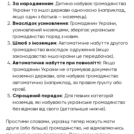
За народженням
: Дитина набуває громадянства
України та іншої держави одночасно (наприклад,
якщо один з батьків — іноземець).
Внаслідок усиновлення
: Громадянин України,
усиновлений іноземцями, зберігає українське
громадянство поряд з новим.
Шлюб з іноземцем
: Автоматичне набуття другого
громадянства внаслідок одруження (якщо
законодавство іншої країни це передбачає).
Автоматичне набуття при повнолітті
: Якщо
громадянин України не отримував документів
іноземної держави, але набуває громадянство
автоматично (наприклад, за правом ґрунту або
крові).
Спрощений порядок
: Для певних категорій
іноземців, які набувають українське громадянство
без відмови від свого (детальніше нижче).
Простими словами, українці тепер можуть мати
друге (або більше) громадянство, не відмовляючись