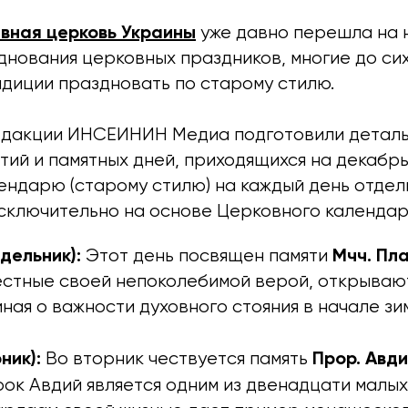
вная церковь Украины
уже давно перешла на 
днования церковных праздников, многие до си
диции праздновать по старому стилю.
едакции ИНСЕИНИН Медиа подготовили детал
ий и памятных дней, приходящихся на декабрь
ендарю (старому стилю) на каждый день отдел
сключительно на основе Церковного календар
дельник):
Мчч. Пл
Этот день посвящен памяти
вестные своей непоколебимой верой, открываю
ная о важности духовного стояния в начале зи
ник):
Прор. Авд
Во вторник чествуется память
рок Авдий является одним из двенадцати малых