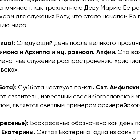
вспоминает, как трехлетнюю Деву Марию Ее ро
рам для служения Богу, что стало началом Ее 
нию мира.
ица):
Следующий день после великого праздн
имона и Архиппа и мц. равноап. Апфии
. Это в
мена, чье служение распространению христиа
веках.
бота):
Свт. Амфилохия
Суббота чествует память
тот святитель, известный своей богословской 
дом, является светлым примером архиерейског
ресенье):
Воскресенье обозначено как день п
. Екатерины
. Святая Екатерина, одна из самых