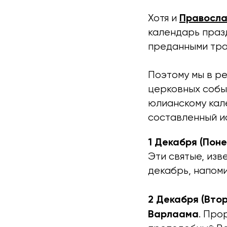
Правосла
Хотя и
календарь праз
преданными тра
Поэтому мы в р
церковных событ
юлианскому кал
составленный и
1 Декабря (Поне
Эти святые, из
декабрь, напоми
2 Декабря (Втор
Варлаама
. Про