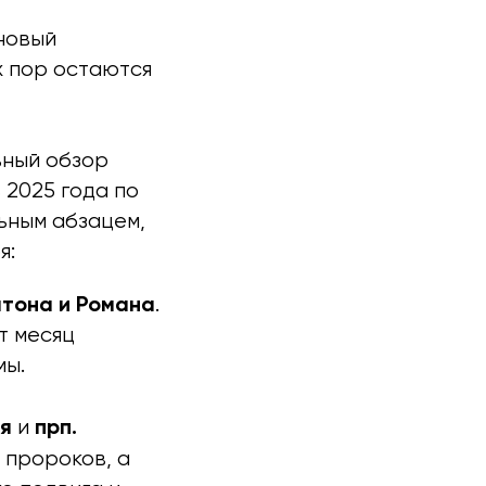
новый
х пор остаются
ьный обзор
 2025 года по
ьным абзацем,
я:
атона и Романа
.
т месяц
мы.
ия
прп.
и
 пророков, а