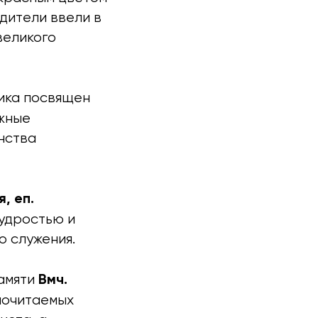
дители ввели в
великого
ика посвящен
ажные
нства
, еп.
мудростью и
о служения.
Вмч.
амяти
 почитаемых