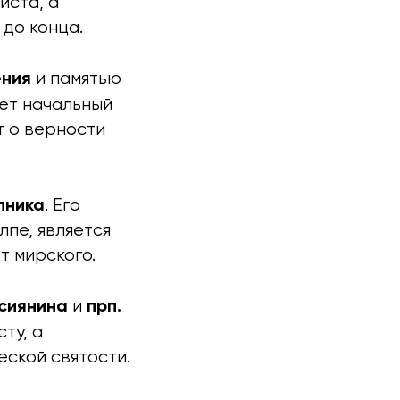
иста, а
до конца.
ения
и памятью
ет начальный
т о верности
пника
. Его
лпе, является
т мирского.
сиянина
прп.
и
ту, а
ской святости.