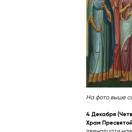
На фото выше с
4 Декабря (Четв
Храм Пресвято
двенадцати наи