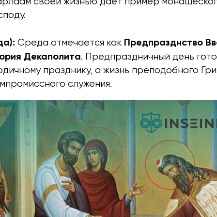
рлаам своей жизнью дает пример монашеског
споду.
а):
Предпразднство В
Среда отмечается как
гория Декаполита
. Предпраздничный день гот
дичному празднику, а жизнь преподобного Гри
мпромиссного служения.