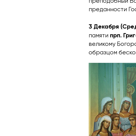
преподобный Ва
преданности Го
3 Декабря (Сред
прп. Гри
памяти
великому Богоро
образцом беско