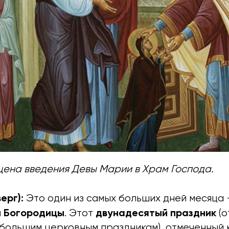
цена введения Девы Марии в Храм Господа.
ерг):
Это один из самых больших дней месяца
й Богородицы
двунадесятый праздник
. Этот
(о
большим церковным праздникам), отмеченный 