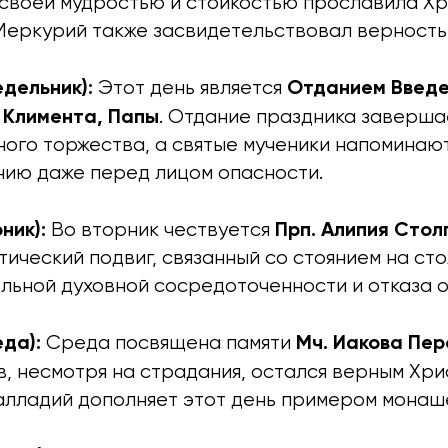
 своей мудростью и стойкостью прославила Хр
Меркурий также засвидетельствовал верность 
дельник):
Отданием Введ
Этот день является
 Климента, Папы
. Отдание праздника заверша
ного торжества, а святые мученики напоминаю
ию даже перед лицом опасности.
ник):
Прп. Алипия Стол
Во вторник чествуется
ический подвиг, связанный со стоянием на сто
льной духовной сосредоточенности и отказа о
да):
Мч. Иакова Пер
Среда посвящена памяти
в, несмотря на страдания, остался верным Хрис
лладий дополняет этот день примером монаше