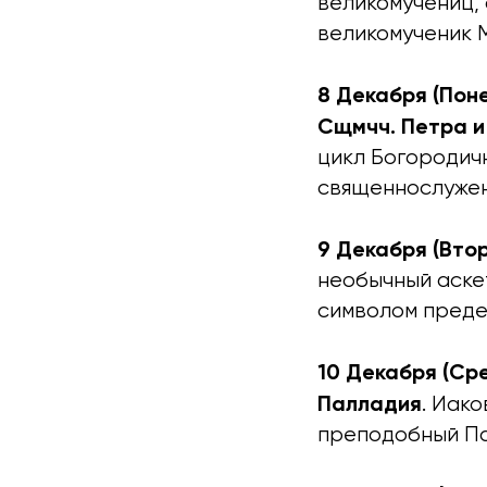
великомучениц,
великомученик 
8 Декабря (Поне
Сщмчч. Петра и
цикл Богородич
священнослужен
9 Декабря (Втор
необычный аскет
символом преде
10 Декабря (Сре
Палладия
. Иако
преподобный Па