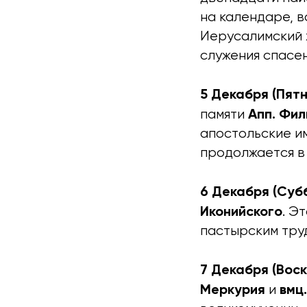
на календаре, 
Иерусалимский х
служения спасе
5 Декабря (Пятн
Апп. Фил
памяти
апостольские и
продолжается в 
6 Декабря (Суб
Иконийского
. Э
пастырским тру
7 Декабря (Воск
Меркурия
вмц
и