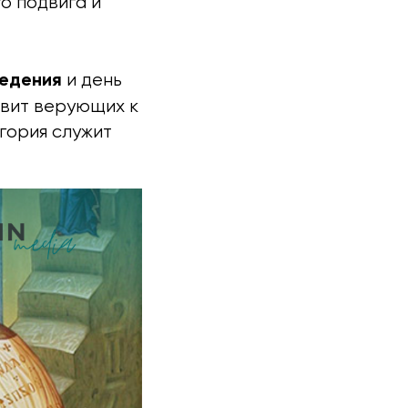
о подвига и
ведения
и день
овит верующих к
гория служит