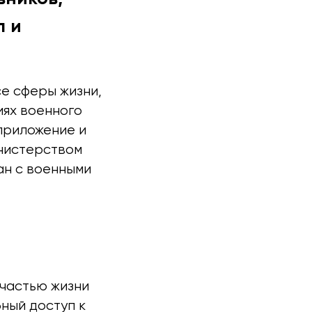
л и
е сферы жизни,
иях военного
приложение и
инистерством
ан с военными
 частью жизни
ный доступ к