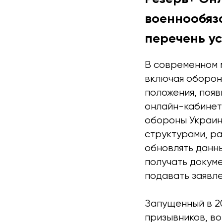
военнообяз
перечень ус
В современном 
включая оборону
положения, поя
онлайн-кабинет
обороны Украин
структурами, р
обновлять данн
получать докум
подавать заявл
Запущенный в 2
призывников, во