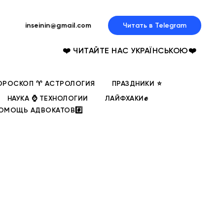
inseinin@gmail.com
Читать в Telegram
❤️ ЧИТАЙТЕ НАС УКРАЇНСЬКОЮ❤️
ОРОСКОП ♈ АСТРОЛОГИЯ
ПРАЗДНИКИ ⭐
НАУКА ⌚ ТЕХНОЛОГИИ
ЛАЙФХАКИ✊
ОМОЩЬ АДВОКАТОВ#️⃣