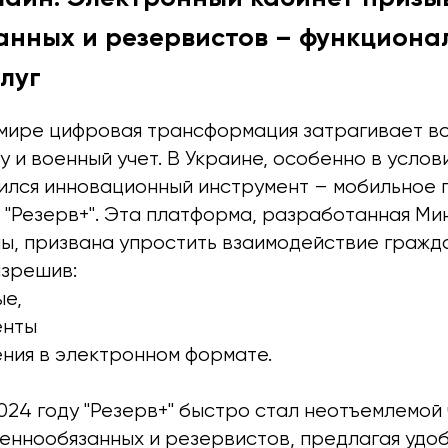
анных и резервистов – функциона
луг
мире цифровая трансформация затрагивает вс
 и военный учет. В Украине, особенно в услов
вился инновационный инструмент – мобильное 
 "Резерв+". Эта платформа, разработанная М
ы, призвана упростить взаимодействие гражд
азрешив:
ые,
енты
ения в электронном формате.
024 году "Резерв+" быстро стал неотъемлемой
еннообязанных и резервистов, предлагая удоб