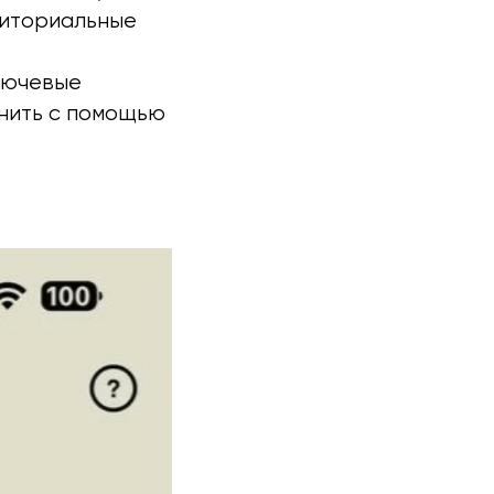
риториальные
лючевые
лнить с помощью