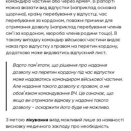
командира частини або через Армія+. В рапорті
можна вказати вид відпустки (наприклад основна
щорічна), країну перебування у відпустці, час
перебування за кордоном, поважні причини для
отримання дозволу (наприклад перебування членів
сімʼї за кордоном, хвороба членів родини тощо). В
такому випадку командир військової частини видає
наказ про відпустку з правом на перетин кордону,
додатково може видаватись відпускний лист.
Варто памʼятати, що рішення про надання
дозволу на перетин кордону під час відпустки
може надаватись командиром військової частини.
Але надання такого дозволу є правом, а не
обовʼязком командування ВЧ. Це означає, що
якщо ви отримали відмову у наданні такого
дозволу - оскаржити його буде не можливо.
З метою
лікування
виїзд можливий лише за наявності
висновку медичного закладу про необхідність