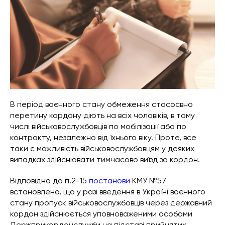
В період воєнного стану обмеження стососвно
перетину кордону діють на всіх чоловіків, в тому
числі військовослужбовців по мобілізації або по
контракту, незалежно від їхнього віку. Проте, все
таки є можливість військовослужбовцям у деяких
випадках здійснювати тимчасово виїзд за кордон.
Відповідно до п.2-15
постанови
КМУ №57
встановлено, що у разі введення в Україні воєнного
стану пропуск військовослужбовців через державний
кордон здійснюється уповноваженими особами
Держприкордонслужби на підставі прийнятих