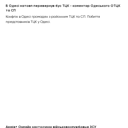
В Одесі натовп перевернув бус ТЦК - коментар Одеського ОТЦК
та СП
Конфлік в Одесі громадян з районним ТЦК та СП. Побиття
представників ТЦК у Одесі.
Армія+ Онлайн застосунок військовослужбовця ЗСУ