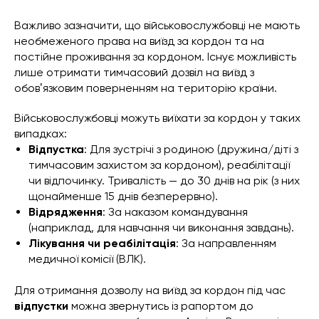
Важливо зазначити, що військовослужбовці не мають
необмеженого права на виїзд за кордон та на
постійне проживання за кордоном. Існує можливість
лише отримати тимчасовий дозвіл на виїзд з
обовʼязковим поверненням на територію країни.
Військовослужбовці можуть виїхати за кордон у таких
випадках:
Відпустка
: Для зустрічі з родиною (дружина/діті з
тимчасовим захистом за кордоном), реабілітації
чи відпочинку. Тривалість — до 30 днів на рік (з них
щонайменше 15 днів безперервно).
Відрядження
: За наказом командування
(наприклад, для навчання чи виконання завдань).
Лікування чи реабілітація
: За направленням
медичної комісії (ВЛК).
Для отримання дозволу на виїзд за кордон під час
відпустки
можна звернутись із рапортом до