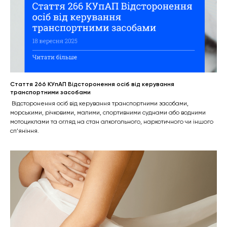
Стаття 266 КУпАП Відсторонення осіб від керування
транспортними засобами
Відсторонення осіб від керування транспортними засобами,
морськими, річковими, малими, спортивними суднами або водними
мотоциклами та огляд на стан алкогольного, наркотичного чи іншого
сп’яніння.