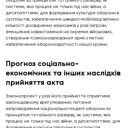
оборони за принципом тотального резерву, як
системи, яка працює не тільки під час війни, а
десятиліттями, для формування культури оборони в
суспільстві, забезпечення швидкої мобілізації великої
кількості досвідчених захисників у разі загрози,
зменшення навантаження на окремих військових,
створення «самооновлюваної» армії з метою
забезпечення обороноздатності нашої країни.
Прогноз соціально-
економічних та інших наслідків
прийняття акта
Законопроект у разі його прийняття сприятиме
законодавчому врегулюванню питання
запровадження національної моделі оборони за
принципом тотального резерву, як системи, яка
працює не тільки під час війни, а десятиліттями, для
формування культури оборони в суспільстві,