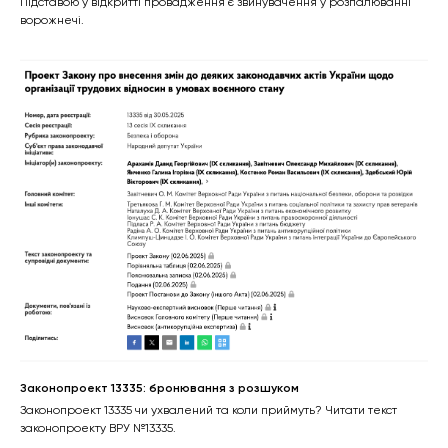
Підставою у відкритті провадження є звинувачення у розпалюванні
ворожнечі.
Законопроект 13335: бронювання з розшуком
Законопроект 13335 чи ухвалений та коли приймуть? Читати текст
законопроекту ВРУ №13335.