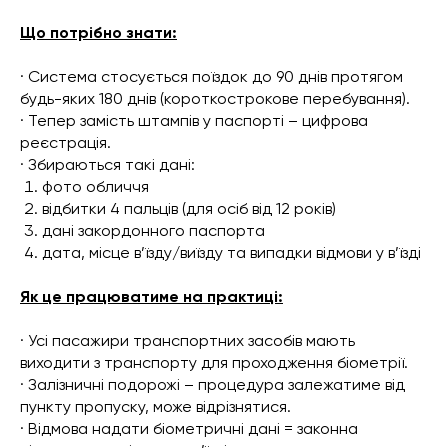
Що потрібно знати:
· Система стосується поїздок до 90 днів протягом
будь-яких 180 днів (короткострокове перебування).
· Тепер замість штампів у паспорті – цифрова
реєстрація.
· Збираються такі дані:
фото обличчя
відбитки 4 пальців (для осіб від 12 років)
дані закордонного паспорта
дата, місце в’їзду/виїзду та випадки відмови у в’їзді
Як це працюватиме на практиці:
· Усі пасажири транспортних засобів мають
виходити з транспорту для проходження біометрії.
· Залізничні подорожі – процедура залежатиме від
пункту пропуску, може відрізнятися.
· Відмова надати біометричні дані = законна