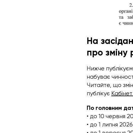
На засіда
про зміну
Нижче публікуєм
набуває чинності
Читайте, що змін
публікує
Кабінет
По головним дат
• до 10 червня 2
• до 1 липня 202
• до 1 вересня 