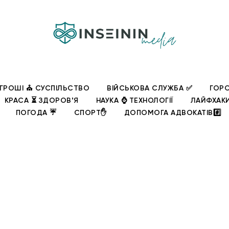
ГРОШІ ⛪ СУСПІЛЬСТВО
ВІЙСЬКОВА СЛУЖБА ✅
ГОРО
КРАСА ⏳ ЗДОРОВʼЯ
НАУКА ⌚ ТЕХНОЛОГІЇ
ЛАЙФХАК
ПОГОДА ☔
СПОРТ✋
ДОПОМОГА АДВОКАТІВ#️⃣