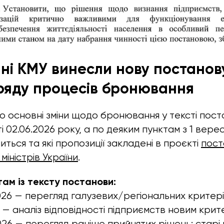
нні КМУ винесли нову постано
 ряду процесів бронювання
о основні зміни щодо бронювання у тексті пост
 02.06.2026 року, а по деяким пунктам з 1 верес
иться та які пропозиції закладені в проєкті
пост
 міністрів України
.
ам із тексту постанови:
026 — перегляд галузевих/регіональних критерії
6 — аналіз відповідності підприємств новим крите
2026 — перегляд раніше прийнятих рішень; старі