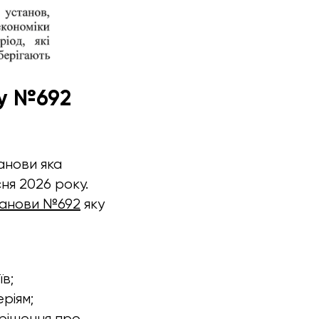
ву №692
анови яка
ня 2026 року.
анови №692
яку
в;
ріям;
 рішення про