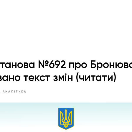
станова №692 про Бронюв
ано текст змін (читати)
 АНАЛІТИКА