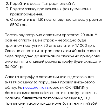
Перейти в розділ "штрафи онлайн".
Подати заявку про визнання факту вчинення
правопорушення.
Отримати від ТЦК постанову про штраф у розмірі
8500 грн.
Постанову потрібно оплатити протягом 20 днів. У
разі не сплати в цей строк - необхідно буде
протягом наступних 20 днів сплатити 17 000 грн.
Якщо не сплатити штраф протягом 40 днів, справа
буде передана до виконавчої служби на примусове
виконання, а кінцевий розмір штрафу буде складати
34 000 грн.
Сплата штрафу є автоматичною підставою для
зняття розшуку за порушення правил військового
обліку. Як
повідомляють
юристи ЮК INSEININ у
багатьох випадках псіля сплати штрафу та зняття
розшуку, зʼявляється повторний розшук від ТЦК.
Причинами такого явища може бути технічний збій,