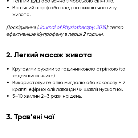
Теплий душ або ванна з морською сіл4ллю.
Вовняний шарф або плед на нижню частину
живота.
Дослідження (
Journal of Physiotherapy, 2018
): тепло
ефективніше ібупрофену в перші 2 години.
2. Легкий масаж живота
Круговими рухами за годинниковою стрілкою (за
ходом кишківника).
Використовуйте олію мигдалю або кокосову + 2
краплі ефірної олії лаванди чи шавлії мускатної.
5–10 хвилин 2–3 рази на день.
3. Трав’яні чаї