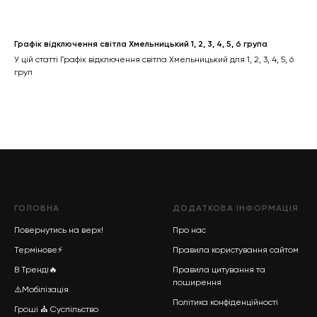
Графік відключення світла Хмельницький 1, 2, 3, 4, 5, 6 група
У цій статті Графік відключення світла Хмельницький для 1, 2, 3, 4, 5, 6
груп
ГОЛОВНА
ДОДАТКОВА ІНФОРМАЦІЯ
Повернутись на верх!
Про нас
Термінове
⚡
Правила користування сайтом
В Тренді
🔥
Правила цитування та
поширення
⚠️Мобілізація
Політика конфіденційності
Гроші
⛪
Суспільство