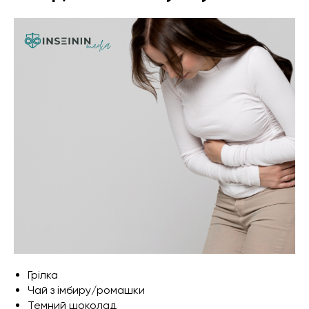
Грілка
Чай з імбиру/ромашки
Темний шоколад