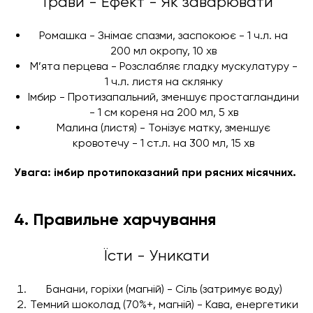
Трави - Ефект - Як заварювати
Ромашка - Знімає спазми, заспокоює - 1 ч.л. на
200 мл окропу, 10 хв
М’ята перцева - Розслабляє гладку мускулатуру -
1 ч.л. листя на склянку
Імбир - Протизапальний, зменшує простагландини
- 1 см кореня на 200 мл, 5 хв
Малина (листя) - Тонізує матку, зменшує
кровотечу - 1 ст.л. на 300 мл, 15 хв
Увага: імбир протипоказаний при рясних місячних.
4. Правильне харчування
Їсти - Уникати
Банани, горіхи (магній) - Сіль (затримує воду)
Темний шоколад (70%+, магній) - Кава, енергетики