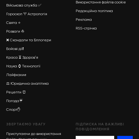
Використання файлів cookie
Військова служба
✅
Редакційна політика
Гороскоп ♈ Астрологія
Реклама
Свята ⭐
RSS-стрічка
Розваги ⛵
❌ Скандали та Бллогери
Бойові дії
❗
Краса
⏳
Здоровʼя
Наука
⌚
Технології
Лайфхаки
✊
⚖️ Юридична аналітика
Рецепти ⏰
Погода☔
Спорт
✋
ЗВЕРТАЄМО УВАГУ
ПІДПИСКА НА ВАЖЛИВІ
ПОВІДОМЛЕННЯ
Приступаючи до використання