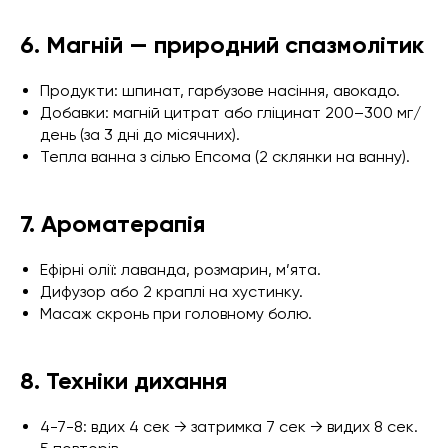
6. Магній — природний спазмолітик
Продукти: шпинат, гарбузове насіння, авокадо.
Добавки: магній цитрат або гліцинат 200–300 мг/
день (за 3 дні до місячних).
Тепла ванна з сілью Епсома (2 склянки на ванну).
7. Ароматерапія
Ефірні олії: лаванда, розмарин, м’ята.
Дифузор або 2 краплі на хустинку.
Масаж скронь при головному болю.
8. Техніки дихання
4-7-8: вдих 4 сек → затримка 7 сек → видих 8 сек.