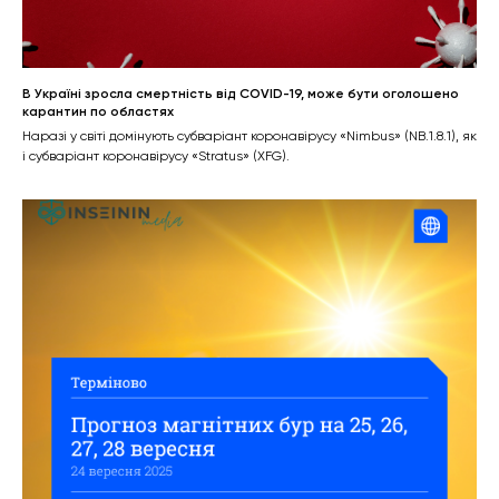
В Україні зросла смертність від COVID-19, може бути оголошено
карантин по областях
Наразі у світі домінують субваріант коронавірусу «Nimbus» (NB.1.8.1), як
і субваріант коронавірусу «Stratus» (XFG).