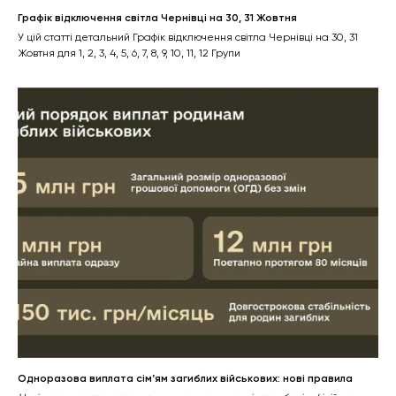
Графік відключення світла Чернівці на 30, 31 Жовтня
У цій статті детальний Графік відключення світла Чернівці на 30, 31
Жовтня для 1, 2, 3, 4, 5, 6, 7, 8, 9, 10, 11, 12 Групи
Одноразова виплата сімʼям загиблих військових: нові правила