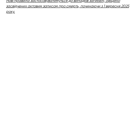
Нові правила застосовуватимуться до випадків загибелі, офіційно
засвідчених актовим записом про смерть, починаючи з 1 вересня 2025
року.