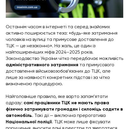
Останнім часом в інтернеті та серед знайомих
активно поширюється теза: «будь-яке затримання
чоловіків на вулиці та примусове доставлення до
ТЦК — це незаконно». На жаль, це один із
найпоширеніших міфів 2024–2025 років.
Законодавство України чітко передбачає можливість
адміністративного затримання
та примусового
доставлення військовозобов’язаних до ТЦК, але
лише за наявності конкретних підстав і за чітко
визначеною процедурою.
Найголовніше правило, яке варто запам’ятати
одразу:
самі працівники ТЦК не мають права
фізично затримувати громадян і силоміць садити в
автомобіль
. Такі дії — виключна прерогатива
Національної поліції
. ТЦК може лише фіксувати
порушення, вносити дані в реєстри та звертатися