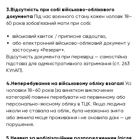
3.Відсутність при собі військово-облікового
документа
Під час воєнного стану кожен чоловік 18–
60 років зобов’язаний мати при собі:
військовий квиток / приписне свідоцтво,
або електронний військово-обліковий документ у
застосунку «Резерв+».
Відсутність документа при перевірці — самостійна
підстава для адміністративного затримання (ст. 263
КУпАП).
4.Неперебування на військовому обліку взагалі
Усі
чоловіки 18–60 років (за винятком виключених
категорій) повинні перебувати на первинному або
персонально-якісному обліку в ТЦК. Якщо людина
ніколи не ставала на облік, була незаконно знята
або змінила місце проживання і не оновила дані — це
порушення.
5.Неявка за мобілізаційним розпорядженням (після