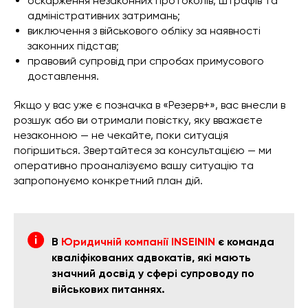
оскарження незаконних протоколів, штрафів та
адміністративних затримань;
виключення з військового обліку за наявності
законних підстав;
правовий супровід при спробах примусового
доставлення.
Якщо у вас уже є позначка в «Резерв+», вас внесли в
розшук або ви отримали повістку, яку вважаєте
незаконною — не чекайте, поки ситуація
погіршиться. Звертайтеся за консультацією — ми
оперативно проаналізуємо вашу ситуацію та
запропонуємо конкретний план дій.
В
Юридичній компанії INSEININ
є команда
кваліфікованих адвокатів, які мають
значний досвід у сфері супроводу по
військових питаннях.