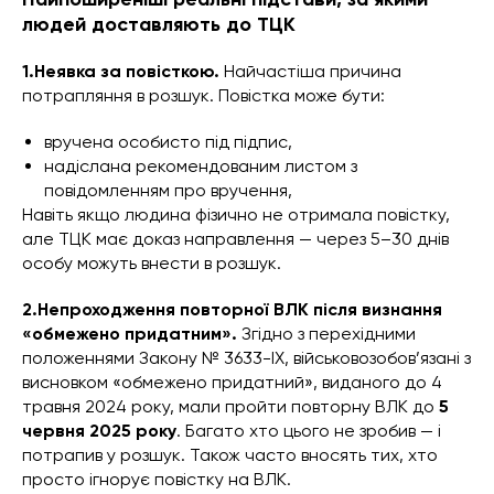
людей доставляють до ТЦК
1.Неявка за повісткою.
Найчастіша причина
потрапляння в розшук. Повістка може бути:
вручена особисто під підпис,
надіслана рекомендованим листом з
повідомленням про вручення,
Навіть якщо людина фізично не отримала повістку,
але ТЦК має доказ направлення — через 5–30 днів
особу можуть внести в розшук.
2.Непроходження повторної ВЛК після визнання
«обмежено придатним».
Згідно з перехідними
положеннями Закону № 3633-IX, військовозобов’язані з
висновком «обмежено придатний», виданого до 4
травня 2024 року, мали пройти повторну ВЛК до
5
червня 2025 року
. Багато хто цього не зробив — і
потрапив у розшук. Також часто вносять тих, хто
просто ігнорує повістку на ВЛК.