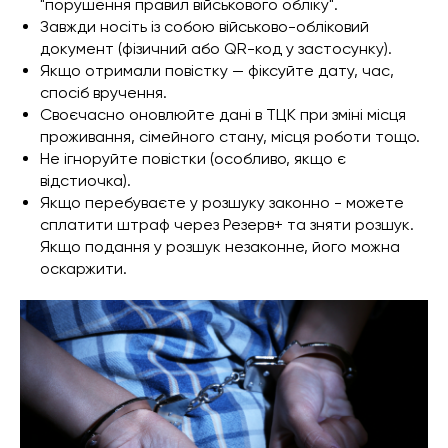
"порушення правил військового обліку".
Завжди носіть із собою військово-обліковий
документ (фізичний або QR-код у застосунку).
Якщо отримали повістку — фіксуйте дату, час,
спосіб вручення.
Своєчасно оновлюйте дані в ТЦК при зміні місця
проживання, сімейного стану, місця роботи тощо.
Не ігноруйте повістки (особливо, якщо є
відстиочка).
Якщо перебуваєте у розшуку законно - можете
сплатити штраф через Резерв+ та зняти розшук.
Якщо подання у розшук незаконне, його можна
оскаржити.