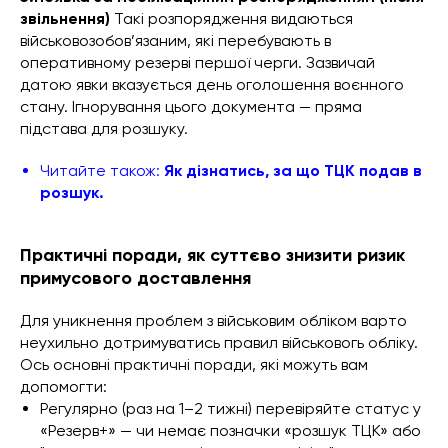
звільнення)
Такі розпорядження видаються
військовозобов’язаним, які перебувають в
оперативному резерві першої черги. Зазвичай
датою явки вказується день оголошення воєнного
стану. Ігнорування цього документа — пряма
підстава для розшуку.
Читайте також:
Як дізнатись, за що ТЦК подав в
розшук.
Практичні поради, як суттєво знизити ризик
примусового доставлення
Для уникнення проблем з військовим обліком варто
неухильно дотримуватись правил військовогь обліку.
Ось основні практичні поради, які можуть вам
допомогти:
Регулярно (раз на 1–2 тижні) перевіряйте статус у
«Резерв+» — чи немає позначки «розшук ТЦК» або