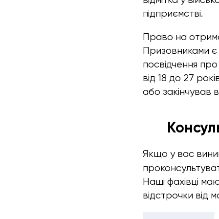
підприємстві.
Право на отрим
Призовниками є 
посвідчення про 
від 18 до 27 рок
або закінчував в
Консул
Якщо у вас вини
проконсультуват
Наші фахівці ма
відстрочки від мо