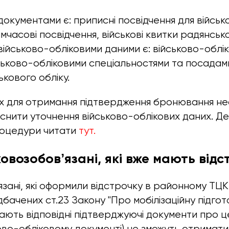
окументами є: приписні посвідчення для військ
тимчасові посвідчення, військові квитки радянськ
ійськово-обліковими даними є: військово-обліко
ськово-обліковими спеціальностями та посадами,
ькового обліку.
х для отримання підтвердження бронювання не
снити уточнення військово-облікових даних. Д
роцедури читати
тут.
ковозобовʼязані, які вже мають відс
язані, які оформили відстрочку в районному ТЦК
бачених ст.23 Закону "Про мобілізаційну підгот
мають відповідні підтверджуючі документи про це
ьково-обліковому документі) не зможуть отрима