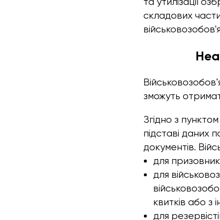
та утилізації озб
складових части
військовозобов'
Неа
Військовозобовʼя
зможуть отримат
Згідно з пунктом
підставі даних 
документів. Вій
для призовникі
для військово
військовозобо
квитків або з 
для резервісті