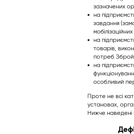
зазначених ор
на підприємств
завдання (зам
мобілізаційних
на підприємств
товарів, викон
потреб Збройн
на підприємств
функціонуванн
особливий пер
Проте не всі кат
установах, орга
Нижче наведені 
Дефі