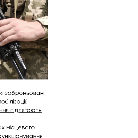
які заброньовані
білізації.
ння підлягають
ах місцевого
функціонування