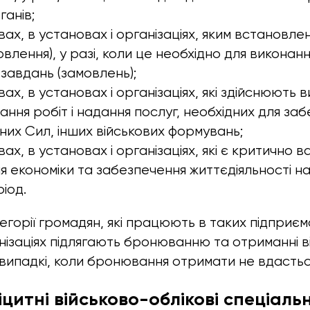
ганів;
ах, в установах і організаціях, яким встановлен
овлення), у разі, коли це необхідно для викона
 завдань (замовлень);
ах, в установах і організаціях, які здійснюють
ання робіт і надання послуг, необхідних для за
их Сил, інших військових формувань;
ах, в установах і організаціях, які є критично 
я економіки та забезпечення життєдіяльності н
іод.
егорії громадян, які працюють в таких підприєм
нізаціях підлягають бронюванню та отриманні в
випадкі, коли бронювання отримати не вдастьс
цитні військово-облікові спеціаль