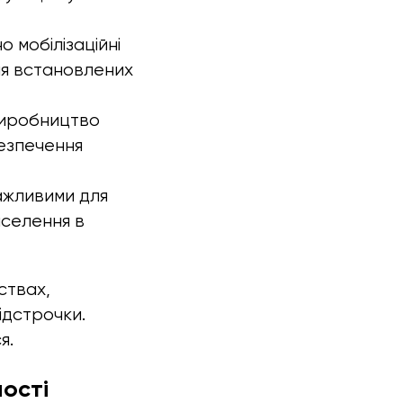
о мобілізаційні
ння встановлених
 виробництво
безпечення
важливими для
аселення в
ствах,
ідстрочки.
я.
ності