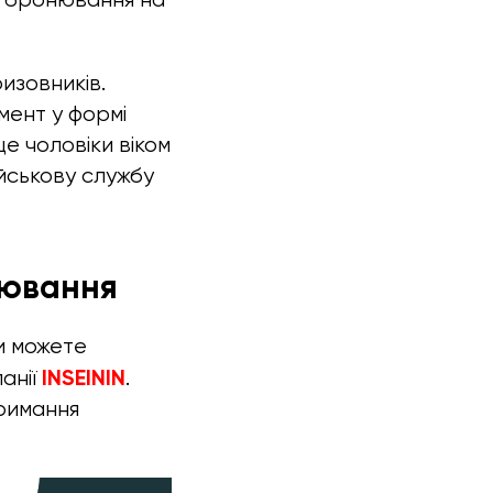
изовників.
мент у формі
е чоловіки віком
ійськову службу
нювання
и можете
INSEININ
анії
.
тримання