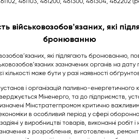
461102, 461103, 461200, 461300, 461304, 462202
сть військовозобовʼязаних, які під
бронюванню
ковозобов’язаних, які підлягають бронюванню, п
ськовозобов’язаних зазначених органів на дату 
 кількості може бути у разі наявності обґрунто
 установ і організацій паливно-енергетичного 
тверджується Міненерго, та до підприємств, уст
і визначені Мінстратегпромом критично важливи
економіки в особливий період у сфері оборон
 задіяні у виробництві товарів, виконанні робіт і
начення з розроблення, виготовлення, ремонту