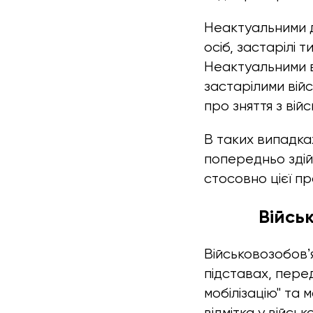
Неактуальними д
осіб, застарілі 
Неактуальними в
застарілими вій
про зняття з війс
В таких випадка
попередньо здій
стосовно цієї п
Війсь
Військовозобовʼ
підставах, перед
мобілізацію" та 
відмітка у війс