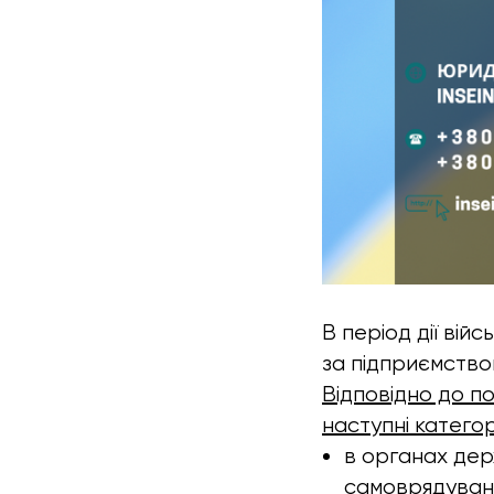
В період дії вій
за підприємством
Відповідно до п
наступні категор
в органах дер
самоврядуванн