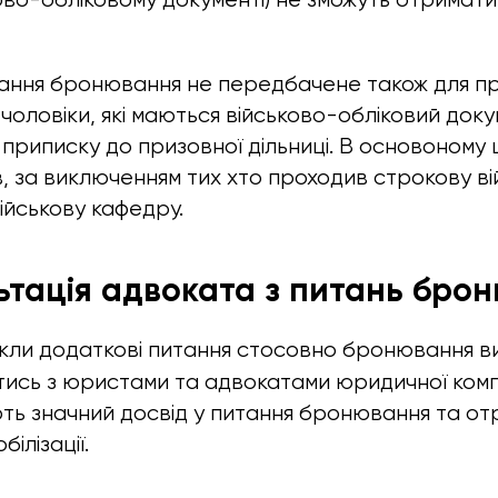
ання бронювання не передбачене також для пр
чоловіки, які маються військово-обліковий доку
приписку до призовної дільниці. В основоному ц
ів, за виключенням тих хто проходив строкову в
ійськову кафедру.
ьтація адвоката з питань бро
кли додаткові питання стосовно бронювання в
ись з юристами та адвокатами юридичної комп
ють значний досвід у питання бронювання та о
білізації.