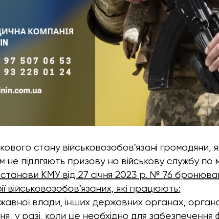
ськового стану військовозобовʼязані громадяни, 
 не підлгяють призову на військову службу по мо
останови КМУ від 27 січня 2023 р. № 76 бронюва
ії військовозобовʼязаних, які працюють:
жавної влади, інших державних органах, орган
я, у разі, коли це необхідно для забезпечення 