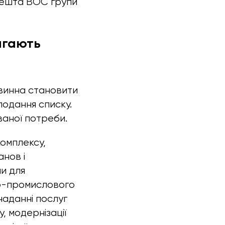
 (решта ВОС групи
лягають
овинна становити
подання списку.
ваної потреби.
комплексу,
анов і
ми для
но-промислового
 наданні послуг
, модернізації