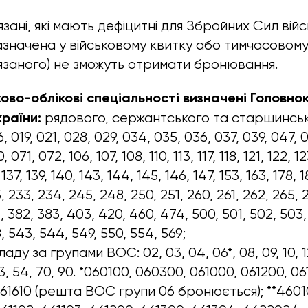
зані, які мають дефіцитні для Збройних Сил вій
зазначена у військовому квитку або тимчасовому
язаного) не зможуть отримати бронювання.
ково-облікові спеціальності визначені Головн
країни:
рядового, сержантського та старшинськ
, 019, 021, 028, 029, 034, 035, 036, 037, 039, 047, 
 071, 072, 106, 107, 108, 110, 113, 117, 118, 121, 122, 12
 137, 139, 140, 143, 144, 145, 146, 147, 153, 163, 178, 1
, 233, 234, 245, 248, 250, 251, 260, 261, 262, 265, 2
, 382, 383, 403, 420, 460, 474, 500, 501, 502, 503,
8, 543, 544, 549, 550, 554, 569;
ду за групами ВОС: 02, 03, 04, 06*, 08, 09, 10, 12
 53, 54, 70, 90. *060100, 060300, 061000, 061200, 0
061610 (решта ВОС групи 06 бронюється); **4601