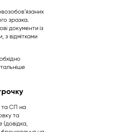
овозобовʼязаних
ого зразка.
ві документи із
 з відмітками
обхідно
етальніше
трочку
 та СП на
овку та
 (довідка,
ти бронювання на