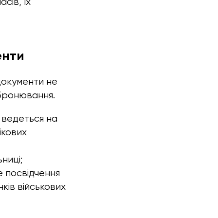
сів, їх
енти
 документи не
бронювання.
к ведеться на
ікових
ниці;
е посвідчення
ків військових