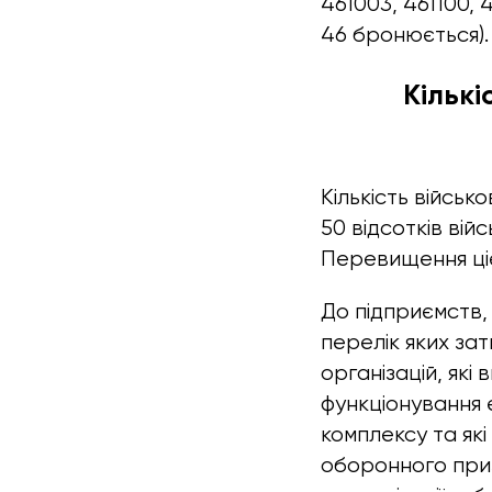
461003, 461100, 
46 бронюється).
Кількі
Кількість війсь
50 відсотків вій
Перевищення цієї
До підприємств,
перелік яких за
організацій, як
функціонування 
комплексу та які
оборонного приз