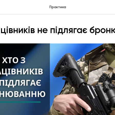
Практика
ацівників не підлягає бро