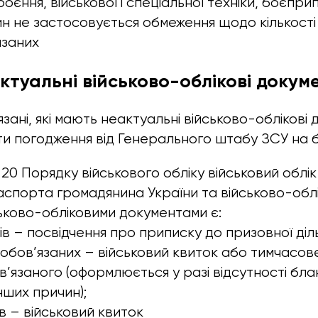
роєння, військової і спеціальної техніки, боєприпа
н не застосовується обмеження щодо кількості
язаних
ктуальні військово-облікові докум
зані, які мають неактуальні військово-облікові
и погодження від Генерального штабу ЗСУ на 
 20 Порядку військового обліку військовий облі
паспорта громадянина України та військово-обл
ськово-обліковими документами є:
в – посвідчення про приписку до призовної діль
зобов’язаних – військовий квиток або тимчасов
в’язаного (оформлюється у разі відсутності блан
інших причин);
в – військовий квиток