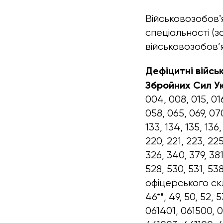
Військовозобовʼя
спеціальності (
військовозобов’
Дефіцитні війсь
Збройних Сил У
004, 008, 015, 016
058, 065, 069, 070,
133, 134, 135, 136,
220, 221, 223, 225
326, 340, 379, 381
528, 530, 531, 53
офіцерського скла
46**, 49, 50, 52,
061401, 061500, 