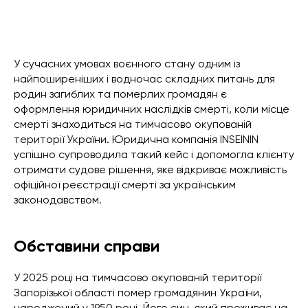
У сучасних умовах воєнного стану одним із
найпоширеніших і водночас складних питань для
родин загиблих та померлих громадян є
оформлення юридичних наслідків смерті, коли місце
смерті знаходиться на тимчасово окупованій
території України. Юридична компанія INSEININ
успішно супроводила такий кейс і допомогла клієнту
отримати судове рішення, яке відкриває можливість
офіційної реєстрації смерті за українським
законодавством.
Обставини справи
У 2025 році на тимчасово окупованій території
Запорізької області помер громадянин України,
народжений у 1950 році. Його син, який проживає на