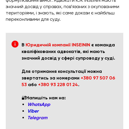
формулювання вимог. Адвокати ЮК INSEININ мають
значний досвід у справах, пов’язаних з окупованими
територіями, і знають, які саме докази є найбільш
переконливими для суду.
В
Юридичній компанії INSEININ
є команда
кваліфікованих адвокатів, які мають
значний досвід у сфері супроводу у суді.
Для отримання консультації можна
звертатись за номерами
+380 97 507 06
53
або
+380 93 228 01 24
.
🔐
Напишіть нам на:
WhatsApp
Viber
Telegram