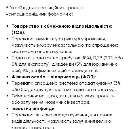
В Україні для інвестиційних проєктів
найпоширенішими формами є:
Товариство з обмеженою відповідальністю
(ТОВ)
:
Переваги: гнучкість у структурі управління,
можливість вибору між загальною та спрощеною
системами оподаткування.
Податки: податок на прибуток (18%), ПДВ (20% або
0% для експорту), дивіденди (5% для юридичних
осіб, 9% для фізичних осіб – резидентів).
Фізична особа – підприємець (ФОП)
:
Переваги: спрощена система оподаткування (3%
або 5% доходу для платників єдиного податку).
Обмеження: не підходить для великих проєктів
або залучення іноземних інвесторів.
Інвестиційні фонди
:
Переваги: пільгове оподаткування для певних
видів діяльності, можливість залучення великої
кількості інвесторів.