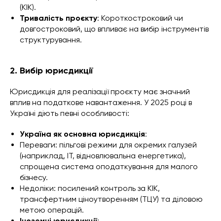
(КІК).
Тривалість проєкту
: Короткостроковий чи
довгостроковий, що впливає на вибір інструментів
структурування.
2. Вибір юрисдикції
Юрисдикція для реалізації проєкту має значний
вплив на податкове навантаження. У 2025 році в
Україні діють певні особливості:
Україна як основна юрисдикція
:
Переваги: пільгові режими для окремих галузей
(наприклад, ІТ, відновлювальна енергетика),
спрощена система оподаткування для малого
бізнесу.
Недоліки: посилений контроль за КІК,
трансфертним ціноутворенням (ТЦУ) та діловою
метою операцій.
Іноземні юрисдикції
: