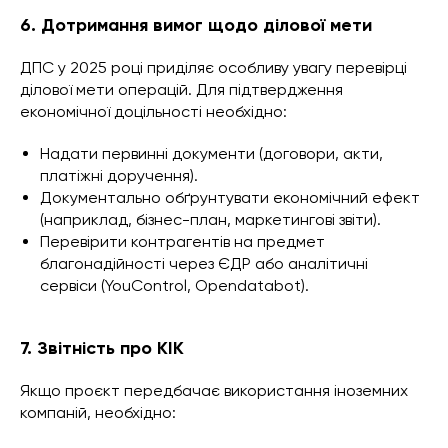
6. Дотримання вимог щодо ділової мети
ДПС у 2025 році приділяє особливу увагу перевірці
ділової мети операцій. Для підтвердження
економічної доцільності необхідно:
Надати первинні документи (договори, акти,
платіжні доручення).
Документально обґрунтувати економічний ефект
(наприклад, бізнес-план, маркетингові звіти).
Перевірити контрагентів на предмет
благонадійності через ЄДР або аналітичні
сервіси (YouControl, Opendatabot).
7. Звітність про КІК
Якщо проєкт передбачає використання іноземних
компаній, необхідно: