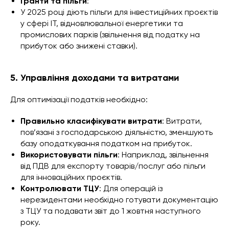
Гранти та пільги
:
У 2025 році діють пільги для інвестиційних проєктів
у сфері ІТ, відновлювальної енергетики та
промислових парків (звільнення від податку на
прибуток або знижені ставки).
5. Управління доходами та витратами
Для оптимізації податків необхідно:
Правильно класифікувати витрати
: Витрати,
пов’язані з господарською діяльністю, зменшують
базу оподаткування податком на прибуток.
Використовувати пільги
: Наприклад, звільнення
від ПДВ для експорту товарів/послуг або пільги
для інноваційних проєктів.
Контролювати ТЦУ
: Для операцій із
нерезидентами необхідно готувати документацію
з ТЦУ та подавати звіт до 1 жовтня наступного
року.