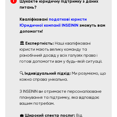
Шукаєте юридичну підтримку з даних
питань?
Кваліфіковані
податкові юристи
Юридичної компанії INSEININ
зможуть вам
допомогти!
🏛️
Експертність:
Наші кваліфіковані
юристи мають велику команду та
різнобічний досвід у всіх галузях права і
готові допомогти вам у будь-якій ситуації.
🔍
Індивідуальний підхід:
Ми розуміємо, що
кожна справа унікальна.
З INSEININ ви отримаєте персоналізоване
планування та підтримку, яка відповідає
вашим потребам.
💼
Широкий спектр послуг:
Від